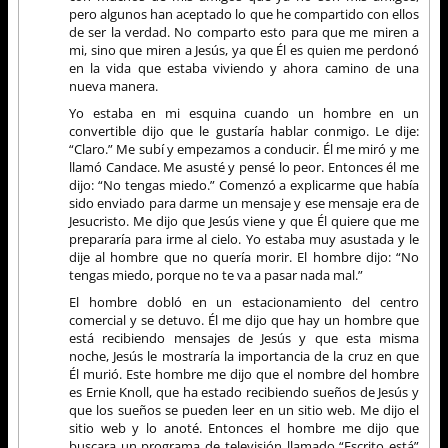
pero algunos han aceptado lo que he compartido con ellos
de ser la verdad. No comparto esto para que me miren a
mi, sino que miren a Jesús, ya que Él es quien me perdonó
en la vida que estaba viviendo y ahora camino de una
nueva manera.
Yo estaba en mi esquina cuando un hombre en un
convertible dijo que le gustaría hablar conmigo. Le dije:
“Claro.” Me subí y empezamos a conducir. Él me miró y me
llamó Candace. Me asusté y pensé lo peor. Entonces él me
dijo: “No tengas miedo.” Comenzó a explicarme que había
sido enviado para darme un mensaje y ese mensaje era de
Jesucristo. Me dijo que Jesús viene y que Él quiere que me
prepararía para irme al cielo. Yo estaba muy asustada y le
dije al hombre que no quería morir. El hombre dijo: “No
tengas miedo, porque no te va a pasar nada mal.”
El hombre dobló en un estacionamiento del centro
comercial y se detuvo. Él me dijo que hay un hombre que
está recibiendo mensajes de Jesús y que esta misma
noche, Jesús le mostraría la importancia de la cruz en que
Él murió. Este hombre me dijo que el nombre del hombre
es Ernie Knoll, que ha estado recibiendo sueños de Jesús y
que los sueños se pueden leer en un sitio web. Me dijo el
sitio web y lo anoté. Entonces el hombre me dijo que
buscara un programa de televisión llamado “Escrito está”