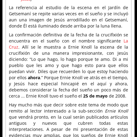
La referencia al estudio de la escena en el Jardín de
Getsemaní se repite varias veces en el sueño y se incluyó
aun una imagen de Jesús arrodillado en el Getsemaní,
donde Él está iluminado desde arriba por la luna llena.
La confirmación definitiva de la fecha de la crucifixión se
encuentra en el sueño con el nombre significante
La
Cruz
. Allí se le muestra a Ernie Knoll la escena de la
crucifixión de una manera impresionante, con Jesús
diciendo: “Lo que hago, lo hago porque te amo. Di a mi
pueblo que les amo y que hago esto para que ellos
puedan vivir. Diles que recuerden lo que estoy haciendo
por ellos
ahora
.” Porque Ernie Knoll ve atrás en el tiempo,
y Jesús hace especial hincapié en el aquí y ahora,
debemos considerar la fecha del sueño un poco más de
cerca ... Ernie Knoll tuvo el sueño el
25 de mayo
de 2008.
Hay mucho más que decir sobre este tema de modo que
remito al lector interesado a la sub-sección
Ernie Knoll
que vendrá pronto, en la cual serán publicados artículos
antiguos y nuevos que cubren todas estas
interpretaciones. A pesar de mi presentación de estas
evidencias muy amplias, que los sueños de Ernie Knoll