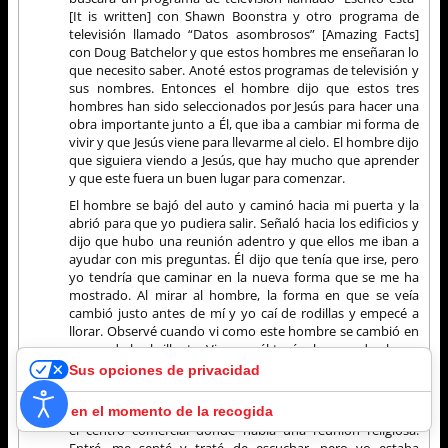
[It is written] con Shawn Boonstra y otro programa de
televisión llamado “Datos asombrosos” [Amazing Facts]
con Doug Batchelor y que estos hombres me enseñaran lo
que necesito saber. Anoté estos programas de televisión y
sus nombres. Entonces el hombre dijo que estos tres
hombres han sido seleccionados por Jesús para hacer una
obra importante junto a Él, que iba a cambiar mi forma de
vivir y que Jesús viene para llevarme al cielo. El hombre dijo
que siguiera viendo a Jesús, que hay mucho que aprender
y que este fuera un buen lugar para comenzar.
El hombre se bajó del auto y caminó hacia mi puerta y la
abrió para que yo pudiera salir. Señaló hacia los edificios y
dijo que hubo una reunión adentro y que ellos me iban a
ayudar con mis preguntas. Él dijo que tenía que irse, pero
yo tendría que caminar en la nueva forma que se me ha
mostrado. Al mirar al hombre, la forma en que se veía
cambió justo antes de mí y yo caí de rodillas y empecé a
llorar. Observé cuando vi como este hombre se cambió en
un ser de luz brillante. Vi como él tenía alas que de alguna
manera salieron de detrás de él y voló hacia arriba y se fue.
Sus opciones de privacidad
Después de unos minutos me levanté y me di cuenta de
que no había auto allí. Empecé a caminar hacia el lugar en
Aviso en el momento de la recogida
el centro comercial donde había una reunión religiosa.
Entré, me senté y traté de escuchar, pero yo estaba