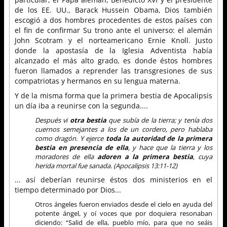
de los EE. UU., Barack Hussein Obama, Dios también
escogió a dos hombres procedentes de estos países con
el fin de confirmar Su trono ante el universo: el alemán
John Scotram y el norteamericano Ernie Knoll. Justo
donde la apostasía de la Iglesia Adventista había
alcanzado el más alto grado, es donde éstos hombres
fueron llamados a reprender las transgresiones de sus
compatriotas y hermanos en su lengua materna.
Y de la misma forma que la primera bestia de Apocalipsis
un día iba a reunirse con la segunda....
Después vi
otra bestia
que subía de la tierra; y tenía dos
cuernos semejantes a los de un cordero, pero hablaba
como dragón. Y ejerce
toda la autoridad de la primera
bestia en presencia de ella
, y hace que la tierra y los
moradores de ella
adoren a la primera bestia
, cuya
herida mortal fue sanada. (Apocalipsis 13:11-12)
... así deberían reunirse éstos dos ministerios en el
tiempo determinado por Dios...
Otros ángeles fueron enviados desde el cielo en ayuda del
potente ángel, y oí voces que por doquiera resonaban
diciendo: “Salid de ella, pueblo mío, para que no seáis