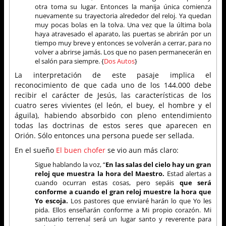
otra toma su lugar. Entonces la manija única comienza
nuevamente su trayectoria alrededor del reloj. Ya quedan
muy pocas bolas en la tolva. Una vez que la última bola
haya atravesado el aparato, las puertas se abrirán por un
tiempo muy breve y entonces se volverán a cerrar, para no
volver a abrirse jamás. Los que no pasen permanecerán en
el salón para siempre. {
Dos Autos
}
La interpretación de este pasaje implica el
reconocimiento de que cada uno de los 144.000 debe
recibir el carácter de Jesús, las características de los
cuatro seres vivientes (el león, el buey, el hombre y el
águila), habiendo absorbido con pleno entendimiento
todas las doctrinas de estos seres que aparecen en
Orión. Sólo entonces una persona puede ser sellada.
En el sueño
El buen chofer
se vio aun más claro:
Sigue hablando la voz, “
En las salas del cielo hay un gran
reloj que muestra la hora del Maestro.
Estad alertas a
cuando ocurran estas cosas, pero sepáis
que será
conforme a cuando el gran reloj muestre la hora que
Yo escoja.
Los pastores que enviaré harán lo que Yo les
pida. Ellos enseñarán conforme a Mi propio corazón. Mi
santuario terrenal será un lugar santo y reverente para