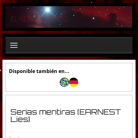
B
u
s
c
a
r
.
.
.
Disponible también en...
Serias mentiras [EARNEST
Lies]