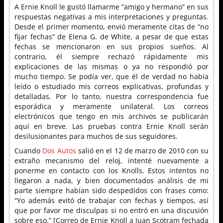
A Ernie Knoll le gustó llamarme “amigo y hermano” en sus
respuestas negativas a mis interpretaciones y preguntas.
Desde el primer momento, envió meramente citas de “no
fijar fechas” de Elena G. de White, a pesar de que estas
fechas se mencionaron en sus propios sueños. Al
contrario, él siempre rechazó rápidamente mis
explicaciones de las mismas o ya no respondió por
mucho tiempo. Se podía ver, que él de verdad no había
leído o estudiado mis correos explicativas, profundas y
detalladas. Por lo tanto, nuestra correspondencia fue
esporádica y meramente unilateral. Los correos
electrónicos que tengo en mis archivos se publicarán
aquí en breve. Las pruebas contra Ernie Knoll serán
desilusionantes para muchos de sus seguidores.
Cuando
Dos Autos
salió en el 12 de marzo de 2010 con su
extraño mecanismo del reloj, intenté nuevamente a
ponerme en contacto con los Knolls. Estos intentos no
llegaron a nada, y bien documentados análisis de mi
parte siempre habían sido despedidos con frases como:
“Yo además evitó de trabajar con fechas y tiempos, así
que por favor me disculpas si no entró en una discusión
sobre eso.” [Correo de Ernie Knoll a Juan Scotram fechada