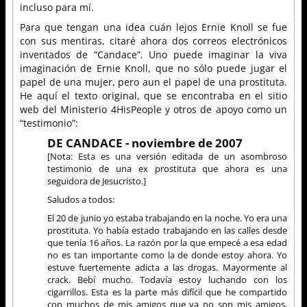
incluso para mí.
Para que tengan una idea cuán lejos Ernie Knoll se fue
con sus mentiras, citaré ahora dos correos electrónicos
inventados de “Candace”. Uno puede imaginar la viva
imaginación de Ernie Knoll, que no sólo puede jugar el
papel de una mujer, pero aun el papel de una prostituta.
He aquí el texto original, que se encontraba en el sitio
web del Ministerio 4HisPeople y otros de apoyo como un
“testimonio”:
DE CANDACE - noviembre de 2007
[Nota: Esta es una versión editada de un asombroso
testimonio de una ex prostituta que ahora es una
seguidora de Jesucristo.]
Saludos a todos:
El 20 de junio yo estaba trabajando en la noche. Yo era una
prostituta. Yo había estado trabajando en las calles desde
que tenía 16 años. La razón por la que empecé a esa edad
no es tan importante como la de donde estoy ahora. Yo
estuve fuertemente adicta a las drogas. Mayormente al
crack. Bebí mucho. Todavía estoy luchando con los
cigarrillos. Esta es la parte más difícil que he compartido
con muchos de mis amigos que ya no son mis amigos,