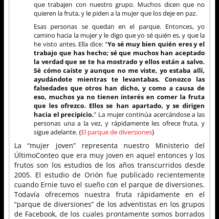
que trabajen con nuestro grupo. Muchos dicen que no
quieren la fruta, y le piden a la mujer que los deje en paz.
Esas personas se quedan en el parque. Entonces, yo
camino hacia la mujer y le digo que yo sé quién es, y que la
he visto antes. Ella dice: “
Yo sé muy bien quién eres y el
trabajo que has hecho; sé que muchos han aceptado
la verdad que se te ha mostrado y ellos están a salvo.
Sé cómo caíste y aunque no me viste, yo estaba allí,
ayudándote mientras te levantabas. Conozco las
falsedades que otros han dicho, y como a causa de
eso, muchos ya no tienen interés en comer la fruta
que les ofrezco. Ellos se han apartado, y se dirigen
hacia el precipicio.
” La mujer continúa acercándose a las
personas una a la vez, y rápidamente les ofrece fruta, y
sigue adelante. {
El parque de diversiones
}
La “mujer joven” representa nuestro Ministerio del
ÚltimoConteo que era muy joven en aquel entonces y los
frutos son los estudios de los años transcurridos desde
2005. El estudio de Orión fue publicado recientemente
cuando Ernie tuvo el sueño con el parque de diversiones.
Todavía ofrecemos nuestra fruta rápidamente en el
“parque de diversiones” de los adventistas en los grupos
de Facebook, de los cuales prontamente somos borrados