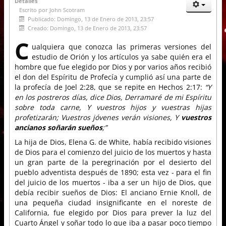
Detalles
Escrito por
John Scotram
Publicado: Domingo, 13 de Enero de 2013, 23:57
Creado: Domingo, 13 de Enero de 2013, 23:57
C
ualquiera que conozca las primeras versiones del
estudio de Orión y los artículos ya sabe quién era el
hombre que fue elegido por Dios y por varios años recibió
el don del Espíritu de Profecía y cumplió así una parte de
la profecía de Joel 2:28, que se repite en Hechos 2:17:
“Y
en los postreros días, dice Dios, Derramaré de mi Espíritu
sobre toda carne, Y vuestros hijos y vuestras hijas
profetizarán; Vuestros jóvenes verán visiones, Y
vuestros
ancianos soñarán sueños
;”
La hija de Dios, Elena G. de White, había recibido visiones
de Dios para el comienzo del juicio de los muertos y hasta
un gran parte de la peregrinación por el desierto del
pueblo adventista después de 1890; esta vez - para el fin
del juicio de los muertos - iba a ser un hijo de Dios, que
debía recibir sueños de Dios: El anciano Ernie Knoll, de
una pequeña ciudad insignificante en el noreste de
California, fue elegido por Dios para prever la luz del
Cuarto Ángel y soñar todo lo que iba a pasar poco tiempo