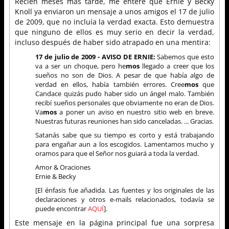
Recién meses más tarde, me enteré que Ernie y Becky
Knoll ya enviaron un mensaje a unos amigos el 17 de julio
de 2009, que no incluía la verdad exacta. Esto demuestra
que ninguno de ellos es muy serio en decir la verdad,
incluso después de haber sido atrapado en una mentira:
17 de julio de 2009 - AVISO DE ERNIE:
Sabemos que esto
va a ser un choque, pero he
mos
llegado a creer que los
sueños no son de Dios. A pesar de que había algo de
verdad en ellos, había también errores. Cree
mos
que
Candace quizás pudo haber sido un ángel malo. También
recibí sueños personales que obviamente no eran de Dios.
Va
mos
a poner un aviso en nuestro sitio web en breve.
Nuestras futuras reuniones han sido canceladas. ... Gracias.
Satanás sabe que su tiempo es corto y está trabajando
para engañar aun a los escogidos. Lamentamos mucho y
oramos para que el Señor nos guiará a toda la verdad.
Amor & Oraciones
Ernie & Becky
[El énfasis fue añadida. Las fuentes y los originales de las
declaraciones y otros e-mails relacionados, todavía se
puede encontrar
AQUÍ
].
Este mensaje en la página principal fue una sorpresa