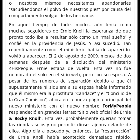
o nosotros mismos necesitamos abandonarles
“sacudiéndonos el polvo de nuestros pies” por causa del
comportamiento vulgar de los hermanos.
En aquel tiempo, de todos modos, aún tenía como
muchos seguidores de Ernie Knoll la esperanza de que
pronto todo iba a resultar sólo como un “mal sueño” y
confié en la providencia de Jesús. Y así sucedió. Tan
repentinamente como el ministerio había desaparecido,
volvió a aparecer. El 2 de agosto de 2009, menos de dos
semanas después de la disolución del ministerio
4HisPeople, Ernie estaba de vuelta. Esta vez no fue
nombrado él solo en el sitio web, pero con su esposa. A
pesar de los rumores de separación debido a que él
supuestamente ni siquiera a su esposa había informado
que él mismo era la prostituta “Candace” y el “Concilio de
la Gran Comisión”, ahora en la nueva página principal del
nuevo ministerio con el nuevo nombre
ForMyPeople
resplandeció en grandes letras: “Sitio web oficial de Ernie
& Becky Knoll
”. Esta vez, probablemente querían tomar
las riendas solos y no permitir dioses ajenos delante de
ellos. Algo olía a pescado ya entonces. La “resurrección”
de Ernie Knoll había acontecido demasiado rápido,