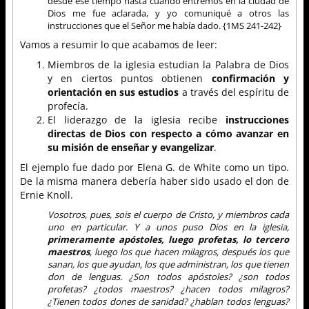
desde ese tiempo hasta cuando entremos en la ciudad de
Dios me fue aclarada, y yo comuniqué a otros las
instrucciones que el Señor me había dado. {1MS 241-242}
Vamos a resumir lo que acabamos de leer:
Miembros de la iglesia estudian la Palabra de Dios
y en ciertos puntos obtienen
confirmación y
orientación en sus estudios
a través del espíritu de
profecía.
El liderazgo de la iglesia recibe
instrucciones
directas de Dios con respecto a cómo avanzar en
su misión de enseñar y evangelizar
.
El ejemplo fue dado por Elena G. de White como un tipo.
De la misma manera debería haber sido usado el don de
Ernie Knoll.
Vosotros, pues, sois el cuerpo de Cristo, y miembros cada
uno en particular. Y a unos puso Dios en la iglesia,
primeramente apóstoles, luego profetas, lo tercero
maestros
, luego los que hacen milagros, después los que
sanan, los que ayudan, los que administran, los que tienen
don de lenguas. ¿Son todos apóstoles? ¿son todos
profetas? ¿todos maestros? ¿hacen todos milagros?
¿Tienen todos dones de sanidad? ¿hablan todos lenguas?