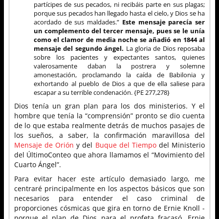
partícipes de sus pecados, ni recibáis parte en sus plagas;
porque sus pecados han llegado hasta el cielo, y Dios se ha
acordado de sus maldades.”
Este mensaje parecía ser
un complemento del tercer mensaje, pues se le unía
como el clamor de media noche se añadió en 1844 al
mensaje del segundo ángel.
La gloria de Dios reposaba
sobre los pacientes y expectantes santos, quienes
valerosamente daban la postrera y solemne
amonestación, proclamando la caída de Babilonia y
exhortando al pueblo de Dios a que de ella saliese para
escapar a su terrible condenación. {PE 277,278}
Dios tenía un gran plan para los dos ministerios. Y el
hombre que tenía la “comprensión” pronto se dio cuenta
de lo que estaba realmente detrás de muchos pasajes de
los sueños, a saber, la confirmación maravillosa del
Mensaje de Orión
y del
Buque del Tiempo
del Ministerio
del ÚltimoConteo que ahora llamamos el “Movimiento del
Cuarto Ángel”.
Para evitar hacer este artículo demasiado largo, me
centraré principalmente en los aspectos básicos que son
necesarios para entender el caso criminal de
proporciones cósmicas que gira en torno de Ernie Knoll -
porque el plan de Dios para el profeta fracasó. Ernie