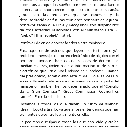
creer que, aunque los sueños parecen ser de una fuente
sobrenatural, ahora creemos que esta fuente es Satanás.
Junto con las reuniones que se cancelan y la
desautorización de futuras reuniones por parte de la Junta,
por favor sepan que Ernie y Becky Knoll son suspendidos
de toda actividad relacionada con el “Ministerio Para Su
Pueblo” [4HisPeople-Ministry].
Por favor dejen de aportar fondos a este ministerio.
Para aquellos de ustedes que leyeron el testimonio y/o
recibieron mensajes de correo electrónico de alguien con el
nombre “Candace”, hemos sido capaces de determinar,
mediante el seguimiento de la información IP de correo
electrónico que Ernie Knoll mismo es “Candace”. Cuando
fue presionado, admitió esto este 21 de julio a las 2:43 PM
en una llamada telefónica a dos miembros de la junta del
ministerio. También hemos determinado que el “Concilio
de la Gran Comisión” [Great Commission Council] es
también Ernie Knoll mismo.
Instamos a todos los que tienen un “libro de sueños”
[dream book] a tirarlo, ya que ahora entendemos que hay
elementos de control de la mente en ello.
Le pedimos disculpas a todos los que han leído y creído
estos mensajes. Oramos para que aquellos cuyas vidas