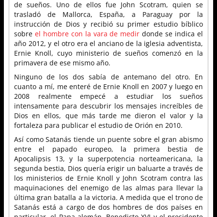
de sueños. Uno de ellos fue John Scotram, quien se
trasladó de Mallorca, España, a Paraguay por la
instrucción de Dios y recibió su primer estudio bíblico
sobre
el hombre con la vara de medir
donde se indica el
año 2012, y el otro era el anciano de la iglesia adventista,
Ernie Knoll, cuyo ministerio de sueños comenzó en la
primavera de ese mismo año.
Ninguno de los dos sabía de antemano del otro. En
cuanto a mí, me enteré de Ernie Knoll en 2007 y luego en
2008 realmente empecé a estudiar los sueños
intensamente para descubrir los mensajes increíbles de
Dios en ellos, que más tarde me dieron el valor y la
fortaleza para publicar el estudio de Orión en 2010.
Así como Satanás tiende un puente sobre el gran abismo
entre el papado europeo, la primera bestia de
Apocalipsis 13, y la superpotencia norteamericana, la
segunda bestia, Dios quería erigir un baluarte a través de
los ministerios de Ernie Knoll y John Scotram contra las
maquinaciones del enemigo de las almas para llevar la
última gran batalla a la victoria. A medida que el trono de
Satanás está a cargo de dos hombres de dos países en
particular, el Papa alemán, Benedicto XVI y el presidente