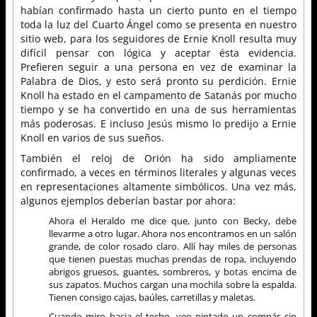
habían confirmado hasta un cierto punto en el tiempo
toda la luz del Cuarto Ángel como se presenta en nuestro
sitio web, para los seguidores de Ernie Knoll resulta muy
difícil pensar con lógica y aceptar ésta evidencia.
Prefieren seguir a una persona en vez de examinar la
Palabra de Dios, y esto será pronto su perdición. Ernie
Knoll ha estado en el campamento de Satanás por mucho
tiempo y se ha convertido en una de sus herramientas
más poderosas. E incluso Jesús mismo lo predijo a Ernie
Knoll en varios de sus sueños.
También el reloj de Orión ha sido ampliamente
confirmado, a veces en términos literales y algunas veces
en representaciones altamente simbólicos. Una vez más,
algunos ejemplos deberían bastar por ahora:
Ahora el Heraldo me dice que, junto con Becky, debe
llevarme a otro lugar. Ahora nos encontramos en un salón
grande, de color rosado claro. Allí hay miles de personas
que tienen puestas muchas prendas de ropa, incluyendo
abrigos gruesos, guantes, sombreros, y botas encima de
sus zapatos. Muchos cargan una mochila sobre la espalda.
Tienen consigo cajas, baúles, carretillas y maletas.
Cuando miro hacia el techo, veo pintado un compás sin