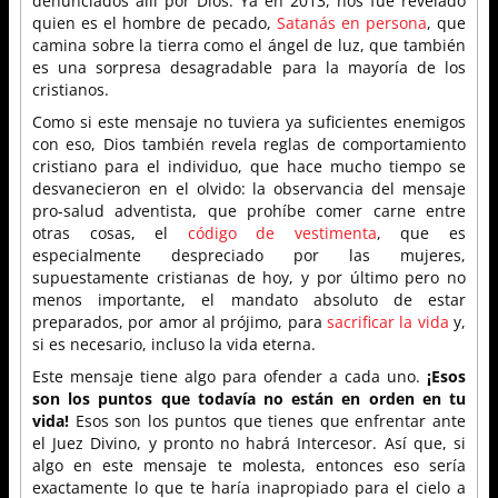
denunciados allí por Dios. Ya en 2013, nos fue revelado
quien es el hombre de pecado,
Satanás en persona
, que
camina sobre la tierra como el ángel de luz, que también
es una sorpresa desagradable para la mayoría de los
cristianos.
Como si este mensaje no tuviera ya suficientes enemigos
con eso, Dios también revela reglas de comportamiento
cristiano para el individuo, que hace mucho tiempo se
desvanecieron en el olvido: la observancia del mensaje
pro-salud adventista, que prohíbe comer carne entre
otras cosas, el
código de vestimenta
, que es
especialmente despreciado por las mujeres,
supuestamente cristianas de hoy, y por último pero no
menos importante, el mandato absoluto de estar
preparados, por amor al prójimo, para
sacrificar la vida
y,
si es necesario, incluso la vida eterna.
Este mensaje tiene algo para ofender a cada uno.
¡Esos
son los puntos que todavía no están en orden en tu
vida!
Esos son los puntos que tienes que enfrentar ante
el Juez Divino, y pronto no habrá Intercesor. Así que, si
algo en este mensaje te molesta, entonces eso sería
exactamente lo que te haría inapropiado para el cielo a