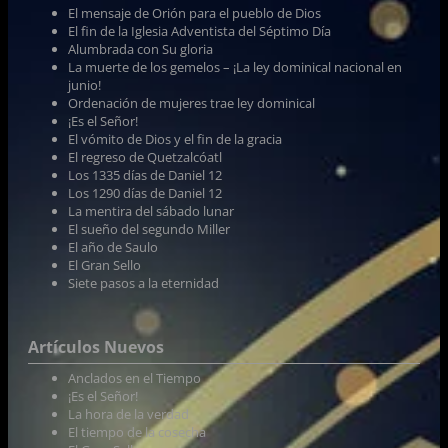
El mensaje de Orión para el pueblo de Dios
El fin de la Iglesia Adventista del Séptimo Día
Alumbrada con Su gloria
La muerte de los gemelos – ¡La ley dominical nacional en
junio!
Ordenación de mujeres trae ley dominical
¡Es el Señor!
El vómito de Dios y el fin de la gracia
El regreso de Quetzalcóatl
Los 1335 días de Daniel 12
Los 1290 días de Daniel 12
La mentira del sábado lunar
El sueño del segundo Miller
El año de Saulo
El Gran Sello
Siete pasos a la eternidad
Artículos Nuevos
Anclados en el Tiempo
¡Es el Señor!
La hora de la verdad
El tiempo de la cosecha