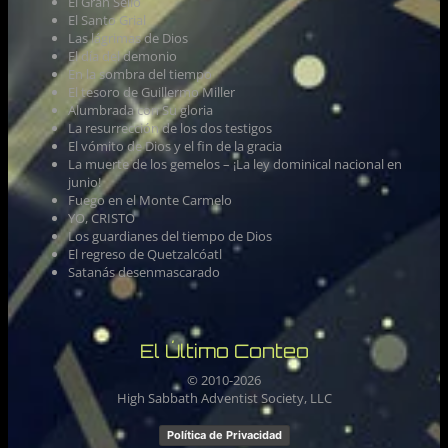
El Gran Sello
El Santo Grial
Las lágrimas de Dios
El día del demonio
En la sombra del tiempo
El tesoro de Guillermo Miller
Alumbrada con Su gloria
La resurrección de los dos testigos
El vómito de Dios y el fin de la gracia
La muerte de los gemelos – ¡La ley dominical nacional en
junio!
Fuego en el Monte Carmelo
YO, CRISTO
Los guardianes del tiempo de Dios
El regreso de Quetzalcóatl
Satanás desenmascarado
El Último Conteo
© 2010-
2026
High Sabbath Adventist Society, LLC
Política de Privacidad