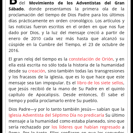
del
Movimiento de los Adventistas del Gran
Sábado
, donde presentamos la primera ola de la
proclamación del tiempo de Dios Padre para los últimos
días prácticamente en orden cronológico. Los artículos y
las noticias fueron escritos en el orden en que nos fue
dado por Dios, y la luz del mensaje creció a partir de
enero de 2010 cada vez más hasta que alcanzó su
cúspide en la Cumbre del Tiempo, el 23 de octubre de
2016.
El gran reloj del tiempo es la
constelación de Orión
, y en
ella está escrita no sólo toda la historia de la humanidad
desde su
creación
, sino también todas las transgresiones
y los fracasos de la iglesia, que es lo que hace que este
mensaje sea tan impopular. Es el
libro de los siete sellos
,
que Jesús recibió de la mano de Su Padre en el quinto
capítulo de Apocalipsis. Desde entonces, Él sabe el
tiempo y podía proclamarlo entre Su pueblo.
Dios Padre—y por lo tanto también Jesús— sabían que la
Iglesia Adventista del Séptimo Día no predicaría
Su último
mensaje a la humanidad como estaba planeado, sino que
sería rechazado por
los líderes que habían regresado
a
Roma. Por lo tanto, Ellos confiaron en que los segundos