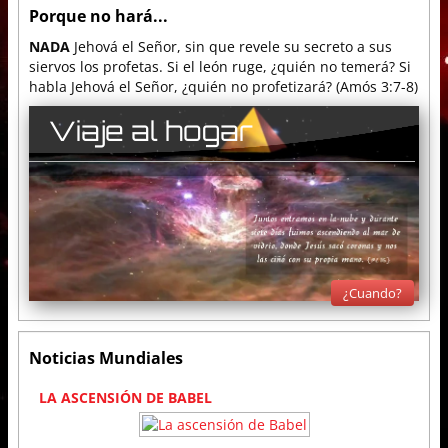
f
Porque no hará...
1
m
NADA
Jehová el Señor, sin que revele su secreto a sus
i
siervos los profetas. Si el león ruge, ¿quién no temerá? Si
n
habla Jehová el Señor, ¿quién no profetizará? (Amós 3:7-8)
u
t
e
Viaje al hogar
,
1
5
s
e
c
o
n
d
s
¿Cuando?
Noticias Mundiales
1
2
3
4
5
6
7
8
9
1
LA ASCENSIÓN DE BABEL
0