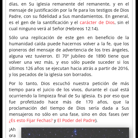
días, en Su iglesia remanente del remanente, y en el
mensaje de justificación por la fe para los testigos de Dios
Padre, con su fidelidad a Sus mandamientos. En general,
es el gen de la santificación y el
carácter de Dios
, sin el
cual ninguno verá al Señor (Hebreos 12:14).
Sólo una replicación de este gen en beneficio de la
humanidad caída puede hacernos volver a la fe, que los
pioneros del mensaje de advertencia de los tres ángeles,
alguna vez tuvieron. El 70º Jubileo de 1890 tiene que
volver una vez más, y eso sólo puede suceder si los
últimos 126 años se ejecutan hacia atrás a partir de 2016,
y los pecados de la iglesia son borrados.
Por lo tanto, Dios escuchó nuestra petición de más
tiempo para el juicio de los vivos, durante el cual está
ocurriendo la limpieza final de Su iglesia. Es por eso que
fue profetizado hace más de 170 años, que la
proclamación del tiempo de Dios sería dada a Sus
mensajeros no sólo en una fase, sino en dos fases (ver
¿Es esto Fijar Fechas?
y
El Poder del Padre
).
¡Ah
ora