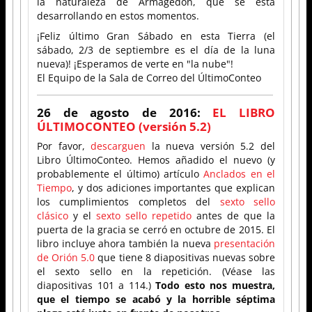
la naturaleza de Armagedón, que se está
desarrollando en estos momentos.
¡Feliz último Gran Sábado en esta Tierra (el
sábado, 2/3 de septiembre es el día de la luna
nueva)! ¡Esperamos de verte en "la nube"!
El Equipo de la Sala de Correo del ÚltimoConteo
26 de agosto de 2016:
EL LIBRO
ÚLTIMOCONTEO (versión 5.2)
Por favor,
descarguen
la nueva versión 5.2 del
Libro ÚltimoConteo. Hemos añadido el nuevo (y
probablemente el último) artículo
Anclados en el
Tiempo
, y dos adiciones importantes que explican
los cumplimientos completos del
sexto sello
clásico
y el
sexto sello repetido
antes de que la
puerta de la gracia se cerró en octubre de 2015. El
libro incluye ahora también la nueva
presentación
de Orión 5.0
que tiene 8 diapositivas nuevas sobre
el sexto sello en la repetición. (Véase las
diapositivas 101 a 114.)
Todo esto nos muestra,
que el tiempo se acabó y la horrible séptima