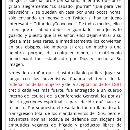
amigos a sólo la tarde del sábado, mientras que otros
gritan alegremente: “Es sábado, ¡hurra!” “¡Día para ver
televisión!” Y se quedan en casa por unas pocas horas,
sólo enviando un mensaje en Twitter si hay un juego
interesante: Gritando “¡Goooooool!” De todos modos, ellos
creen que el sábado debe ser guardado como Jesús lo
guardó, y puesto que Él es amor, ellos dejan entrar a su
iglesia más aves raras, e inmediatamente los convierten
en sus obispos. No importa si eres un macho o una
hembra, porque, de cualquier modo, el matrimonio
homosexual fue establecido por Dios y hecho a Su
imagen.
No es de extrañar que el astuto diablo pudiera jugar su
juego con los adventistas. Cuando el tema de la
ordenación de las mujeres
y de la
aceptación de los LGBT
creció cada vez más fuerte, fue entregado a un cuerpo
interno de jesuitas de la Conferencia General, los por así
decirlo gorriones espirituales, para decidir qué hacer al
respecto. Por supuesto, el resultado fue un llamado a la
transgresión total de los mandamientos de Dios, pero el
adventista nominal todavía se defiende con slogans de
embutidos veganos de hígado y productos libres de