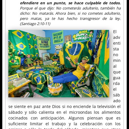
ofendiere en un punto, se hace culpable de todos.
Porque el que dijo: No cometerás adulterio, también ha
dicho: No matarás. Ahora bien, si no cometes adulterio,
pero matas, ya te has hecho transgresor de la ley.
(Santiago 2:10-11)
El
adv
enti
sta
no
min
al
que
gua
rda
el
sáb
ado
se siente en paz ante Dios si no enciende la televisión el
sábado y sólo calienta en el microondas los alimentos
cocinados con anticipación. Algunos piensan que es
suficiente limitar el trabajo y la celebración con los