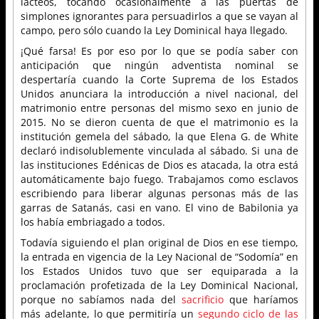
lácteos, tocando ocasionalmente a las puertas de
simplones ignorantes para persuadirlos a que se vayan al
campo, pero sólo cuando la Ley Dominical haya llegado.
¡Qué farsa! Es por eso por lo que se podía saber con
anticipación que ningún adventista nominal se
despertaría cuando la Corte Suprema de los Estados
Unidos anunciara la introducción a nivel nacional, del
matrimonio entre personas del mismo sexo en junio de
2015. No se dieron cuenta de que el matrimonio es la
institución gemela del sábado, la que Elena G. de White
declaró indisolublemente vinculada al sábado. Si una de
las instituciones Edénicas de Dios es atacada, la otra está
automáticamente bajo fuego. Trabajamos como esclavos
escribiendo para liberar algunas personas más de las
garras de Satanás, casi en vano. El vino de Babilonia ya
los había embriagado a todos.
Todavía siguiendo el plan original de Dios en ese tiempo,
la entrada en vigencia de la Ley Nacional de “Sodomía” en
los Estados Unidos tuvo que ser equiparada a la
proclamación profetizada de la Ley Dominical Nacional,
porque no sabíamos nada del
sacrificio
que haríamos
más adelante, lo que permitiría un
segundo ciclo de las