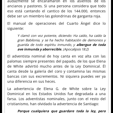
audazmente se encaramaron en los asientos de los
ancianos y pastores. Si una persona considera que todo
eso está cantando el cantico de los 144.000, entonces
debe ser un miembro las golondrinas de garganta roja.
El manual de operaciones del Cuarto Ángel dice lo
siguiente:
Y clamó con voz potente, diciendo: Ha caído, ha caído la
gran Babilonia, y se ha hecho habitación de demonios y
guarida de todo espíritu inmundo, y
albergue de toda
ave inmunda y aborrecible.
(Apocalipsis 18:2)
El adventista nominal de hoy canta en voz alta con las
palomas siempre presentes del papado, de los que Elena
de White advirtió mucho antes de la Ley Dominical. Él
canta desde la galería del coro y contamina las mismas
bancas con sus excrementos. Ni siquiera puedes ver ya
una diferencia en sus heces.
La advertencia de Elena G. de White sobre la Ley
Dominical en los Estados Unidos fue degradada a una
farsa. Los adventistas nominales, junto con el resto del
cristianismo, han olvidado la advertencia de Santiago:
Porque cualquiera que guardare toda la ley, pero