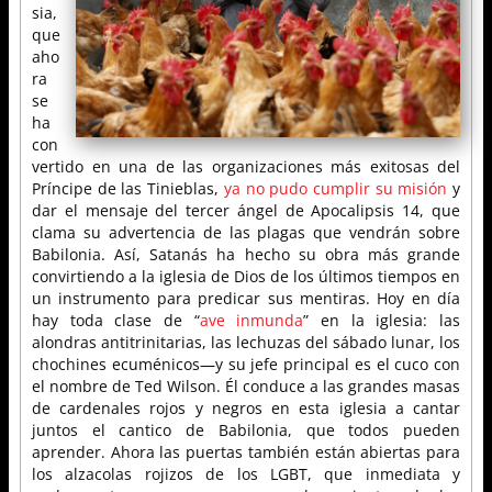
sia,
que
aho
ra
se
ha
con
vertido en una de las organizaciones más exitosas del
Príncipe de las Tinieblas,
ya no pudo cumplir su misión
y
dar el mensaje del tercer ángel de Apocalipsis 14, que
clama su advertencia de las plagas que vendrán sobre
Babilonia. Así, Satanás ha hecho su obra más grande
convirtiendo a la iglesia de Dios de los últimos tiempos en
un instrumento para predicar sus mentiras. Hoy en día
hay toda clase de “
ave inmunda
” en la iglesia: las
alondras antitrinitarias, las lechuzas del sábado lunar, los
chochines ecuménicos—y su jefe principal es el cuco con
el nombre de Ted Wilson. Él conduce a las grandes masas
de cardenales rojos y negros en esta iglesia a cantar
juntos el cantico de Babilonia, que todos pueden
aprender. Ahora las puertas también están abiertas para
los alzacolas rojizos de los LGBT, que inmediata y