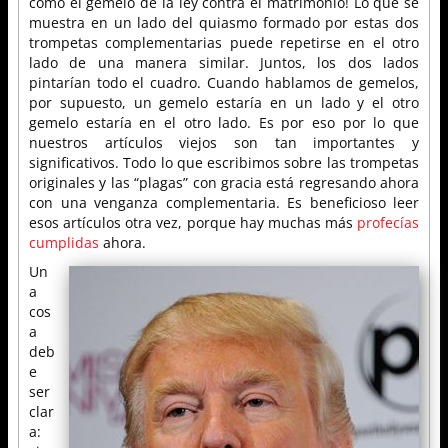
como el gemelo de la ley contra el matrimonio! Lo que se
muestra en un lado del quiasmo formado por estas dos
trompetas complementarias puede repetirse en el otro
lado de una manera similar. Juntos, los dos lados
pintarían todo el cuadro. Cuando hablamos de gemelos,
por supuesto, un gemelo estaría en un lado y el otro
gemelo estaría en el otro lado. Es por eso por lo que
nuestros artículos viejos son tan importantes y
significativos. Todo lo que escribimos sobre las trompetas
originales y las “plagas” con gracia está regresando ahora
con una venganza complementaria. Es beneficioso leer
esos artículos otra vez, porque hay muchas más
profecías
cumplidas
ahora.
Un
a
cos
a
deb
e
ser
clar
a: