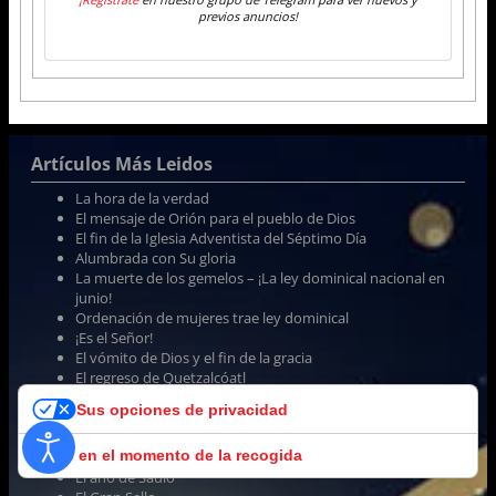
previos anuncios!
Artículos Más Leidos
La hora de la verdad
El mensaje de Orión para el pueblo de Dios
El fin de la Iglesia Adventista del Séptimo Día
Alumbrada con Su gloria
La muerte de los gemelos – ¡La ley dominical nacional en
junio!
Ordenación de mujeres trae ley dominical
¡Es el Señor!
El vómito de Dios y el fin de la gracia
El regreso de Quetzalcóatl
Los 1335 días de Daniel 12
Sus opciones de privacidad
Los 1290 días de Daniel 12
La mentira del sábado lunar
Aviso en el momento de la recogida
El sueño del segundo Miller
El año de Saulo