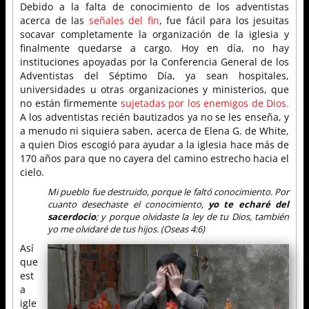
Debido a la falta de conocimiento de los adventistas
acerca de las
señales del fin
, fue fácil para los jesuitas
socavar completamente la organización de la iglesia y
finalmente quedarse a cargo. Hoy en día, no hay
instituciones apoyadas por la Conferencia General de los
Adventistas del Séptimo Día, ya sean hospitales,
universidades u otras organizaciones y ministerios, que
no están firmemente
sujetadas por los enemigos de Dios.
A los adventistas recién bautizados ya no se les enseña, y
a menudo ni siquiera saben, acerca de Elena G. de White,
a quien Dios escogió para ayudar a la iglesia hace más de
170 años para que no cayera del camino estrecho hacia el
cielo.
Mi pueblo fue destruido, porque le faltó conocimiento. Por
cuanto desechaste el conocimiento,
yo te echaré del
sacerdocio
; y porque olvidaste la ley de tu Dios, también
yo me olvidaré de tus hijos. (Oseas 4:6)
Así
que
est
a
igle