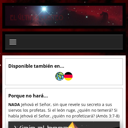
B
u
s
c
a
r
.
.
.
Disponible también en...
Porque no hará...
NADA
Jehová el Señor, sin que revele su secreto a sus
siervos los profetas. Si el león ruge, ¿quién no temerá? Si
habla Jehová el Señor, ¿quién no profetizará? (Amós 3:7-8)