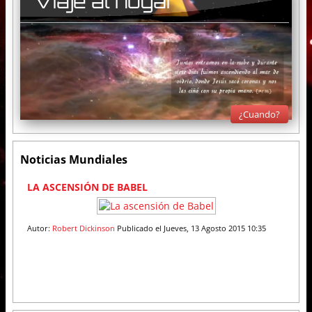
Viaje al hogar
¿Cuando?
Noticias Mundiales
1
2
3
4
5
6
7
8
9
1
LA ASCENSIÓN DE BABEL
0
Autor:
Robert Dickinson
Publicado el Jueves, 13 Agosto 2015 10:35