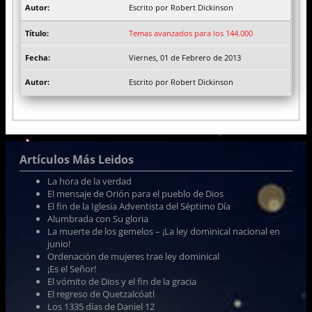
Escrito por Robert Dickinson
Temas avanzados para los 144.000
Viernes, 01 de Febrero de 2013
Escrito por Robert Dickinson
Artículos Más Leidos
La hora de la verdad
El mensaje de Orión para el pueblo de Dios
El fin de la Iglesia Adventista del Séptimo Día
Alumbrada con Su gloria
La muerte de los gemelos – ¡La ley dominical nacional en
junio!
Ordenación de mujeres trae ley dominical
¡Es el Señor!
El vómito de Dios y el fin de la gracia
El regreso de Quetzalcóatl
Los 1335 días de Daniel 12