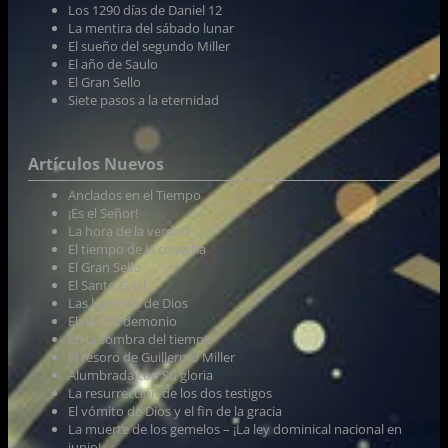
Los 1290 días de Daniel 12
La mentira del sábado lunar
El sueño del segundo Miller
El año de Saulo
El Gran Sello
Siete pasos a la eternidad
Artículos Nuevos
Anclados en el Tiempo
¡Es el Señor!
La hora de la verdad
El tiempo de la cosecha
El Gran Sello
El Santo Grial
Las lágrimas de Dios
El día del demonio
En la sombra del tiempo
El tesoro de Guillermo Miller
Alumbrada con Su gloria
La resurrección de los dos testigos
El vómito de Dios y el fin de la gracia
La muerte de los gemelos – ¡La ley dominical nacional en
junio!