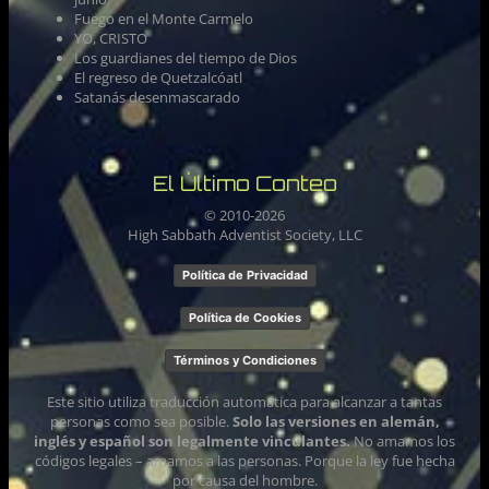
Fuego en el Monte Carmelo
YO, CRISTO
Los guardianes del tiempo de Dios
El regreso de Quetzalcóatl
Satanás desenmascarado
El Último Conteo
© 2010-
2026
High Sabbath Adventist Society, LLC
Política de Privacidad
Política de Cookies
Términos y Condiciones
Este sitio utiliza traducción automática para alcanzar a tantas
personas como sea posible.
Solo las versiones en alemán,
inglés y español son legalmente vinculantes.
No amamos los
códigos legales – amamos a las personas. Porque la ley fue hecha
por causa del hombre.