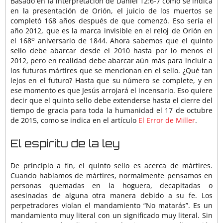
Basado en la interpretación de Daniel 12:6-7 como se indica
en la presentación de Orión, el juicio de los muertos se
completó 168 años después de que comenzó. Eso sería el
año 2012, que es la marca invisible en el reloj de Orión en
o
el 168
aniversario de 1844. Ahora sabemos que el quinto
sello debe abarcar desde el 2010 hasta por lo menos el
2012, pero en realidad debe abarcar aún más para incluir a
los futuros mártires que se mencionan en el sello. ¿Qué tan
lejos en el futuro? Hasta que su número se complete, y en
ese momento es que Jesús arrojará el incensario. Eso quiere
decir que el quinto sello debe extenderse hasta el cierre del
tiempo de gracia para toda la humanidad el 17 de octubre
de 2015, como se indica en el artículo
El Error de Miller
.
El espíritu de la ley
De principio a fin, el quinto sello es acerca de mártires.
Cuando hablamos de mártires, normalmente pensamos en
personas quemadas en la hoguera, decapitadas o
asesinadas de alguna otra manera debido a su fe. Los
perpetradores violan el mandamiento “No matarás”. Es un
mandamiento muy literal con un significado muy literal. Sin