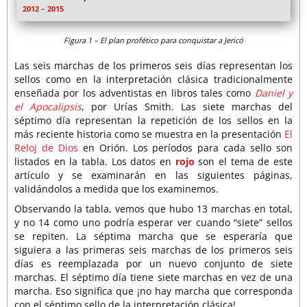
2012
–
2015
Figura 1 – El plan profético para conquistar a Jericó
Las seis marchas de los primeros seis días representan los
sellos como en la interpretación clásica tradicionalmente
enseñada por los adventistas en libros tales como
Daniel y
el Apocalipsis
, por Urías Smith. Las siete marchas del
séptimo día representan la repetición de los sellos en la
más reciente historia como se muestra en la presentación
El
Reloj de Dios
en Orión. Los períodos para cada sello son
listados en la tabla. Los datos en
rojo
son el tema de este
artículo y se examinarán en las siguientes páginas,
validándolos a medida que los examinemos.
Observando la tabla, vemos que hubo 13 marchas en total,
y no 14 como uno podría esperar ver cuando “siete” sellos
se repiten. La séptima marcha que se esperaría que
siguiera a las primeras seis marchas de los primeros seis
días es reemplazada por un nuevo conjunto de siete
marchas. El séptimo día tiene siete marchas en vez de una
marcha. Eso significa que ¡no hay marcha que corresponda
con el séptimo sello de la interpretación clásica!