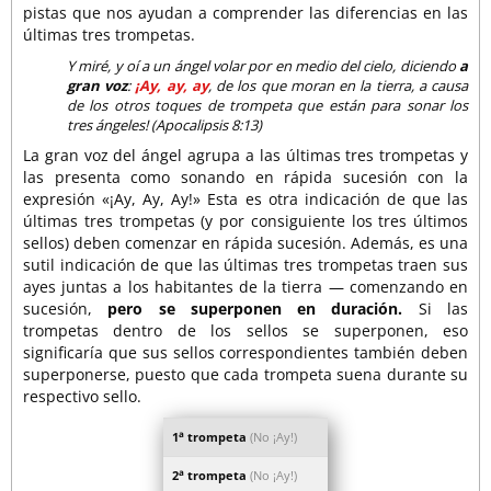
pistas que nos ayudan a comprender las diferencias en las
últimas tres trompetas.
Y miré, y oí a un ángel volar por en medio del cielo, diciendo
a
gran voz
:
¡Ay, ay, ay
, de los que moran en la tierra, a causa
de los otros toques de trompeta que están para sonar los
tres ángeles! (Apocalipsis 8:13)
La gran voz del ángel agrupa a las últimas tres trompetas y
las presenta como sonando en rápida sucesión con la
expresión «¡Ay, Ay, Ay!» Esta es otra indicación de que las
últimas tres trompetas (y por consiguiente los tres últimos
sellos) deben comenzar en rápida sucesión. Además, es una
sutil indicación de que las últimas tres trompetas traen sus
ayes juntas a los habitantes de la tierra — comenzando en
sucesión,
pero se superponen en duración.
Si las
trompetas dentro de los sellos se superponen, eso
significaría que sus sellos correspondientes también deben
superponerse, puesto que cada trompeta suena durante su
respectivo sello.
a
1
trompeta
(No ¡Ay!)
a
2
trompeta
(No ¡Ay!)