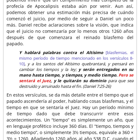
profecía de Apocalipsis estaba aún por venir. Aun así,
podemos obtener una estimación más precisa de cuándo
comenzó el juicio, por medio de seguir a Daniel un poco
más. Daniel recibe aclaraciones sobre la visión, que indica
que el juicio no comenzaría por lo menos otros 1260 años
después de que comenzara el reinado blasfemo del
papado.
Y hablará palabras contra el Altísimo
[blasfemias, el
mismo período de tiempo mencionado en los versículos 8-
10]
,
y a los santos del Altísimo quebrantará, y pensará en
cambiar los tiempos y la ley;
y serán entregados en su
mano hasta tiempo, y tiempos, y medio tiempo.
Pero se
sentará el Juez
, y le quitarán su dominio
para que sea
destruido y arruinado hasta el fin. (Daniel 7:25-26)
En estos versículos, se da más detalle entre el tiempo que el
papado ascendería al poder, hablando cosas blasfemas, y el
tiempo en que se sentaría el Juez. Hay un período mínimo
de tiempo dado que debe transcurrir entre esos
acontecimientos. Un “tiempo” es simplemente un año, que
en lenguaje profético incluye 360 días. El “tiempo, tiempos y
medio tiempo”, o simplemente 3½ tiempos, equivale a 360 ×
3½ = 1260. Añadiendo 1260 años al año 538 D.C. cuando el