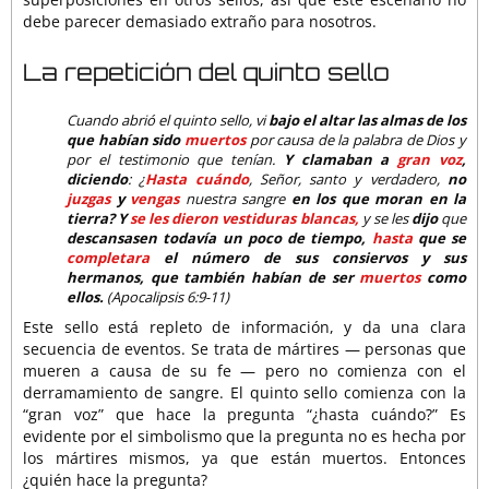
debe parecer demasiado extraño para nosotros.
La repetición del quinto sello
Cuando abrió el quinto sello, vi
bajo el altar las almas de los
que habían sido
muertos
por causa de la palabra de Dios y
por el testimonio que tenían.
Y clamaban a
gran voz
,
diciendo
: ¿
Hasta cuándo
, Señor, santo y verdadero,
no
juzgas
y
vengas
nuestra sangre
en los que moran en la
tierra?
Y
se les dieron vestiduras blancas,
y se les
dijo
que
descansasen todavía un poco de tiempo,
hasta
que se
completara
el número de sus consiervos y sus
hermanos, que también habían de ser
muertos
como
ellos.
(Apocalipsis 6:9-11)
Este sello está repleto de información, y da una clara
secuencia de eventos. Se trata de mártires — personas que
mueren a causa de su fe — pero no comienza con el
derramamiento de sangre. El quinto sello comienza con la
“gran voz” que hace la pregunta “¿hasta cuándo?” Es
evidente por el simbolismo que la pregunta no es hecha por
los mártires mismos, ya que están muertos. Entonces
¿quién hace la pregunta?