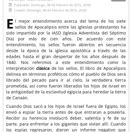
Publicado: Domingo, 08 de Febrero de 2015, 20:00
Creado: Domingo, 08 de Febrero de 2015, 20:00
E
l mejor entendimiento acerca del tema de los siete
sellos de Apocalipsis entre las iglesias protestantes ha
sido impartido por la IASD (Iglesia Adventista del Séptimo
Día) por más de cien años. De acuerdo con este
entendimiento, los sellos fueron abiertos en secuencia
desde la época de la iglesia apostólica a través de las
edades hasta el gran despertar de los años después de
1840. Nos referimos a este entendimiento como la
interpretación
clásica
de los sellos. El libro de Apocalipsis
delinea en términos proféticos cómo el pueblo de Dios será
librado del pecado para ir al cielo, la verdadera tierra
prometida, así como fueron liberados los hijos de Israel en
la antigüedad de la esclavitud egipcia para heredar la tierra
de Canaán.
Cuando Dios sacó a los hijos de Israel fuera de Egipto, los
envió a espiar la tierra antes de que entraran a poseerla.
Recibir su herencia involucró deber, valentía y fe de su
parte, para enfrentar a los gigantes que vivían allí. Cuando
los espías regresaron, dieron un informe negativo que