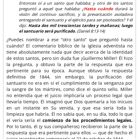
Entonces oí a un santo que hablaba; y otro de los santos
preguntó a aquel que hablaba: ¿
Hasta cuándo
durará la
visión del continuo sacrificio, y la prevaricación asoladora
entregando el santuario y el ejército para ser pisoteados? Y él
dijo:
Hasta dos mil trescientas tardes y mañanas; luego
el santuario será purificado.
(Daniel 8:13-14)
¿Puedes nombrar a ese “otro santo” que preguntó hasta
cuándo? El comentario bíblico de la iglesia adventista no
tiene absolutamente nada que decir acerca de la identidad
de estos santos, pero sin duda fue ¡Guillermo Miller! Él hizo
la pregunta, y obtuvo la parte de la respuesta que era
pertinente para su época. Aunque obtuvo la respuesta
definitiva de 1844, sin embargo, la purificación del
santuario no era en sí el cumplimiento de la venganza por
la sangre de los mártires, como dice el quinto sello. Miller
no entendía que el juicio implicaría un proceso legal que
llevaría tiempo. Él imaginó que Dios quemaría a los inicuos
en un instante en Su venida, y que esa sería toda la
limpieza que habría. Él no sabía que, en su día, todo lo que
el vería sería el
comienzo de los procedimientos legales.
Por lo tanto, él (y sus compañeros) recibieron la parte de la
respuesta que era pertinente para ellos — que de hecho el
juicio investigador comenzaría el 22 de octubre de 1844.