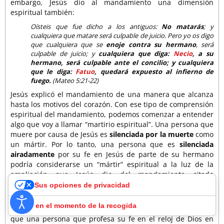
embargo, Jesús dio al mandamiento una dimensión
espiritual también:
Oísteis que fue dicho a los antiguos:
No matarás
; y
cualquiera que matare será culpable de juicio. Pero yo os digo
que cualquiera que se
enoje contra su hermano
, será
culpable de juicio; y
cualquiera que diga:
Necio
, a su
hermano, será culpable ante el concilio; y cualquiera
que le diga:
Fatuo
, quedará expuesto al infierno de
fuego.
(Mateo 5:21-22)
Jesús explicó el mandamiento de una manera que alcanza
hasta los motivos del corazón. Con ese tipo de comprensión
espiritual del mandamiento, podemos comenzar a entender
algo que voy a llamar “martirio espiritual”. Una persona que
muere por causa de Jesús es
silenciada por la muerte
como
un mártir. Por lo tanto, una persona que es
silenciada
airadamente
por su fe en Jesús de parte de su hermano
podría considerarse un “mártir” espiritual a la luz de la
ampliación que Jesús dio del mandamiento citado
anteriormente.
Sus opciones de privacidad
Consideren que el mensaje de Orión proviene del mismo
Aviso en el momento de la recogida
Jesús, porque fue Él quien colocó las estrellas. Eso significa
que una persona que profesa su fe en el reloj de Dios en