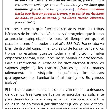
arrancados tres cuernos de los primeros
; y he aquí que
este cuerno tenía ojos como de hombre
, y una boca que
hablaba grandes cosas
[blasfemias]
.
Estuve mirando
hasta que fueron puestos tronos, y se sentó un Anciano
de días
,…
el Juez se sentó, y los libros fueron abiertos.
(Daniel 7:8-10)
Los tres cuernos que fueron arrancados eran las tribus
bárbaras de los Hérulos, Vándalos y Ostrogodos, que fueron
arrancados completamente para el tiempo en que el
papado ascendió al poder en el año 538 D.C. Eso estaba ya
bien dentro del cumplimiento clásico de los sellos, pero los
tronos no estaban puestos todavía y el juicio no había
empezado todavía, y los libros no se habían abierto todavía.
Para su referencia, el resto de los diez cuernos fueron los
Sajones (ingleses), los Francos (franceses), los Germanos
(alemanes), los Visigodos (españoles), los Suevos
(portugueses), los Lombardos (italianos) y los Burgundos
(suizos).
El hecho de que el juicio inició en algún momento después
de que los tres cuernos fueron arrancados es suficiente
para demostrar que el cumplimiento clásico de la apertura
de los sellos no tomó lugar durante el juicio, y, por lo tanto,
podemos inferir que un cumplimiento más completo de la