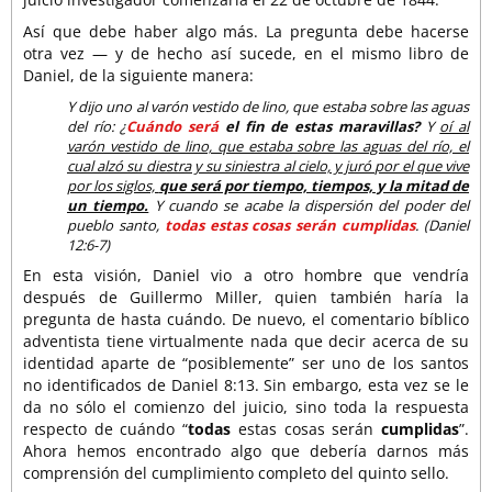
Así que debe haber algo más. La pregunta debe hacerse
otra vez — y de hecho así sucede, en el mismo libro de
Daniel, de la siguiente manera:
Y dijo uno al varón vestido de lino, que estaba sobre las aguas
del río: ¿
Cuándo será
el fin de estas maravillas?
Y
oí al
varón vestido de lino, que estaba sobre las aguas del río, el
cual alzó su diestra y su siniestra al cielo, y juró por el que vive
por los siglos,
que será por tiempo, tiempos, y la mitad de
un tiempo.
Y cuando se acabe la dispersión del poder del
pueblo santo,
todas estas cosas serán cumplidas
. (Daniel
12:6-7)
En esta visión, Daniel vio a otro hombre que vendría
después de Guillermo Miller, quien también haría la
pregunta de hasta cuándo. De nuevo, el comentario bíblico
adventista tiene virtualmente nada que decir acerca de su
identidad aparte de “posiblemente” ser uno de los santos
no identificados de Daniel 8:13. Sin embargo, esta vez se le
da no sólo el comienzo del juicio, sino toda la respuesta
respecto de cuándo “
todas
estas cosas serán
cumplidas
”.
Ahora hemos encontrado algo que debería darnos más
comprensión del cumplimiento completo del quinto sello.