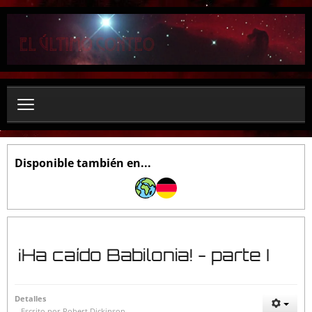
B
u
s
c
a
r
.
.
.
Disponible también en...
¡Ha caído Babilonia! - parte I
Detalles
Escrito por
Robert Dickinson