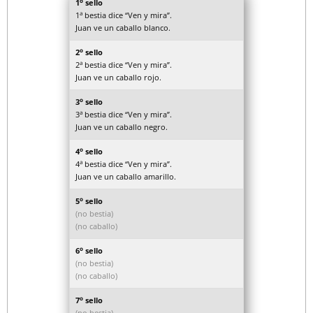
o
1
sello
a
1
bestia dice “Ven y mira”.
Juan ve un caballo blanco.
o
2
sello
a
2
bestia dice “Ven y mira”.
Juan ve un caballo rojo.
o
3
sello
a
3
bestia dice “Ven y mira”.
Juan ve un caballo negro.
o
4
sello
a
4
bestia dice “Ven y mira”.
Juan ve un caballo amarillo.
o
5
sello
(no bestia)
(no caballo)
o
6
sello
(no bestia)
(no caballo)
o
7
sello
(no bestia)