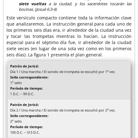
siete vueltas
a la ciudad, y los sacerdotes tocarán las
bocinas. (Josué 6:3-4)
Este versículo compacto contiene toda la información clave
que analizaremos. La instrucción general para cada uno de
los primeros seis días era, ir alrededor de la ciudad una vez
y tocar las trompetas mientras lo hacían. La instrucción
especial para el séptimo día fue, ir alrededor de la ciudad
siete veces (en lugar de una sola vez como en los primeros
seis días). La figura 1 presenta el plan general.
Patrón de Jericó:
a
Día 1 / Una marcha / El sonido de trompeta se escuchó por 1
vez.
Sello correspondiente:
o
1
sello
Período de tiempo:
1 D.C. – 99 D.C.
Patrón de Jericó:
a
Día 2 / Una marcha / El sonido de trompeta se escuchó por 2
vez.
Sello correspondiente:
o
2
sello
Período de tiempo:
100 D.C. – 313 D.C.