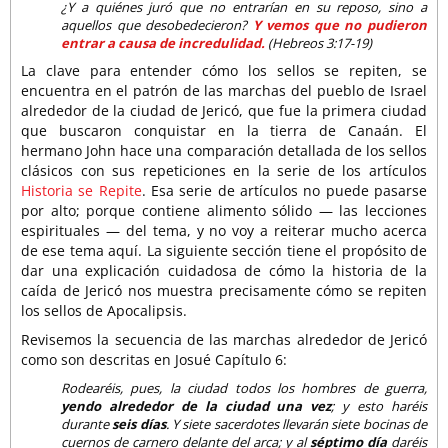
¿Y a quiénes juró que no entrarían en su reposo, sino a
aquellos que desobedecieron?
Y vemos que no pudieron
entrar a causa de incredulidad.
(Hebreos 3:17-19)
La clave para entender cómo los sellos se repiten, se
encuentra en el patrón de las marchas del pueblo de Israel
alrededor de la ciudad de Jericó, que fue la primera ciudad
que buscaron conquistar en la tierra de Canaán. El
hermano John hace una comparación detallada de los sellos
clásicos con sus repeticiones en la serie de los artículos
Historia se Repite
. Esa serie de artículos no puede pasarse
por alto; porque contiene alimento sólido — las lecciones
espirituales — del tema, y no voy a reiterar mucho acerca
de ese tema aquí. La siguiente sección tiene el propósito de
dar una explicación cuidadosa de cómo la historia de la
caída de Jericó nos muestra precisamente cómo se repiten
los sellos de Apocalipsis.
Revisemos la secuencia de las marchas alrededor de Jericó
como son descritas en Josué Capítulo 6:
Rodearéis, pues, la ciudad todos los hombres de guerra,
yendo alrededor de la ciudad una vez
; y esto haréis
durante
seis días
. Y siete sacerdotes llevarán siete bocinas de
cuernos de carnero delante del arca; y al
séptimo día
daréis