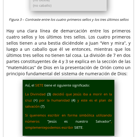
(no caballo)
Figura 3 – Contraste entre los cuatro primeros sellos y los tres últimos sellos
Hay una clara línea de demarcación entre los primeros
cuatro sellos y los últimos tres sellos. Los cuatro primeros
sellos tienen a una bestia diciéndole a Juan “Ven y mira”, y
luego a un caballo que él ve entonces, mientras que los
últimos tres sellos no tienen tal cosa. La división de 7 en dos
partes constituyentes de 4 y 3 se explica en la sección de las
“matemáticas” de Dios en la presentación de Orión como un
principio fundamental del sistema de numeración de Dios:
Así, el
SIETE
tiene el siguiente significado:
La Divinidad
(3)
decidió que Jesús iba a morir en la
cruz
(+)
por la humanidad
(4)
y este es el plan de
salvación
(7)
.
Si queremos escribir en forma simbólica utilizando
números
”Jesús es nuestro Salvador”
,
simplementepodemos escribir
SIETE
.