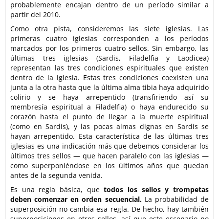
probablemente encajan dentro de un período similar a
partir del 2010.
Como otra pista, consideremos las siete iglesias. Las
primeras cuatro iglesias corresponden a los períodos
marcados por los primeros cuatro sellos. Sin embargo, las
últimas tres iglesias (Sardis, Filadelfia y Laodicea)
representan las tres condiciones espirituales que existen
dentro de la iglesia. Estas tres condiciones coexisten una
junta a la otra hasta que la última alma tibia haya adquirido
colirio y se haya arrepentido (transfiriendo así su
membresía espiritual a Filadelfia) o haya endurecido su
corazón hasta el punto de llegar a la muerte espiritual
(como en Sardis), y las pocas almas dignas en Sardis se
hayan arrepentido. Esta característica de las últimas tres
iglesias es una indicación más que debemos considerar los
últimos tres sellos — que hacen paralelo con las iglesias —
como superponiéndose en los últimos años que quedan
antes de la segunda venida.
Es una regla básica, que
todos los sellos y trompetas
deben comenzar en orden secuencial.
La probabilidad de
superposición no cambia esa regla. De hecho, hay también
superposiciones en otros sellos, así que este escenario no