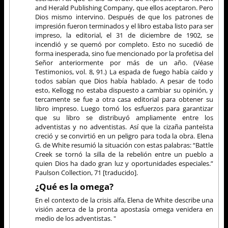
and Herald Publishing Company, que ellos aceptaron. Pero
Dios mismo intervino. Después de que los patrones de
impresión fueron terminados y el libro estaba listo para ser
impreso, la editorial, el 31 de diciembre de 1902, se
incendió y se quemó por completo. Esto no sucedió de
forma inesperada, sino fue mencionado por la profetisa del
Señor anteriormente por más de un año. (Véase
Testimonios, vol. 8, 91.) La espada de fuego había caído y
todos sabían que Dios había hablado. A pesar de todo
esto, Kellogg no estaba dispuesto a cambiar su opinión, y
tercamente se fue a otra casa editorial para obtener su
libro impreso. Luego tomó los esfuerzos para garantizar
que su libro se distribuyó ampliamente entre los
adventistas y no adventistas. Así que la cizaña panteísta
creció y se convirtió en un peligro para toda la obra. Elena
G. de White resumió la situación con estas palabras: “Battle
Creek se tornó la silla de la rebelión entre un pueblo a
quien Dios ha dado gran luz y oportunidades especiales.”
Paulson Collection, 71 [traducido].
¿Qué es la omega?
En el contexto de la crisis alfa, Elena de White describe una
visión acerca de la pronta apostasía omega venidera en
medio de los adventistas. "