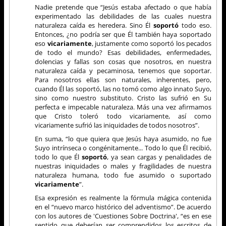
Nadie pretende que “Jesús estaba afectado o que había
experimentado las debilidades de las cuales nuestra
naturaleza caída es heredera. Sino Él
soportó
todo eso.
Entonces, ¿no podría ser que Él también haya soportado
eso
vicariamente
, justamente como soportó los pecados
de todo el mundo? Esas debilidades, enfermedades,
dolencias y fallas son cosas que nosotros, en nuestra
naturaleza caída y pecaminosa, tenemos que soportar.
Para nosotros ellas son naturales, inherentes, pero,
cuando Él las soportó, las no tomó como algo innato Suyo,
sino como nuestro substituto. Cristo las sufrió en Su
perfecta e impecable naturaleza. Más una vez afirmamos
que Cristo toleró todo vicariamente, así como
vicariamente sufrió las iniquidades de todos nosotros”.
En suma, “lo que quiera que Jesús haya asumido, no fue
Suyo intrínseca o congénitamente... Todo lo que Él recibió,
todo lo que Él
soportó
, ya sean cargas y penalidades de
nuestras iniquidades o males y fragilidades de nuestra
naturaleza humana, todo fue asumido o suportado
vicariamente
”.
Esa expresión es realmente la fórmula mágica contenida
en el “nuevo marco histórico del adventismo”. De acuerdo
con los autores de 'Cuestiones Sobre Doctrina', “es en ese
sentido que deberían ser comprendidos los escritos de