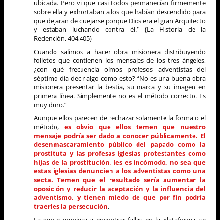
ubicada. Pero vi que casi todos permanecían firmemente
sobre ella y exhortaban a los que habían descendido para
que dejaran de quejarse porque Dios era el gran Arquitecto
y estaban luchando contra él.” {La Historia de la
Redención, 404,405}
Cuando salimos a hacer obra misionera distribuyendo
folletos que contienen los mensajes de los tres ángeles,
¿con qué frecuencia oímos profesos adventistas del
séptimo día decir algo como esto? “No es una buena obra
misionera presentar la bestia, su marca y su imagen en
primera línea. Simplemente no es el método correcto. Es
muy duro.”
Aunque ellos parecen de rechazar solamente la forma o el
método,
es obvio que ellos temen que nuestro
mensaje podría ser dado a conocer públicamente. El
desenmascaramiento público del papado como la
prostituta y las profesas iglesias protestantes como
hijas de la prostitución, les es incómodo, no sea que
estas iglesias denuncien a los adventistas como una
secta. Temen que el resultado sería aumentar la
oposición y reducir la aceptación y la influencia del
adventismo, y tienen miedo de que por fin podría
traerles la persecución
.
La gente empieza a encontrar fallas en la plataforma, se