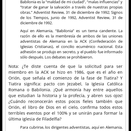
Babilonia es la “maldad de mi ciudad”, “malas influencias” y
“tratar de ganar la salvación a través de nuestras propias
obras.” Adventist Review, 31 de diciembre de 1992; Signos
de los Tiempos, junio de 1992, Adventist Review, 31 de
diciembre de 1992.
Aquí en Alemania, “Babilonia” es un tema candente. La
razón de ello es la membresía de ambos de las uniones
adventistas de Alemania en la ACK (Confederación de
Iglesias Cristianas), el concilio ecuménico nacional. Esta
adhesión se produjo en secreto, y el pueblo fue informado
sólo después. Los debates se prohibieron.
Nota: ¿Te diste cuenta de que la solicitud para ser
miembro en la ACK se hizo en 1986, que es el año en
Orión, que señala el comienzo de la fase de Tiatira? Y
Tiatira significa: pacto con Jezabel, la Iglesia Católica
Romana o Babilonia. ¡Qué armonía hay entre aquellos
que estudian la historia y la profecía, y abren sus ojos!
¿Cuándo reconocerán estos pocos fieles también que
Orión, el libro de Dios en el cielo, confirma todos estos
terribles eventos por el 100% y se unirán para formar la
última iglesia de Filadelfia?
Para cubrirse, los dirigentes adventistas, aquí en Alemania,