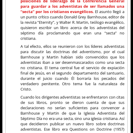
posiciones de liderazgo de la Conferencia General
para guardar a los adventistas de ser llamados una
“secta” por los cristianos evangélicos.
El asunto llegó a
un punto crítico cuando Donald Grey Barnhouse, editor de
la revista “Eternity”, y Walter R. Martin, teólogo evangélico,
quisieron escribir un libro acerca de los adventistas del
séptimo día proclamando que eran una “secta” no
cristiana.
A tal efecto, ellos se reunieron con los líderes adventistas
para discutir las doctrinas del adventismo, por el cual
Barnhouse y Martin habían sido convencidos que los
adventistas iban a ser desenmascarados como una secta
no cristiana. El tema central fue el servicio de expiación
final de Jesús, en el segundo departamento del santuario,
durante el juicio cuando Él borraría los pecados del
verdadero penitente. Otro tema fue la naturaleza de
Cristo.
Cuando los dirigentes adventistas se enfrentaron con citas
de sus libros, pronto se dieron cuenta de que sus
declaraciones no serían suficientes para convencer a
Barnhouse y Martin de que la Iglesia Adventista del
Séptimo Día no era una secta, sino una iglesia cristiana. Así
que decidieron publicar un nuevo libro sobre doctrinas
adventistas. Ese libro era Questions on Doctrine (1957)