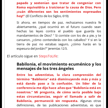
papado y sostenían que tratar de congeniar con
Roma equivaldría a traicionar la causa de Dios. Pero
¡cuán diferentes son los sentimientos expresados
hoy!”
{El Conflicto de los Siglos, 619}
Si ahora, en tiempos de paz, rechazamos nuestra fe
abiertamente, ¿qué ocurrirá en el futuro cuando sean
hechas las leyes contra el pueblo que guarda los
mandamientos de Dios? " Si corriste con los de a pie, y te
cansaron, ¿cómo contenderás con los caballos? Y si en la
tierra de paz no estabas seguro, ¿cómo harás en la
espesura del Jordán?” Jeremías 12:5.
El artículo sigue en
StepsToLife
:
Babilonia, el movimiento ecuménico y los
mensajes de los tres ángeles
Entre los adventistas, la clara comprensión del
término “Babilonia” está disminuyendo más y más y
está dando paso a la confusión. Un líder de la
conferencia me dijo hace años que “Babilonia está en
nosotros.” Mi pregunta, de cómo sería posible bajo
estas circunstancias, seguir el llamado a salir de
Babilonia, permaneció sin respuesta.
Algunas otras
definiciones, de las publicaciones adventistas, es que