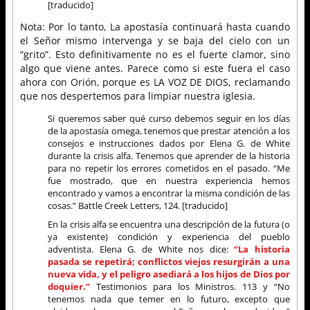
[traducido]
Nota: Por lo tanto, La apostasía continuará hasta cuando
el Señor mismo intervenga y se baja del cielo con un
“grito”. Esto definitivamente no es el fuerte clamor, sino
algo que viene antes. Parece como si este fuera el caso
ahora con Orión, porque es LA VOZ DE DIOS, reclamando
que nos despertemos para limpiar nuestra iglesia.
Si queremos saber qué curso debemos seguir en los días
de la apostasía omega, tenemos que prestar atención a los
consejos e instrucciones dados por Elena G. de White
durante la crisis alfa. Tenemos que aprender de la historia
para no repetir los errores cometidos en el pasado. “Me
fue mostrado, que en nuestra experiencia hemos
encontrado y vamos a encontrar la misma condición de las
cosas.” Battle Creek Letters, 124. [traducido]
En la crisis alfa se encuentra una descripción de la futura (o
ya existente) condición y experiencia del pueblo
adventista. Elena G. de White nos dice:
“La historia
pasada se repetirá; conflictos viejos resurgirán a una
nueva vida, y el peligro asediará a los hijos de Dios por
doquier.”
Testimonios para los Ministros. 113 y “No
tenemos nada que temer en lo futuro, excepto que