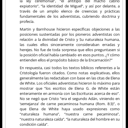
la ley ceremonial”, “el antitipo del macho cabrío
expiatorio”, “la identidad de Miguel”, y así por delante, a
través de un amplio elenco de creencias y prácticas
fundamentales de los adventistas, cubriendo doctrina y
profecía.
Martin y Barnhouse hicieron específicas objeciones a las
posiciones sustentadas por los pioneros adventistas con
relación a la divinidad de Cristo y Su naturaleza humana,
las cuales ellos sinceramente consideraban erradas y
herejes. No fue de toda sorpresa que ellos preguntasen si
la posición oficial había cambiado en esos puntos. ¿Y cómo
entienden ellos el propósito básico de la Encarnación?”
En respuesta, casi todos los textos bíblicos referentes a la
Cristología fueron citados. Como notas explicativas, ellos
generalmente las redactaban con base en las citas de Elena
de White. Los oficiales adventistas hicieron lo máximo para
mostrar que “los escritos de Elena G. de White están
enteramente en armonía con las Escrituras acerca de eso”.
No se negó que Cristo “era el segundo Adán, viniendo en
‘semejanza’ de carne pecaminosa humana (Rom. 8:3)”, o
que Elena de White haya usado expresiones como
“naturaleza humana”, “nuestra carne pecaminosa”,
“nuestra naturaleza caída”, “la naturaleza del hombre en su
condición caída”.