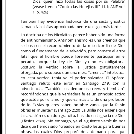
Dios, quien hizo todas las cosas por su Palabra”
(véase Ireneo “Contra las Herejías III” 11.1; ANF vol.
1, p. 426)
También hay evidencia histórica de una secta gnóstica
llamada Nicolaítas aproximadamente un siglo más tarde.
La doctrina de los Nicolaítas parece haber sido una forma
de antinomianismo. Antinomianismo es una creencia que
se basa en el reconocimiento de la misericordia de Dios
como el fundamento de la salvación, pero comete el error
fatal que el hombre puede libremente participar en el
pecado, porque la Ley de Dios ya no es obligatoria.
Sostuvo la verdad sobre la justicia gratuitamente
otorgada, pero supuso que una mera “creencia” intelectual
en esta verdad tenía ya el poder salvador. El Apóstol
Santiago refutó este error en Santiago 2:19, con la
advertencia, “También los demonios creen, y tiemblan”,
recordándonos que la verdadera fe es un principio activo
que actúa por el amor y que va más allá de una profesión
de fe. “¿Mas quieres saber, hombre vano, que la fe sin
obras es muerta?” (Santiago 2:20) La Biblia nos enseña que
la salvación es un don gratuito, basado en la gracia de Dios
(Efesios 2:8-9). Sin embargo, ya el siguiente versículo nos
dice que hemos sido “creados en Cristo Jesús para buenas
obras, las cuales Dios preparó de antemano para que