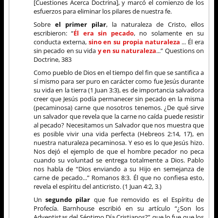
[Cuestiones Acerca Doctrina], y marcó el comienzo de los
esfuerzos para eliminar los pilares de nuestra fe.
Sobre
el primer pilar
, la naturaleza de Cristo, ellos
escribieron: “
Él era sin pecado
, no solamente en su
conducta externa,
sino en su propia naturaleza
... Él era
sin pecado en su vida
y en su naturaleza
...” Questions on
Doctrine, 383
Como pueblo de Dios en el tiempo del fin que se santifica a
sí mismo para ser puro en carácter como fue Jesús durante
su vida en la tierra (1 Juan 3:3), es de importancia salvadora
creer que Jesús podía permanecer sin pecado en la misma
(pecaminosa) carne que nosotros tenemos. ¿De qué sirve
un salvador que revela que la carne no caída puede resistir
al pecado? Necesitamos un Salvador que nos muestra que
es posible vivir una vida perfecta (Hebreos 2:14, 17), en
nuestra naturaleza pecaminosa. Y eso es lo que Jesús hizo.
Nos dejó el ejemplo de que el hombre pecador no peca
cuando su voluntad se entrega totalmente a Dios. Pablo
nos habla de “Dios enviando a su Hijo en semejanza de
carne de pecado...” Romanos 8:3. Él que no confiesa esto,
revela el espíritu del anticristo. (1 Juan 4:2, 3.)
Un
segundo pilar
que fue removido es el Espíritu de
Profecía. Barnhouse escribió en su artículo “¿Son los
Adventistas del Séptimo Día Cristianos?” que lo fue que los