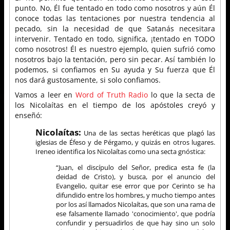
punto. No, Él fue tentado en todo como nosotros y aún Él
conoce todas las tentaciones por nuestra tendencia al
pecado, sin la necesidad de que Satanás necesitara
intervenir. Tentado en todo, significa, ¡tentado en TODO
como nosotros! Él es nuestro ejemplo, quien sufrió como
nosotros bajo la tentación, pero sin pecar. Así también lo
podemos, si confiamos en Su ayuda y Su fuerza que Él
nos dará gustosamente, si solo confiamos.
Vamos a leer en
Word of Truth Radio
lo que la secta de
los Nicolaítas en el tiempo de los apóstoles creyó y
enseñó:
Nicolaítas:
Una de las sectas heréticas que plagó las
iglesias de Éfeso y de Pérgamo, y quizás en otros lugares.
Ireneo identifica los Nicolaítas como una secta gnóstica:
“Juan, el discípulo del Señor, predica esta fe (la
deidad de Cristo), y busca, por el anuncio del
Evangelio, quitar ese error que por Cerinto se ha
difundido entre los hombres, y mucho tiempo antes
por los así llamados Nicolaítas, que son una rama de
ese falsamente llamado 'conocimiento', que podría
confundir y persuadirlos de que hay sino un solo