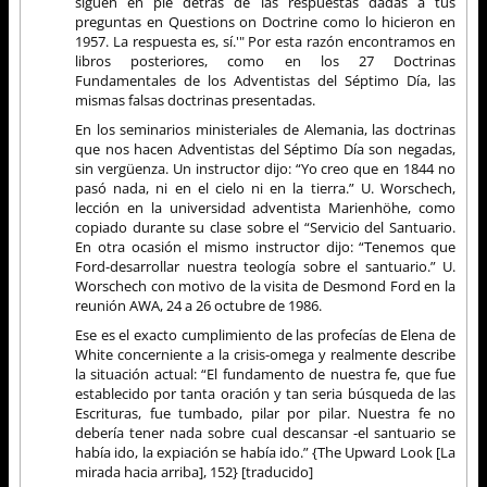
siguen en pie detrás de las respuestas dadas a tus
preguntas en Questions on Doctrine como lo hicieron en
1957. La respuesta es, sí.'" Por esta razón encontramos en
libros posteriores, como en los 27 Doctrinas
Fundamentales de los Adventistas del Séptimo Día, las
mismas falsas doctrinas presentadas.
En los seminarios ministeriales de Alemania, las doctrinas
que nos hacen Adventistas del Séptimo Día son negadas,
sin vergüenza. Un instructor dijo: “Yo creo que en 1844 no
pasó nada, ni en el cielo ni en la tierra.” U. Worschech,
lección en la universidad adventista Marienhöhe, como
copiado durante su clase sobre el “Servicio del Santuario.
En otra ocasión el mismo instructor dijo: “Tenemos que
Ford-desarrollar nuestra teología sobre el santuario.” U.
Worschech con motivo de la visita de Desmond Ford en la
reunión AWA, 24 a 26 octubre de 1986.
Ese es el exacto cumplimiento de las profecías de Elena de
White concerniente a la crisis-omega y realmente describe
la situación actual: “El fundamento de nuestra fe, que fue
establecido por tanta oración y tan seria búsqueda de las
Escrituras, fue tumbado, pilar por pilar. Nuestra fe no
debería tener nada sobre cual descansar -el santuario se
había ido, la expiación se había ido.” {The Upward Look [La
mirada hacia arriba], 152} [traducido]