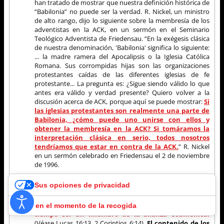
han tratado de mostrar que nuestra definición histórica de
“Babilonia” no puede ser la verdad. R. Nickel, un ministro
de alto rango, dijo lo siguiente sobre la membresía de los
adventistas en la ACK, en un sermón en el Seminario
Teológico Adventista de Friedensau. “En la exégesis clásica
de nuestra denominación, 'Babilonia' significa lo siguiente:
... la madre ramera del Apocalipsis o la Iglesia Católica
Romana. Sus corrompidas hijas son las organizaciones
protestantes caídas de las diferentes iglesias de fe
protestante... La pregunta es: ¿Sigue siendo válido lo que
antes era válido y verdad presente? Quiero volver a la
discusión acerca de ACK, porque aquí se puede mostrar:
Si
las iglesias protestantes son realmente una parte de
Babilonia, ¿cómo puede uno unirse con ellos y
obtener la membresía en la ACK? Si tomáramos la
interpretación clásica en serio, todos nosotros
tendríamos que estar en contra de la ACK.
” R. Nickel
en un sermón celebrado en Friedensau el 2 de noviembre
de 1996.
Es un hecho que (casi) todos los ministros y los líderes
Sus opciones de privacidad
están a favor de la membresía en la ACK.
Por lo tanto, la
conclusión lógica es que no podemos mantener la
interpretación histórica de “Babilonia” y al mismo
Aviso en el momento de la recogida
tiempo ser un miembro de la alianza ecuménica.
(Véase Lucas 16:13, 2 Corintios 6:14).
El contenido de los