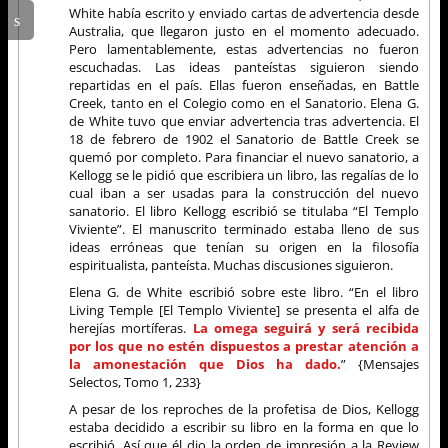
White había escrito y enviado cartas de advertencia desde
Australia, que llegaron justo en el momento adecuado.
Pero lamentablemente, estas advertencias no fueron
escuchadas. Las ideas panteístas siguieron siendo
repartidas en el país. Ellas fueron enseñadas, en Battle
Creek, tanto en el Colegio como en el Sanatorio. Elena G.
de White tuvo que enviar advertencia tras advertencia. El
18 de febrero de 1902 el Sanatorio de Battle Creek se
quemó por completo. Para financiar el nuevo sanatorio, a
Kellogg se le pidió que escribiera un libro, las regalías de lo
cual iban a ser usadas para la construcción del nuevo
sanatorio. El libro Kellogg escribió se titulaba “El Templo
Viviente”. El manuscrito terminado estaba lleno de sus
ideas erróneas que tenían su origen en la filosofía
espiritualista, panteísta. Muchas discusiones siguieron.
Elena G. de White escribió sobre este libro. “En el libro
Living Temple [El Templo Viviente] se presenta el alfa de
herejías mortíferas.
La omega seguirá y será recibida
por los que no estén dispuestos a prestar atención a
la amonestación que Dios ha dado.
” {Mensajes
Selectos, Tomo 1, 233}
A pesar de los reproches de la profetisa de Dios, Kellogg
estaba decidido a escribir su libro en la forma en que lo
escribió. Así que él dio la orden de impresión a la Review