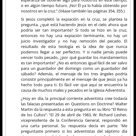
o en algún tiempo futuro. ¡No! Él ya lo había obtenido por
nosotros en la cruz.” (Véase también las páginas 354, 355.)
Si Jesús completó la expiación en la cruz, se plantea la
pregunta, ¿qué está haciendo Jesús en el cielo ahora que
podría ser tan importante? Si todo se hizo en la cruz,
entonces no hay una expiación terminante, no hay un
juicio investigador y no hay remoción del pecado. El
resultado de esta teología es la idea de que nunca
podemos llegar a ser perfectos. Y si nadie jamás puede
vencer todo pecado, ¿por qué guardar los mandamientos
es tan importante? ¿No es entonces igual fácil de ser salvo
para un guardador del domingo como un guardador del
sábado? Además, el mensaje de los tres ángeles podría
consistir principalmente en el mensaje de que Jesús ya ha
hecho todo para ti. Es fácil ver que aquí se encuentra la
causa de muchos males y pecados en la Iglesia Adventista.
¿Hoy en día, la principal corriente adventista cree todavía
las falacias presentadas en Questions on Doctrine? Walter
Martin da la respuesta a esta pregunta en su libro “El Reino
de los Cultos”: “El 29 de abril de 1983, W. Richard Lesher,
vicepresidente de la Conferencia General, respondió en
una carta personal. Su respuesta decía en parte: 'Me
preguntaste primero si los adventistas del séptimo día