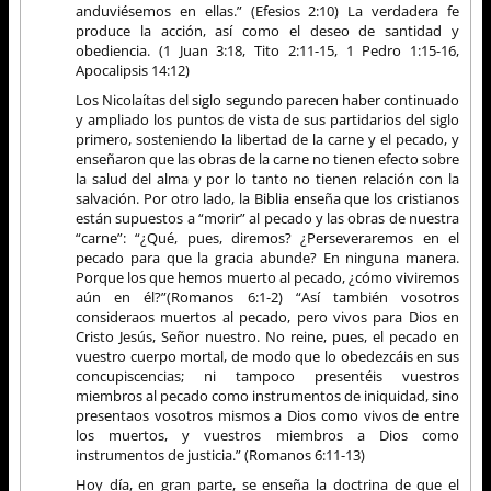
anduviésemos en ellas.” (Efesios 2:10) La verdadera fe
produce la acción, así como el deseo de santidad y
obediencia. (1 Juan 3:18, Tito 2:11-15, 1 Pedro 1:15-16,
Apocalipsis 14:12)
Los Nicolaítas del siglo segundo parecen haber continuado
y ampliado los puntos de vista de sus partidarios del siglo
primero, sosteniendo la libertad de la carne y el pecado, y
enseñaron que las obras de la carne no tienen efecto sobre
la salud del alma y por lo tanto no tienen relación con la
salvación. Por otro lado, la Biblia enseña que los cristianos
están supuestos a “morir” al pecado y las obras de nuestra
“carne”: “¿Qué, pues, diremos? ¿Perseveraremos en el
pecado para que la gracia abunde? En ninguna manera.
Porque los que hemos muerto al pecado, ¿cómo viviremos
aún en él?”(Romanos 6:1-2) “Así también vosotros
consideraos muertos al pecado, pero vivos para Dios en
Cristo Jesús, Señor nuestro. No reine, pues, el pecado en
vuestro cuerpo mortal, de modo que lo obedezcáis en sus
concupiscencias; ni tampoco presentéis vuestros
miembros al pecado como instrumentos de iniquidad, sino
presentaos vosotros mismos a Dios como vivos de entre
los muertos, y vuestros miembros a Dios como
instrumentos de justicia.” (Romanos 6:11-13)
Hoy día, en gran parte, se enseña la doctrina de que el