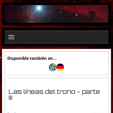
B
u
s
c
a
r
.
.
.
Disponible también en...
Las líneas del trono - parte
III