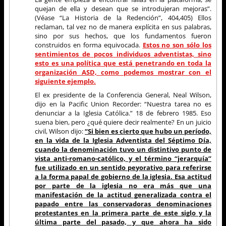
quejan de ella y desean que se introdujeran mejoras”.
(Véase “La Historia de la Redención”, 404,405) Ellos
reclaman, tal vez no de manera explícita en sus palabras,
sino por sus hechos, que los fundamentos fueron
construidos en forma equivocada.
Estos no son sólo los
sentimientos de pocos individuos adventistas, sino
esto es una política que está penetrando en toda la
organización ASD, como podemos mostrar con el
siguiente ejemplo.
El ex presidente de la Conferencia General, Neal Wilson,
dijo en la Pacific Union Recorder: “Nuestra tarea no es
denunciar a la Iglesia Católica.” 18 de febrero 1985. Eso
suena bien, pero ¿qué quiere decir realmente? En un juicio
civil, Wilson dijo:
“Si bien es cierto que hubo un período,
en la vida de la Iglesia Adventista del Séptimo Día,
cuando la denominación tuvo un distintivo punto de
vista anti-romano-católico, y el término “jerarquía”
fue utilizado en un sentido peyorativo para referirse
a la forma papal de gobierno de la iglesia. Esa actitud
por parte de la iglesia no era más que una
manifestación de la actitud generalizada contra el
papado entre las conservadoras denominaciones
protestantes en la primera parte de este siglo y la
última parte del pasado, y que ahora ha sido