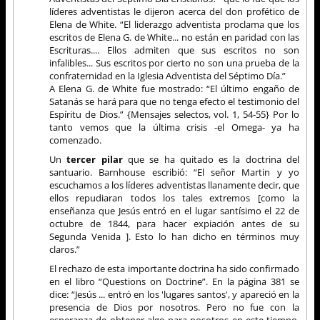
líderes adventistas le dijeron acerca del don profético de
Elena de White. “El liderazgo adventista proclama que los
escritos de Elena G. de White... no están en paridad con las
Escrituras.... Ellos admiten que sus escritos no son
infalibles... Sus escritos por cierto no son una prueba de la
confraternidad en la Iglesia Adventista del Séptimo Día.”
A Elena G. de White fue mostrado: “El último engaño de
Satanás se hará para que no tenga efecto el testimonio del
Espíritu de Dios.” {Mensajes selectos, vol. 1, 54-55} Por lo
tanto vemos que la última crisis -el Omega- ya ha
comenzado.
Un
tercer pilar
que se ha quitado es la doctrina del
santuario. Barnhouse escribió: “El señor Martin y yo
escuchamos a los líderes adventistas llanamente decir, que
ellos repudiaran todos los tales extremos [como la
enseñanza que Jesús entró en el lugar santísimo el 22 de
octubre de 1844, para hacer expiación antes de su
Segunda Venida ]. Esto lo han dicho en términos muy
claros.”
El rechazo de esta importante doctrina ha sido confirmado
en el libro “Questions on Doctrine”. En la página 381 se
dice: “Jesús ... entró en los 'lugares santos', y apareció en la
presencia de Dios por nosotros. Pero no fue con la
esperanza de obtener algo para nosotros en este tiempo,