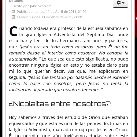
Detalles
Escrito por
John Scotram
Publicado: Lunes, 11 de Abril de 2011, 21:00
Creado: Lunes, 11 de Abril de 2011, 21:00
C
uando todavía era profesor de la escuela sabática en
la gran Iglesia Adventista del Séptimo Día, pude
escuchar y leer de los hermanos, ancianos y pastores,
que
“Jesús era en todo como nosotros, pero Él no fue
tentado desde el interior como nosotros. No conocía la
autotentación.”
Lo que sea que esto significaba, no pude
encontrar ninguna lógica en esto y no estaba claro para
mí lo que querían decir. Así que, me explicaron en
seguida,
“Jesús fue tentado por Satanás desde el exterior
como lo hace con nosotros, pero Jesús no tenía la
inclinación al pecado que nosotros tenemos.”
¿Nicolaítas entre nosotros?
Hoy sabemos a través del estudio de Orión que estaban
equivocados y que esta es una de las peores doctrinas en
la Iglesia Adventista, marcada en rojo por Jesús en Orión.
Él no permite que aún tuviésemos dudas sobre este