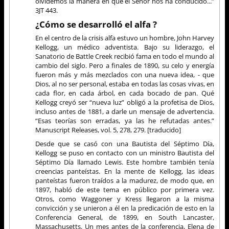
olvidemos la manera en que el Señor nos ha conducido...”
3JT 443.
¿Cómo se desarrolló el alfa ?
En el centro de la crisis alfa estuvo un hombre, John Harvey
Kellogg, un médico adventista. Bajo su liderazgo, el
Sanatorio de Battle Creek recibió fama en todo el mundo al
cambio del siglo. Pero a finales de 1890, su celo y energía
fueron más y más mezclados con una nueva idea, - que
Dios, al no ser personal, estaba en todas las cosas vivas, en
cada flor, en cada árbol, en cada bocado de pan. Qué
Kellogg creyó ser “nueva luz” obligó a la profetisa de Dios,
incluso antes de 1881, a darle un mensaje de advertencia.
“Esas teorías son erradas, ya las he refutadas antes.”
Manuscript Releases, vol. 5, 278, 279. [traducido]
Desde que se casó con una Bautista del Séptimo Día,
Kellogg se puso en contacto con un ministro Bautista del
Séptimo Día llamado Lewis. Este hombre también tenía
creencias panteístas. En la mente de Kellogg, las ideas
panteístas fueron traídos a la madurez, de modo que, en
1897, habló de este tema en público por primera vez.
Otros, como Waggoner y Kress llegaron a la misma
convicción y se unieron a él en la predicación de esto en la
Conferencia General, de 1899, en South Lancaster,
Massachusetts. Un mes antes de la conferencia, Elena de