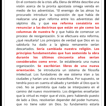
En el contexto de la crisis alfa, Elena de White describe una
visión acerca de la pronta apostasía omega venida en
medio de los adventistas. “El enemigo de las almas ha
procurado introducir la suposición de que había de
realizarse una gran reforma entre los adventistas del
séptimo día, y que
esa reforma consistiría en
renunciar a las doctrinas que están en pie como las
columnas de nuestra fe
y que había de comenzar un
proceso de reorganización. Si se efectuara esta reforma,
¿qué resultaría? Los principios de verdad que Dios en su
sabiduría ha dado a la iglesia remanente serían
descartados.
Sería cambiada nuestra religión. Los
principios fundamentales que han sostenido la obra
durante los últimos cincuenta años serían
considerados como error.
Se establecería una nueva
organización.
Se escribirían libros de una nueva
orientación.
Se introduciría un sistema de filosofía
intelectual. Los fundadores de ese sistema irían a las
ciudades y harían una obra maravillosa. Por supuesto, se
tendría poco en cuenta el sábado y también al Dios que lo
creó. No se permitiría que nada se interpusiera en el
camino del nuevo movimiento. Los dirigentes enseñarían
que la virtud es mejor que el vicio, pero habiendo puesto
de lado a Dios, resolverían depender del poder humano,
que no tiene valor sin Dios. Su fundamento estaría