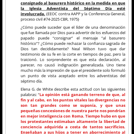
consignado al basurero histórico en la medida en que
la Iglesia Adventista del Séptimo Día esté
involucrada.
{EEOC contra AAPP y la Conferencia General,
proceso civil #74-2025 CBR, 1975}
¿Cómo puede suceder que el líder de una denominación
que fue llamada por Dios para advertir de los esfuerzos del
papado puede “consignar” el mensaje “al basurero
histórico”? ¿Cómo puede rechazar la confianza sagrada de
Dios tan decididamente? Neal Wilson tuvo que dar
testimonio de su fe en la corte en tiempos de paz, pero la
traicionó. Lo sorprendente es que esta declaración, al
parecer, no causó indignación generalizada. Uno tiene
mucho más la impresión de que el presidente solo formuló
un punto de vista aceptado entre los adventistas del
séptimo día.
Elena G. de White describe esta actitud con las siguientes
palabras: “
La opinión está ganando terreno de que, al
fin y al cabo, en los puntos vitales las divergencias no
son tan grandes como se suponía, y que unas
pequeñas concesiones de nuestra parte nos pondrían
en mejor inteligencia con Roma. Tiempo hubo en que
los protestantes estimaban altamente la libertad de
conciencia adquirida a costa de tantos sacrificios.
Enseñaban a sus hijos a tener en aborrecimiento al