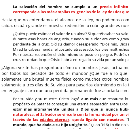
La salvación del hombre se cumple a un
precio infinito
corresponde a las más amplias exigencias de la ley de Dios q
Hasta que no entendamos el alcance de la ley, no podemos com
caída, o cuán grande es nuestra redención, o cuán grande es nuest
¿Quién puede estimar el valor de un alma? Si queréis saber su valor,
durante esas horas de angustia, cuando su sudor era como grand
pendiente de la cruz. Oíd su clamor desesperado: “Dios mío, Dio
Mirad la cabeza herida, el costado atravesado, los pies maltrechos
Por nuestra redención el cielo mismo se puso en peligro. Podréis e
cruz, recordando que Cristo habría entregado su vida por un solo 
¿Alguna vez te has preguntado cómo un hombre, Jesús, actualm
por todos los pecados de todo el mundo? ¿Qué fue a lo que É
solamente una brutal muerte física como muchos otros hombres
solamente a tres días de Su vida para pasarlos durmiendo en la
en lenguaje claro que una perdida permanente fue asociada con Su
Por su vida y su muerte, Cristo logró
aun más
que restaurar lo 
propósito de Satanás conseguir una eterna separación entre Dios 
estar
más íntimamente unidos a Dios que si nunca hubi
naturaleza, el Salvador se vinculó con la humanidad por un 
través de las
edades eternas
, queda ligado con nosotros.
“
mundo, que ha dado a su Hijo unigénito.”
(Juan 3:16) Lo dio no 