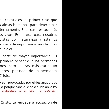
s celestiales. El primer caso que
as almas humanas para determinar
s eternamente. Este caso es además
los vivos. Es natural para nosotros
oístas por naturaleza y estamos
tro caso de importancia mucho más
l cielo!
a corte de mayor importancia. Es
 primero pensar que los hermanos
anos, pero una vez más eso es un
interesa por nada de los hermanos
Cristo:
no son provocadas por el desagrado que
ijo porque sabe que sólo si violan la ley
mente de su enemistad hacia Cristo
.
 Cristo. La verdadera acusación de