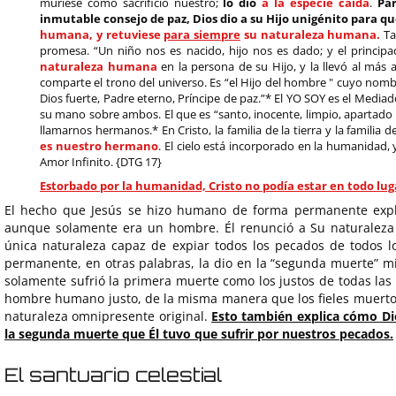
muriese como sacrificio nuestro;
lo dio
a la especie caída
.
Par
inmutable consejo de paz, Dios dio a su Hijo unigénito para qu
humana, y retuviese
para siempre
su naturaleza humana.
Ta
promesa. “Un niño nos es nacido, hijo nos es dado; y el princi
naturaleza humana
en la persona de su Hijo, y la llevó al más a
comparte el trono del universo. Es “el Hijo del hombre " cuyo nomb
Dios fuerte, Padre eterno, Príncipe de paz.”* El YO SOY es el Medi
su mano sobre ambos. El que es “santo, inocente, limpio, apartado
llamarnos hermanos.* En Cristo, la familia de la tierra y la familia de
es nuestro hermano
. El cielo está incorporado en la humanidad,
Amor Infinito. {DTG 17}
Estorbado por la humanidad, Cristo no podía estar en todo lu
El hecho que Jesús se hizo humano de forma permanente explica
aunque solamente era un hombre. Él renunció a Su naturaleza 
única naturaleza capaz de expiar todos los pecados de todos l
permanente, en otras palabras, la dio en la “segunda muerte” 
solamente sufrió la primera muerte como los justos de todas las
hombre humano justo, de la misma manera que los fieles muertos
naturaleza omnipresente original.
Esto también explica cómo Dio
la segunda muerte que Él tuvo que sufrir por nuestros pecados.
El santuario celestial