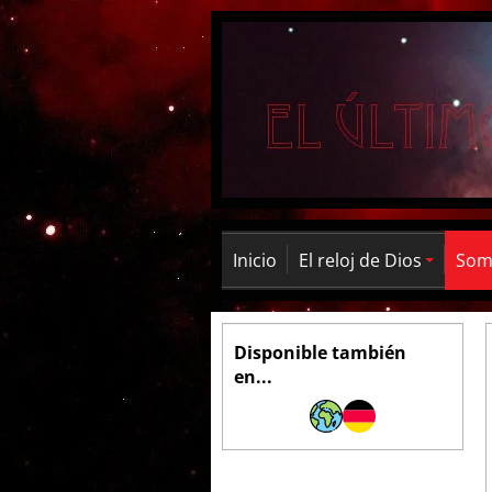
Inicio
El reloj de Dios
Somb
Disponible también
en...