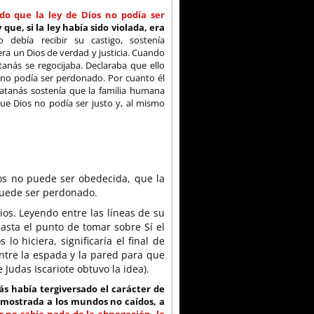
do que la ley de Dios no podía ser
que, si la ley había sido violada, era
 debía recibir su castigo, sostenía
 era un Dios de verdad y justicia. Cuando
anás se regocijaba. Declaraba que ello
 no podía ser perdonado. Por cuanto él
Satanás sostenía que la familia humana
que Dios no podía ser justo y, al mismo
ios no puede ser obedecida, que la
 puede ser perdonado.
os. Leyendo entre las líneas de su
asta el punto de tomar sobre Sí el
lo hiciera, significaría el final de
entre la espada y la pared para que
Judas Iscariote obtuvo la idea).
ás había tergiversado el carácter de
 mostrada a los mundos no caídos, a
 no sabía nada de la abnegación, la