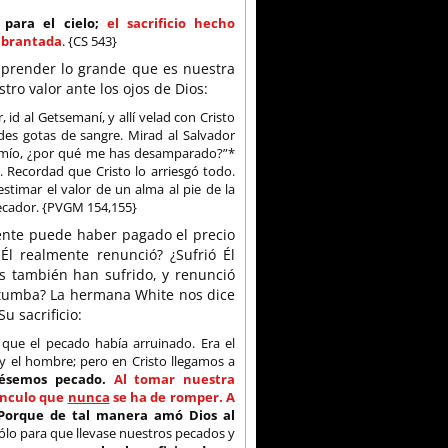
para el cielo;
el sacrificio hecho
uebrantada
. {CS 543}
prender lo grande que es nuestra
ro valor ante los ojos de Dios:
 id al Getsemaní, y allí velad con Cristo
es gotas de sangre. Mirad al Salvador
s mío, ¿por qué me has desamparado?”*
. Recordad que Cristo lo arriesgó todo.
stimar el valor de un alma al pie de la
pecador. {PVGM 154,155}
ente puede haber pagado el precio
l realmente renunció? ¿Sufrió Él
 también han sufrido, y renunció
 tumba? La hermana White nos dice
 sacrificio:
que el pecado había arruinado. Era el
y el hombre; pero en Cristo llegamos a
ésemos pecado.
Al tomar nuestra
vínculo que
nunca
se ha de romper. A
Porque de tal manera amó Dios al
sólo para que llevase nuestros pecados y