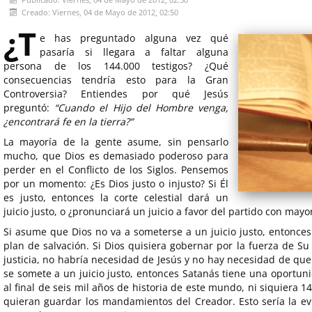
Creado: Viernes, 04 de Mayo de 2012, 02:50
¿T
e has preguntado alguna vez qué
pasaría si llegara a faltar alguna
persona de los 144.000 testigos? ¿Qué
consecuencias tendría esto para la Gran
Controversia? Entiendes por qué Jesús
preguntó:
“Cuando el Hijo del Hombre venga,
¿encontrará fe en la tierra?”
La mayoría de la gente asume, sin pensarlo
mucho, que Dios es demasiado poderoso para
perder en el Conflicto de los Siglos. Pensemos
por un momento: ¿Es Dios justo o injusto? Si Él
es justo, entonces la corte celestial dará un
juicio justo, o ¿pronunciará un juicio a favor del partido con may
Si asume que Dios no va a someterse a un juicio justo, entonces
plan de salvación. Si Dios quisiera gobernar por la fuerza de 
justicia, no habría necesidad de Jesús y no hay necesidad de que 
se somete a un juicio justo, entonces Satanás tiene una oportun
al final de seis mil años de historia de este mundo, ni siquiera
quieran guardar los mandamientos del Creador. Esto sería la ev