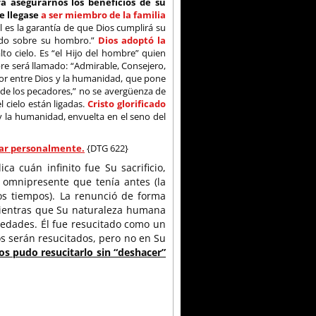
a asegurarnos los beneficios de su
e llegase
a ser miembro de la familia
l es la garantía de que Dios cumplirá su
pado sobre su hombro.”
Dios adoptó la
lto cielo. Es “el Hijo del hombre” quien
re será llamado: “Admirable, Consejero,
ador entre Dios y la humanidad, que pone
 de los pecadores,” no se avergüenza de
l cielo están ligadas.
Cristo glorificado
 y la humanidad, envuelta en el seno del
gar personalmente.
{DTG 622}
 cuán infinito fue Su sacrificio,
omnipresente que tenía antes (la
os tiempos). La renunció de forma
mientras que Su naturaleza humana
 edades. Él fue resucitado como un
 serán resucitados, pero no en Su
s pudo resucitarlo sin “deshacer”