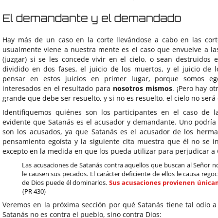
El demandante y el demandado
Hay más de un caso en la corte llevándose a cabo en las corte
usualmente viene a nuestra mente es el caso que envuelve a l
(juzgar) si se les concede vivir en el cielo, o sean destruido
dividido en dos fases, el juicio de los muertos, y el juicio de 
pensar en estos juicios en primer lugar, porque somos eg
interesados en el resultado para
nosotros mismos
. ¡Pero hay o
grande que debe ser resuelto, y si no es resuelto, el cielo no será e
Identifiquemos quiénes son los participantes en el caso de l
evidente que Satanás es el acusador y demandante. Uno podría
son los acusados, ya que Satanás es el acusador de los herm
pensamiento egoísta y la siguiente cita muestra que él no se 
excepto en la medida en que los pueda utilizar para perjudicar a 
Las acusaciones de Satanás contra aquellos que buscan al Señor 
le causen sus pecados. El carácter deficiente de ellos le causa regoc
de Dios puede él dominarlos.
Sus acusaciones provienen única
{PR 430}
Veremos en la próxima sección por qué Satanás tiene tal odio a
Satanás no es contra el pueblo, sino contra Dios: