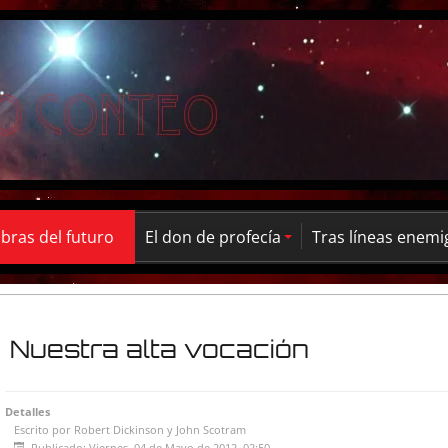
ras del futuro
El don de profecía
Tras líneas enemi
Nuestra alta vocación
Detalles
Escrito por
Robert Dickinson y John Scotram
Publicado: Viernes, 04 de Mayo de 2012, 02:50