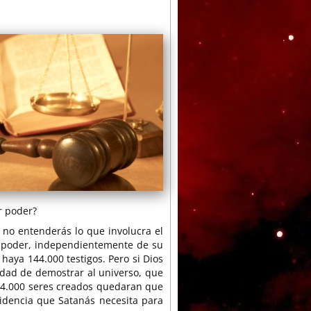
or poder?
 no entenderás lo que involucra el
Su poder, independientemente de su
haya 144.000 testigos. Pero si Dios
idad de demostrar al universo, que
 144.000 seres creados quedaran que
idencia que Satanás necesita para