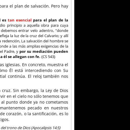
ara el plan de salvación. Pero hay
al
es
tan esencial
para el plan de la
io principio a aquella obra para cuya
fe debemos entrar velo adentro, “donde
eja la luz de la cruz del Calvario; y allí
 redención, La salvación del hombre se
sponde a las más amplias exigencias de la
del Padre, y
por su mediación pueden
a él se allegan con fe.
{CS 543}
as iglesias. En concreto, muestra el
ómo Él está intercediendo con Su
tial continúa. El reloj también nos
 cruz. Sin embargo, la Ley de Dios
vir en el cielo no sólo tenemos que
s al punto donde ya no cometamos
a mantenemos pecado en nuestros
e corazón, o la santificación, es lo
igos.
del trono de Dios (Apocalipsis 14:5)