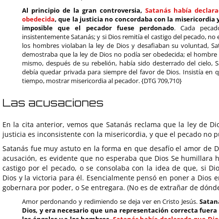
Al principio de la gran controversia,
Satanás había declara
obedecida
, que la justicia no concordaba con la misericordia y 
imposible que el pecador fuese perdonado
. Cada pecado
insistentemente Satanás; y si Dios remitía el castigo del pecado, no
los hombres violaban la ley de Dios y desafiaban su voluntad, Sat
demostraba que la ley de Dios no podía ser obedecida; el hombre
mismo, después de su rebelión, había sido desterrado del cielo, 
debía quedar privada para siempre del favor de Dios. Insistía en 
tiempo, mostrar misericordia al pecador. {DTG 709,710}
Las acusaciones
En la cita anterior, vemos que Satanás reclama que la ley de D
justicia es inconsistente con la misericordia, y que el pecado no
Satanás fue muy astuto en la forma en que desafío el amor de Di
acusación, es evidente que no esperaba que Dios Se humillara h
castigo por el pecado, o se consolaba con la idea de que, si Dios 
Dios y la victoria para él. Esencialmente pensó en poner a Dios 
gobernara por poder, o Se entregara. (No es de extrañar de dónde 
Amor perdonando y redimiendo se deja ver en Cristo Jesús.
Satan
Dios, y era necesario que una representación correcta fuera
los ángeles y a los hombres.
Satanás había declarado que Dios