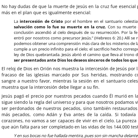
No hay dudas de que la muerte de Jesús en la cruz fue esencial p
más en el plan que es igualmente esencial:
La
intercesión de Cristo
por el hombre en el santuario celesti
salvación como lo fue su muerte en la cruz.
Con su muerte d
conclusión ascendió al cielo después de su resurrección. Por la 
entró por nosotros como precursor Jesús.” (Hebreos 6: 20.) Allí se refl
podemos obtener una comprensión más clara de los misterios de la
cumple a un precio infinito para el cielo; el sacrificio hecho corre
ley de Dios quebrantada. Jesús abrió el camino que lleva al trono 
ser presentados ante Dios los deseos sinceros de todos los que 
El reloj de Dios en Orión nos muestra la intercesión de Jesús por l
fracaso de las iglesias marcado por Sus heridas, mostrando c
sangre a nuestro favor, mientras la sesión en el santuario celes
muestra que la intercesión debe llegar a su fin.
Jesús pagó el precio por nuestros pecados cuando Él murió en la
sigue siendo la regla del universo y para que nosotros podamos vi
ser perdonados de nuestros pecados, sino también restaurado
más pecados, como Adán y Eva antes de la caída. Si todaví
corazones, no vamos a ser capaces de vivir en el cielo. La pureza d
que aún falta para ser completado en las vidas de los 144.000 test
Y en sus bocas no fue hallada mentira, pues son sin mancha delante 