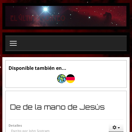
B
u
s
c
a
r
.
.
.
Disponible también en...
De de la mano de Jesús
Detalles
Escrito por
John Scotram