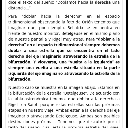
dice el texto del sueño: “Doblamos hacia la
derecha
una
distancia...”
Para “doblar hacia la derecha” en el espacio
tridimensional observando la foto de Orión tenemos que
imaginar que, por ejemplo, Bellatrix se encuentra en
frente de nuestro monitor, Betelgeuse en el mismo plano
de nuestra pantalla y Rigel muy atrás.
Para “doblar a la
derecha” en el espacio tridimensional siempre debemos
doblar a una estrella que se encuentra en el lado
derecho del eje imaginario atravesando la estrella de la
bifurcación. Y viceversa, una “vuelta a la izquierda” es
siempre una vuelta a una estrella situada en la parte
izquierda del eje imaginario atravesando la estrella de la
bifurcación.
Nuestro caso se muestra en la imagen abajo. Estamos en
la bifurcación de la estrella “Betelgeuse”. De acuerdo con
la tabla astronómica tenemos que doblar a la derecha a
Rigel o a Saiph porque estas estrellas son las próximas
etapas en nuestro viaje. Ambas están a la derecha del eje
imaginario atravesando Betelgeuse. Ambas son posibles
destinaciones próximas. Tenemos que descubrir por el
texto del sueño, cuál está la próxima estrella del viaje,