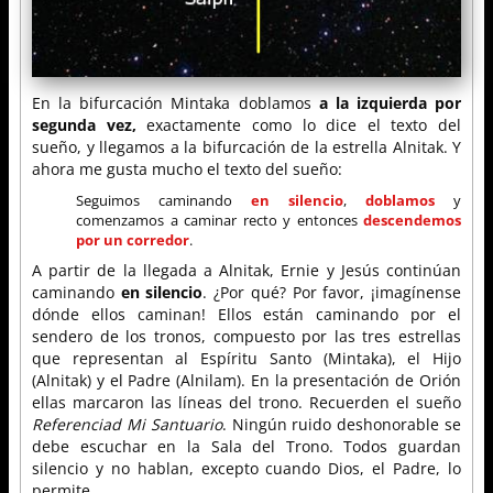
En la bifurcación Mintaka doblamos
a la izquierda por
segunda vez,
exactamente como lo dice el texto del
sueño, y llegamos a la bifurcación de la estrella Alnitak. Y
ahora me gusta mucho el texto del sueño:
Seguimos caminando
en silencio
,
doblamos
y
comenzamos a caminar recto y entonces
descendemos
por un corredor
.
A partir de la llegada a Alnitak, Ernie y Jesús continúan
caminando
en silencio
. ¿Por qué? Por favor, ¡imagínense
dónde ellos caminan! Ellos están caminando por el
sendero de los tronos, compuesto por las tres estrellas
que representan al Espíritu Santo (Mintaka), el Hijo
(Alnitak) y el Padre (Alnilam). En la presentación de Orión
ellas marcaron las líneas del trono. Recuerden el sueño
Referenciad Mi Santuario
. Ningún ruido deshonorable se
debe escuchar en la Sala del Trono. Todos guardan
silencio y no hablan, excepto cuando Dios, el Padre, lo
permite.