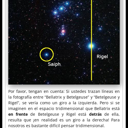
Por favor, tengan en cuenta: Si ustedes trazan líneas en
la fotografía entre “Bellatrix y Betelgeuse” y “Betelgeuse y
Rigel”, se vería como un giro a la izquierda. Pero si se
imaginen en el espacio tridimensional que Bellatrix está
en frente
de Betelgeuse y Rigel está
detrás
de ella,
resulta que ¡en realidad es un giro a la derecha! Para
nosotros es bastante difícil pensar tridimensional.