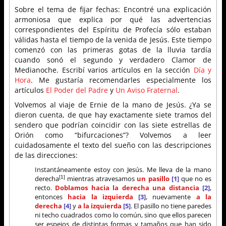
Sobre el tema de fijar fechas: Encontré una explicación
armoniosa que explica por qué las advertencias
correspondientes del Espíritu de Profecía sólo estaban
válidas hasta el tiempo de la venida de Jesús. Este tiempo
comenzó con las primeras gotas de la lluvia tardía
cuando sonó el segundo y verdadero Clamor de
Medianoche. Escribí varios artículos en la sección
Día y
Hora
. Me gustaría recomendarles especialmente los
artículos
El Poder del Padre
y
Un Aviso Fraternal
.
Volvemos al viaje de Ernie de la mano de Jesús. ¿Ya se
dieron cuenta, de que hay exactamente siete tramos del
sendero que podrían coincidir con las siete estrellas de
Orión como “bifurcaciones”? Volvemos a leer
cuidadosamente el texto del sueño con las descripciones
de las direcciones:
Instantáneamente estoy con Jesús. Me lleva de la mano
derecha
mientras atravesamos
un pasillo
[1]
que no es
[1]
recto.
Doblamos hacia la derecha una distancia
[2]
,
entonces
hacia la izquierda
[3]
, nuevamente
a la
derecha
[4]
y
a la izquierda
[5]
. El pasillo no tiene paredes
ni techo cuadrados como lo común, sino que ellos parecen
ser espejos de distintas formas y tamaños que han sido