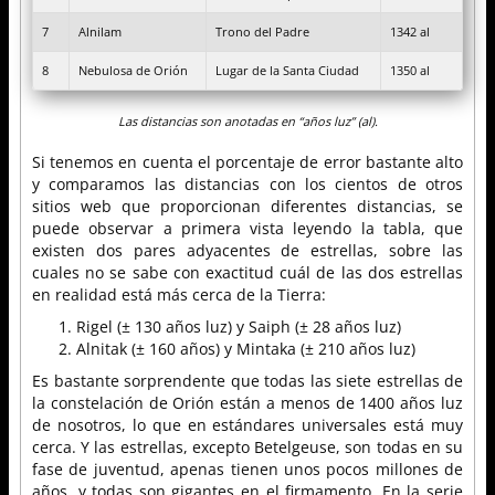
7
Alnilam
Trono del Padre
1342 al
8
Nebulosa de Orión
Lugar de la Santa Ciudad
1350 al
Las distancias son anotadas en “años luz” (al).
Si tenemos en cuenta el porcentaje de error bastante alto
y comparamos las distancias con los cientos de otros
sitios web que proporcionan diferentes distancias, se
puede observar a primera vista leyendo la tabla, que
existen dos pares adyacentes de estrellas, sobre las
cuales no se sabe con exactitud cuál de las dos estrellas
en realidad está más cerca de la Tierra:
Rigel (± 130 años luz) y Saiph (± 28 años luz)
Alnitak (± 160 años) y Mintaka (± 210 años luz)
Es bastante sorprendente que todas las siete estrellas de
la constelación de Orión están a menos de 1400 años luz
de nosotros, lo que en estándares universales está muy
cerca. Y las estrellas, excepto Betelgeuse, son todas en su
fase de juventud, apenas tienen unos pocos millones de
años, y todas son gigantes en el firmamento. En la serie