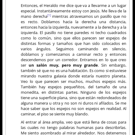
Entonces, el Heraldo me dice que va a llevarme a un lugar
especial. Instantáneamente estoy con Jesús. Me lleva de la
[1]
mano derecha
mientras atravesamos un pasillo que no
es recto. Doblamos hacia la derecha una distancia,
entonces hacia la izquierda, nuevamente a la derecha y a la
izquierda. El pasillo no tiene paredes ni techo cuadrados
como lo común, sino que ellos parecen ser espejos de
distintas formas y tamaños que han sido colocados en
varios ángulos. Seguimos caminando en silencio,
doblamos y comenzamos a caminar recto y entonces
descendemos por un corredor. Entramos en lo que creo
ser
un salón muy, pero muy grande
. Sin embargo,
también sé que no es una habitación. Es como si estuviese
mirando nuestra galaxia donde estaría nuestro planeta.
Veo lo que parecen ser muchos, muchos espejos más.
También hay espejos pequeñitos, del tamaño de una
monedita, en distintas partes. Ninguno de los espejos
tiene una superficie plana, sino que están redondeados de
alguna manera u otra y no son ni duros ni afilados. Se me
hace saber que los espejos no son espejos en realidad. Al
caminar, el piso se siente muy blando.
Al entrar al área amplia, veo que está llena de cosas para
las cuales no tengo palabras humanas para describirlas.
Me siento asombrado al mirar alrededor. Nos detenemos