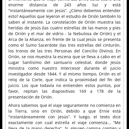
enorme distancia de 243 años luz y está
“instantáneamente con Jesús”. ¿Cómo debemos entender
esto? Aquellos que leyeron el estudio de Orión también lo
saben al instante. La constelación de Orión muestra las
heridas de Jesús (las cuatro estrellas de las manos y pies
de Orión y el mar de vidrio - la Nebulosa de Orión) y el
Arca de la Alianza, en frente de la cual Jesús se presenta
como el Sumo Sacerdote (las tres estrellas del cinturón,
los tronos de las tres Personas del Concilio Divino). En
Orión, se nos muestra la escena que se lleva a cabo en el
Lugar Santísimo del santuario celestial, donde Jesús
ministra como nuestro Intercesor durante el juicio
investigador desde 1844. Y al mismo tiempo, Orión es el
reloj de la Corte, que indica la proximidad del fin del
juicio. Los que todavía no entienden estos puntos, por
favor, repitan las diapositivas 169 a 178 de la
presentación de Orión.
Ahora sabemos que el viaje seguramente no comienza en
la Tierra, sino en Orión, debido a que Ernie está
“instantáneamente con Jesús”. Y luego, el texto dice
exactamente con cual estrella el viaje comienza... “Me
lleva de la mano derecha”. Si alguien camina contigo y