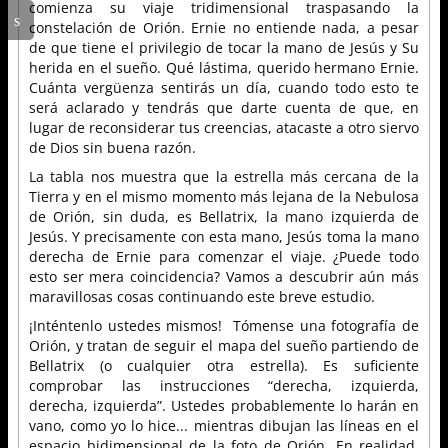
comienza su viaje tridimensional traspasando la
constelación de Orión. Ernie no entiende nada, a pesar
de que tiene el privilegio de tocar la mano de Jesús y Su
herida en el sueño. Qué lástima, querido hermano Ernie.
Cuánta vergüenza sentirás un día, cuando todo esto te
será aclarado y tendrás que darte cuenta de que, en
lugar de reconsiderar tus creencias, atacaste a otro siervo
de Dios sin buena razón.
La tabla nos muestra que la estrella más cercana de la
Tierra y en el mismo momento más lejana de la Nebulosa
de Orión, sin duda, es Bellatrix, la mano izquierda de
Jesús. Y precisamente con esta mano, Jesús toma la mano
derecha de Ernie para comenzar el viaje. ¿Puede todo
esto ser mera coincidencia? Vamos a descubrir aún más
maravillosas cosas continuando este breve estudio.
¡Inténtenlo ustedes mismos! Tómense una fotografía de
Orión, y tratan de seguir el mapa del sueño partiendo de
Bellatrix (o cualquier otra estrella). Es suficiente
comprobar las instrucciones “derecha, izquierda,
derecha, izquierda”. Ustedes probablemente lo harán en
vano, como yo lo hice... mientras dibujan las líneas en el
espacio bidimensional de la foto de Orión. En realidad,