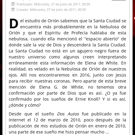
Publicado: Miércoles, 27 de Julio de 2011, 00:59
Creado: Miércoles, 27 de Julio de 2011, 00:59
D
el estudio de Orión sabemos que la Santa Ciudad se
encuentra más probablemente en la Nebulosa de
Orión y que el Espíritu de Profecía hablaba de esta
nebulosa, cuando ella mencionó el “espacio abierto” de
donde sale la voz de Dios y descenderá la Santa Ciudad.
La Santa Ciudad no está en un agujero negro fuera de
nuestro universo como algunos creen interpretando
erróneamente esta información de Elena de White. En
realidad, es velado en la Nebulosa de Orión de nuestros
ojos. Allí nos encontraremos en 2016, junto con Jesús
para recibir nuestras coronas. Pero aparte de esta breve
mención de Elena G. de White, no tenemos otra
confirmación por parte de Dios que es así. ¿O ya fue
confirmado por los sueños de Ernie Knoll? Y si es así,
¿dónde y cómo?
Desde que el sueño
Dos Autos
fue publicado en la
Internet el 12 de marzo de 2010, poco después de la
publicación de mis estudios de Orión en enero de 2010,
una parte de ese sueño me hizo pensar mucho ...