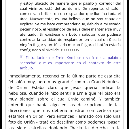
y estoy ubicado de manera que el pasillo y corredor del
cual vinimos está detrás de mí. De repente, el salón
comienza a brillar con un resplandor que ilumina toda el
área. Nuevamente, es una belleza que no soy capaz de
explicar. Se me hace comprender que, debido a mi estado
pecaminoso, el resplandor de Jesús debe mantenerse muy
atenuado. Si existiese un botón selector que pudiese
controlar la cantidad de resplandor, en el cual un 0 sería
ningún fulgor y un 10 sería mucho fulgor, el botón estaría
configurado al nivel de 0,00000005.
[1]
El traductor de Ernie Knoll se olvidó de la palabra
“derecha” que es importante en el contexto de este
artículo.
Inmediatamente, reconocí en la última parte de esta cita
“el salón muy, pero muy grande” como la Gran Nebulosa
de Orión. Estaba claro que Jesús quería indicar la
nebulosa, cuando le hizo sentir a Ernie que “el piso era
muy blando” sobre el cual Ernie caminó. Y también
entendí que había algo en las descripciones de las
direcciones que nos debería mostrar con certeza que
estamos en Orión. Pero entonces - armado con sólo una
foto de Orión - traté de descifrar cómo podemos “pasar”
las siete estrellas doblando “hacia la derecha, a la