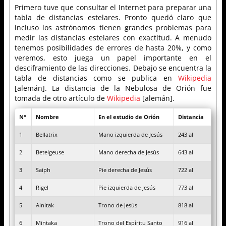
Primero tuve que consultar el Internet para preparar una
tabla de distancias estelares. Pronto quedó claro que
incluso los astrónomos tienen grandes problemas para
medir las distancias estelares con exactitud. A menudo
tenemos posibilidades de errores de hasta 20%, y como
veremos, esto juega un papel importante en el
desciframiento de las direcciones. Debajo se encuentra la
tabla de distancias como se publica en
Wikipedia
[alemán]. La distancia de la Nebulosa de Orión fue
tomada de otro artículo de
Wikipedia
[alemán].
N°
Nombre
En el estudio de Orión
Distancia
1
Bellatrix
Mano izquierda de Jesús
243 al
2
Betelgeuse
Mano derecha de Jesús
643 al
3
Saiph
Pie derecha de Jesús
722 al
4
Rigel
Pie izquierda de Jesús
773 al
5
Alnitak
Trono de Jesús
818 al
6
Mintaka
Trono del Espíritu Santo
916 al