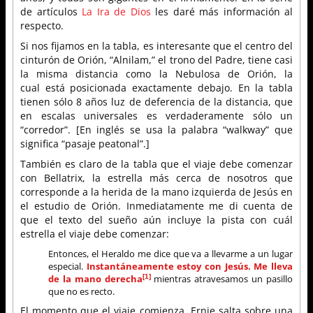
de artículos
La Ira de Dios
les daré más información al
respecto.
Si nos fijamos en la tabla, es interesante que el centro del
cinturón de Orión, “Alnilam,” el trono del Padre, tiene casi
la misma distancia como la Nebulosa de Orión, la
cual está posicionada exactamente debajo. En la tabla
tienen sólo 8 años luz de deferencia de la distancia, que
en escalas universales es verdaderamente sólo un
“corredor”. [En inglés se usa la palabra “walkway” que
significa “pasaje peatonal”.]
También es claro de la tabla que el viaje debe comenzar
con Bellatrix, la estrella más cerca de nosotros que
corresponde a la herida de la mano izquierda de Jesús en
el estudio de Orión. Inmediatamente me di cuenta de
que el texto del sueño aún incluye la pista con cuál
estrella el viaje debe comenzar:
Entonces, el Heraldo me dice que va a llevarme a un lugar
especial.
Instantáneamente estoy con Jesús. Me lleva
de la mano derecha
mientras atravesamos un pasillo
[1]
que no es recto.
El momento que el viaje comienza, Ernie salta sobre una