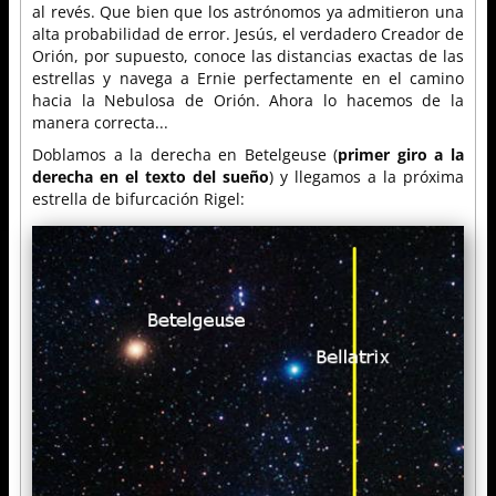
al revés. Que bien que los astrónomos ya admitieron una
alta probabilidad de error. Jesús, el verdadero Creador de
Orión, por supuesto, conoce las distancias exactas de las
estrellas y navega a Ernie perfectamente en el camino
hacia la Nebulosa de Orión. Ahora lo hacemos de la
manera correcta...
Doblamos a la derecha en Betelgeuse (
primer giro a la
derecha en el texto del sueño
) y llegamos a la próxima
estrella de bifurcación Rigel: