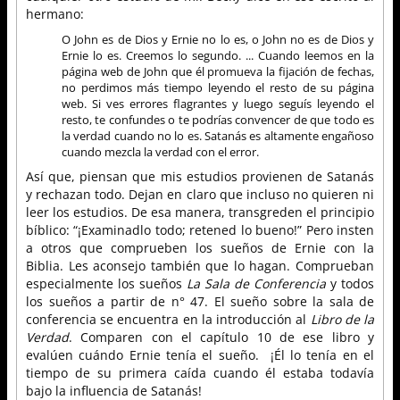
hermano:
O John es de Dios y Ernie no lo es, o John no es de Dios y
Ernie lo es. Creemos lo segundo. ... Cuando leemos en la
página web de John que él promueva la fijación de fechas,
no perdimos más tiempo leyendo el resto de su página
web. Si ves errores flagrantes y luego seguís leyendo el
resto, te confundes o te podrías convencer de que todo es
la verdad cuando no lo es. Satanás es altamente engañoso
cuando mezcla la verdad con el error.
Así que, piensan que mis estudios provienen de Satanás
y rechazan todo. Dejan en claro que incluso no quieren ni
leer los estudios. De esa manera, transgreden el principio
bíblico: “¡Examinadlo todo; retened lo bueno!” Pero insten
a otros que comprueben los sueños de Ernie con la
Biblia. Les aconsejo también que lo hagan. Comprueban
especialmente los sueños
La Sala de Conferencia
y todos
los sueños a partir de n° 47. El sueño sobre la sala de
conferencia se encuentra en la introducción al
Libro de la
Verdad
. Comparen con el capítulo 10 de ese libro y
evalúen cuándo Ernie tenía el sueño. ¡Él lo tenía en el
tiempo de su primera caída cuando él estaba todavía
bajo la influencia de Satanás!