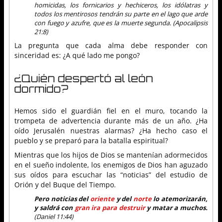
homicidas, los fornicarios y hechiceros, los idólatras y
todos los mentirosos tendrán su parte en el lago que arde
con fuego y azufre, que es la muerte segunda. (Apocalipsis
21:8)
La pregunta que cada alma debe responder con
sinceridad es: ¿A qué lado me pongo?
¿Quién despertó al león
dormido?
Hemos sido el guardián fiel en el muro, tocando la
trompeta de advertencia durante más de un año. ¿Ha
oído Jerusalén nuestras alarmas? ¿Ha hecho caso el
pueblo y se preparó para la batalla espiritual?
Mientras que los hijos de Dios se mantenían adormecidos
en el sueño indolente, los enemigos de Dios han aguzado
sus oídos para escuchar las “noticias” del estudio de
Orión y del Buque del Tiempo.
Pero noticias del
oriente
y del
norte
lo atemorizarán,
y saldrá con
gran ira para destruir
y matar a muchos.
(Daniel 11:44)