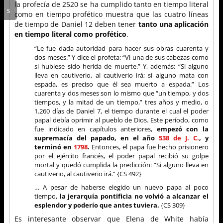
la profecía de 2520 se ha cumplido tanto en tiempo literal
como en tiempo profético muestra que las cuatro líneas
de tiempo de Daniel 12 deben tener
tanto una aplicación
en tiempo literal como profético
.
“Le fue dada autoridad para hacer sus obras cuarenta y
dos meses.” Y dice el profeta: “Vi una de sus cabezas como
si hubiese sido herida de muerte.” Y, además: “Si alguno
lleva en cautiverio, al cautiverio irá; si alguno mata con
espada, es preciso que él sea muerto a espada.” Los
cuarenta y dos meses son lo mismo que “un tiempo, y dos
tiempos, y la mitad de un tiempo,” tres años y medio, o
1.260 días de Daniel 7, el tiempo durante el cual el poder
papal debía oprimir al pueblo de Dios. Este período, como
fue indicado en capítulos anteriores,
empezó con la
supremacía del papado, en el año
538 de J. C.
, y
terminó en
1798
.
Entonces, el papa fue hecho prisionero
por el ejército francés, el poder papal recibió su golpe
mortal y quedó cumplida la predicción: “Si alguno lleva en
cautiverio, al cautiverio irá.” {CS 492}
… A pesar de haberse elegido un nuevo papa al poco
tiempo,
la jerarquía pontificia no volvió a alcanzar el
esplendor y poderío que antes tuviera.
{CS 309}
Es interesante observar que Elena de White había