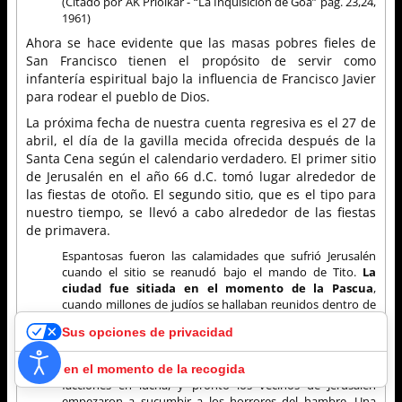
(Citado por AK Priolkar - “La Inquisición de Goa” pág. 23,24,
1961)
Ahora se hace evidente que las masas pobres fieles de
San Francisco tienen el propósito de servir como
infantería espiritual bajo la influencia de Francisco Javier
para rodear el pueblo de Dios.
La próxima fecha de nuestra cuenta regresiva es el 27 de
abril, el día de la gavilla mecida ofrecida después de la
Santa Cena según el calendario verdadero. El primer sitio
de Jerusalén en el año 66 d.C. tomó lugar alrededor de
las fiestas de otoño. El segundo sitio, que es el tipo para
nuestro tiempo, se llevó a cabo alrededor de las fiestas
de primavera.
Espantosas fueron las calamidades que sufrió Jerusalén
cuando el sitio se reanudó bajo el mando de Tito.
La
ciudad fue sitiada en el momento de la Pascua
,
cuando millones de judíos se hallaban reunidos dentro de
sus muros. Los depósitos de provisiones que, de haber
Sus opciones de privacidad
sido conservados, hubieran podido abastecer a toda la
población por varios años, habían sido destruidos a
consecuencia de la rivalidad y de las represalias de las
Aviso en el momento de la recogida
facciones en lucha, y pronto los vecinos de Jerusalén
empezaron a sucumbir a los horrores del hambre. Una