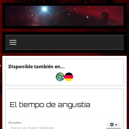
B
u
s
c
a
r
.
.
.
Disponible también en...
El tiempo de angustia
Detalles
Escrito por
Robert Dickinson