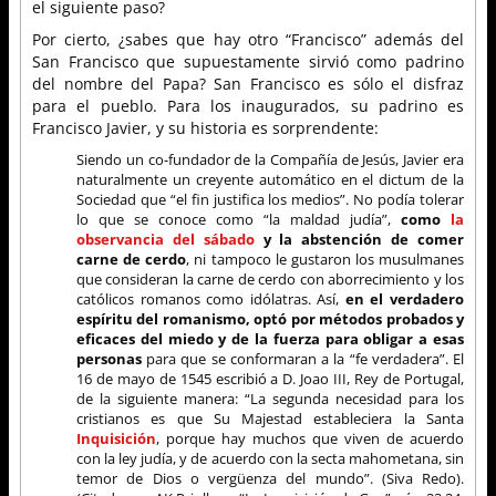
el siguiente paso?
Por cierto, ¿sabes que hay otro “Francisco” además del
San Francisco que supuestamente sirvió como padrino
del nombre del Papa? San Francisco es sólo el disfraz
para el pueblo. Para los inaugurados, su padrino es
Francisco Javier, y su historia es sorprendente:
Siendo un co-fundador de la Compañía de Jesús, Javier era
naturalmente un creyente automático en el dictum de la
Sociedad que “el fin justifica los medios”. No podía tolerar
lo que se conoce como “la maldad judía”,
como
la
observancia del sábado
y la abstención de comer
carne de cerdo
, ni tampoco le gustaron los musulmanes
que consideran la carne de cerdo con aborrecimiento y los
católicos romanos como idólatras. Así,
en el verdadero
espíritu del romanismo, optó por métodos probados y
eficaces del miedo y de la fuerza para obligar a esas
personas
para que se conformaran a la “fe verdadera”. El
16 de mayo de 1545 escribió a D. Joao III, Rey de Portugal,
de la siguiente manera: “La segunda necesidad para los
cristianos es que Su Majestad estableciera la Santa
Inquisición
, porque hay muchos que viven de acuerdo
con la ley judía, y de acuerdo con la secta mahometana, sin
temor de Dios o vergüenza del mundo”. (Siva Redo).