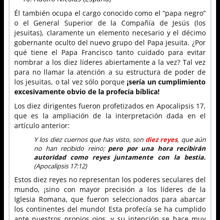
Él también ocupa el cargo conocido como el “papa negro”
o el General Superior de la Compañía de Jesús (los
jesuitas), claramente un elemento necesario y el décimo
gobernante oculto del nuevo grupo del Papa jesuita. ¿Por
qué tiene el Papa Francisco tanto cuidado para evitar
nombrar a los diez líderes abiertamente a la vez? Tal vez
para no llamar la atención a su estructura de poder de
los jesuitas, o tal vez sólo porque
¡sería un cumplimiento
excesivamente obvio de la profecía bíblica!
Los diez dirigentes fueron profetizados en Apocalipsis 17,
que es la ampliación de la interpretación dada en el
artículo anterior:
Y los diez cuernos que has visto, son
diez reyes
, que aún
no han recibido reino;
pero por una hora recibirán
autoridad como reyes juntamente con la bestia.
(Apocalipsis 17:12)
Estos diez reyes no representan los poderes seculares del
mundo, ¡sino con mayor precisión a los líderes de la
Iglesia Romana, que fueron seleccionados para abarcar
los continentes del mundo! Esta profecía se ha cumplido
ante nuestros propios ojos, y su intención se hace muy