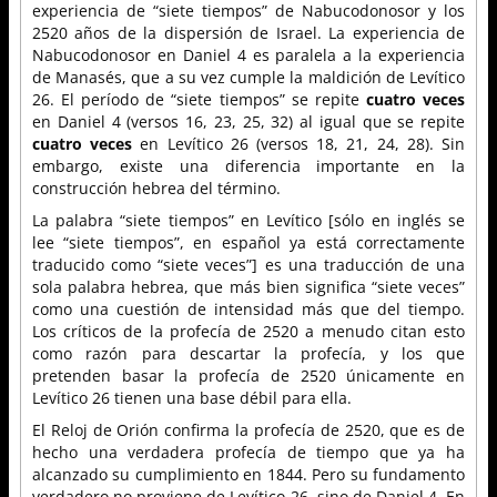
experiencia de “siete tiempos” de Nabucodonosor y los
2520 años de la dispersión de Israel. La experiencia de
Nabucodonosor en Daniel 4 es paralela a la experiencia
de Manasés, que a su vez cumple la maldición de Levítico
26. El período de “siete tiempos” se repite
cuatro veces
en Daniel 4 (versos 16, 23, 25, 32) al igual que se repite
cuatro veces
en Levítico 26 (versos 18, 21, 24, 28). Sin
embargo, existe una diferencia importante en la
construcción hebrea del término.
La palabra “siete tiempos” en Levítico [sólo en inglés se
lee “siete tiempos”, en español ya está correctamente
traducido como “siete veces”] es una traducción de una
sola palabra hebrea, que más bien significa “siete veces”
como una cuestión de intensidad más que del tiempo.
Los críticos de la profecía de 2520 a menudo citan esto
como razón para descartar la profecía, y los que
pretenden basar la profecía de 2520 únicamente en
Levítico 26 tienen una base débil para ella.
El Reloj de Orión confirma la profecía de 2520, que es de
hecho una verdadera profecía de tiempo que ya ha
alcanzado su cumplimiento en 1844. Pero su fundamento
verdadero no proviene de Levítico 26, sino de Daniel 4. En