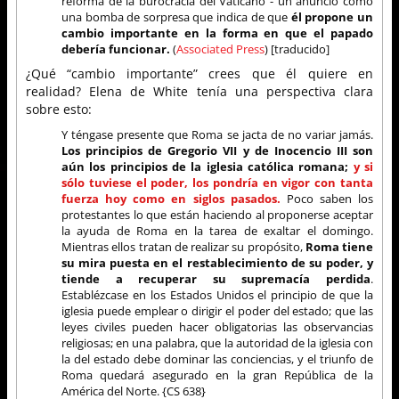
reforma de la burocracia del Vaticano - un anuncio como
una bomba de sorpresa que indica de que
él propone un
cambio importante en la forma en que el papado
debería funcionar.
(
Associated Press
) [traducido]
¿Qué “cambio importante” crees que él quiere en
realidad? Elena de White tenía una perspectiva clara
sobre esto:
Y téngase presente que Roma se jacta de no variar jamás.
Los principios de Gregorio VII y de Inocencio III son
aún los principios de la iglesia católica romana;
y si
sólo tuviese el poder, los pondría en vigor con tanta
fuerza hoy como en siglos pasados.
Poco saben los
protestantes lo que están haciendo al proponerse aceptar
la ayuda de Roma en la tarea de exaltar el domingo.
Mientras ellos tratan de realizar su propósito,
Roma tiene
su mira puesta en el restablecimiento de su poder, y
tiende a recuperar su supremacía perdida
.
Establézcase en los Estados Unidos el principio de que la
iglesia puede emplear o dirigir el poder del estado; que las
leyes civiles pueden hacer obligatorias las observancias
religiosas; en una palabra, que la autoridad de la iglesia con
la del estado debe dominar las conciencias, y el triunfo de
Roma quedará asegurado en la gran República de la
América del Norte. {CS 638}