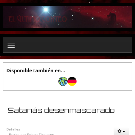
B
u
s
c
a
r
.
.
.
Disponible también en...
Satanás desenmascarado
Detalles
Escrito por
Robert Dickinson