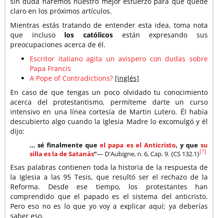
sin duda haremos nuestro mejor esfuerzo para que quede
claro en los próximos artículos.
Mientras estás tratando de entender esta idea, toma nota
que incluso
los católicos
están expresando sus
preocupaciones acerca de él.
Escritor italiano agita un avispero con dudas sobre
Papa Francis
A Pope of Contradictions?
[inglés]
En caso de que tengas un poco olvidado tu conocimiento
acerca del protestantismo, permíteme darte un curso
intensivo en una línea cortesía de Martin Lutero. Él había
descubierto algo cuando la Iglesia Madre lo excomulgó y él
dijo:
… sé finalmente que
el papa es el Anticristo
, y que
su
[1]
silla es la de Satanás
”
— D'Aubigne, n. 6, Cap. 9. {CS 132.1}
Esas palabras contienen toda la historia de la respuesta de
la Iglesia a las 95 Tesis, que resultó ser el rechazo de la
Reforma. Desde ese tiempo, los protestantes han
comprendido que el papado es el sistema del anticristo.
Pero eso no es lo que yo voy a explicar aquí; ya deberías
saber eso.