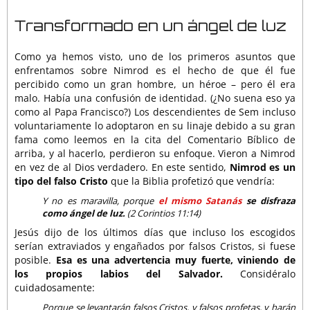
Transformado en un ángel de luz
Como ya hemos visto, uno de los primeros asuntos que
enfrentamos sobre Nimrod es el hecho de que él fue
percibido como un gran hombre, un héroe – pero él era
malo. Había una confusión de identidad. (¿No suena eso ya
como al Papa Francisco?) Los descendientes de Sem incluso
voluntariamente lo adoptaron en su linaje debido a su gran
fama como leemos en la cita del Comentario Bíblico de
arriba, y al hacerlo, perdieron su enfoque. Vieron a Nimrod
en vez de al Dios verdadero. En este sentido,
Nimrod es un
tipo del falso Cristo
que la Biblia profetizó que vendría:
Y no es maravilla, porque
el mismo Satanás
se disfraza
como ángel de luz.
(2 Corintios 11:14)
Jesús dijo de los últimos días que incluso los escogidos
serían extraviados y engañados por falsos Cristos, si fuese
posible.
Esa es una advertencia muy fuerte, viniendo de
los propios labios del Salvador.
Considéralo
cuidadosamente:
Porque se levantarán falsos Cristos, y falsos profetas, y harán