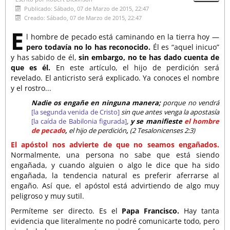
Publicado: Sábado, 07 de Marzo de 2015, 22:47
Creado: Sábado, 07 de Marzo de 2015, 22:47
E
l hombre de pecado está caminando en la tierra hoy —
pero todavía no lo has reconocido.
Él es “aquel inicuo”
y has sabido de él,
sin embargo, no te has dado cuenta de
que es él.
En este artículo, el hijo de perdición será
revelado. El anticristo será explicado. Ya conoces el nombre
y el rostro...
Nadie os engañe en ninguna manera;
porque no vendrá
[la segunda venida de Cristo]
sin que antes venga la apostasía
[la caída de Babilonia figurada]
,
y se manifieste
el hombre
de pecado
,
el hijo de perdición
,
(2 Tesalonicenses 2:3)
El apóstol nos advierte de que no seamos engañados.
Normalmente, una persona no sabe que está siendo
engañada, y cuando alguien o algo le dice que ha sido
engañada, la tendencia natural es preferir aferrarse al
engaño. Así que, el apóstol está advirtiendo de algo muy
peligroso y muy sutil.
Permíteme ser directo. Es el
Papa Francisco.
Hay tanta
evidencia que literalmente no podré comunicarte todo, pero