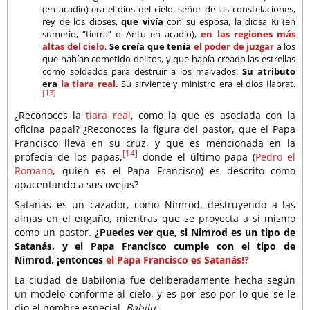
(en acadio) era el dios del cielo, señor de las constelaciones,
rey de los dioses,
que vivía
con su esposa, la diosa Ki (en
sumerio, “tierra” o Antu en acadio),
en las regiones más
altas del cielo
.
Se creía que tenía
el poder de juzgar
a los
que habían cometido delitos, y que había creado las estrellas
como soldados para destruir a los malvados.
Su atributo
era
la tiara real
. Su sirviente y ministro era el dios Ilabrat.
[13]
¿Reconoces la
tiara real
, como la que es asociada con la
oficina papal? ¿Reconoces la figura del pastor, que el Papa
Francisco lleva en su cruz, y que es mencionada en la
[14]
profecía de los papas,
donde el último papa (
Pedro el
Romano
, quien es el Papa Francisco) es descrito como
apacentando a sus ovejas?
Satanás es un cazador, como Nimrod, destruyendo a las
almas en el engaño, mientras que se proyecta a sí mismo
como un pastor.
¿Puedes ver que, si Nimrod es un tipo de
Satanás, y el Papa Francisco cumple con el tipo de
Nimrod, ¡entonces
el Papa Francisco es Satanás!?
La ciudad de Babilonia fue deliberadamente hecha según
un modelo conforme al cielo, y es por eso por lo que se le
dio el nombre especial,
Babilu: