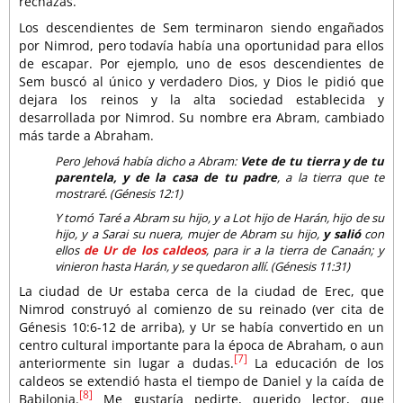
rechazas.
Los descendientes de Sem terminaron siendo engañados
por Nimrod, pero todavía había una oportunidad para ellos
de escapar. Por ejemplo, uno de esos descendientes de
Sem buscó al único y verdadero Dios, y Dios le pidió que
dejara los reinos y la alta sociedad establecida y
desarrollada por Nimrod. Su nombre era Abram, cambiado
más tarde a Abraham.
Pero Jehová había dicho a Abram:
Vete de tu tierra y de tu
parentela, y de la casa de tu padre
, a la tierra que te
mostraré. (Génesis 12:1)
Y tomó Taré a Abram su hijo, y a Lot hijo de Harán, hijo de su
hijo, y a Sarai su nuera, mujer de Abram su hijo,
y salió
con
ellos
de Ur de los caldeos
, para ir a la tierra de Canaán; y
vinieron hasta Harán, y se quedaron allí. (Génesis 11:31)
La ciudad de Ur estaba cerca de la ciudad de Erec, que
Nimrod construyó al comienzo de su reinado (ver cita de
Génesis 10:6-12 de arriba), y Ur se había convertido en un
centro cultural importante para la época de Abraham, o aun
[7]
anteriormente sin lugar a dudas.
La educación de los
caldeos se extendió hasta el tiempo de Daniel y la caída de
[8]
Babilonia.
Me gustaría pedirte, querido lector, que