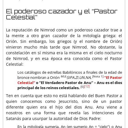
El poderoso cazador y el “Pastor
Celestial”
La reputación de Nimrod como un poderoso cazador trae a
la mente a otro gran cazador de la mitología griega: el
Orión. Sin embargo, los griegos (y el nombre de Orión)
vinieron mucho más tarde que Nimrod. No obstante, la
constelación en sí misma era la misma en el cielo nocturno
de Nimrod, y en esa época era conocida como el Pastor
Celestial:
Los catálogos de estrellas Babilónicos a finales de la edad de
MUL
[Nota 1]
bronce nombran a Orión
SIPA.ZI.UN.NA
,
“El Pastor
Celestial”
o “El Verdadero Pastor de Anu” – Anu es el dios
[12]
[5]
principal de los reinos celestiales.
Ten en cuenta que esto no está hablando del Buen Pastor a
quien conocemos como Jesucristo, sino de un pastor
diferente quien era el hijo del dios Anu. Anu viene a
nosotros en una forma que revela las intenciones de
Satanás para usurpar la autoridad de Dios Padre:
En la mitología sumeria, An (en sumerio An = “cielo”) o Anu