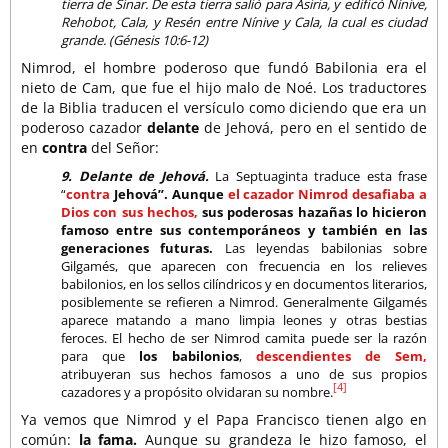
tierra de Sinar. De esta tierra salió para Asiria, y edificó Nínive,
Rehobot, Cala, y Resén entre Nínive y Cala, la cual es ciudad
grande. (Génesis 10:6-12)
Nimrod, el hombre poderoso que fundó Babilonia era el
nieto de Cam, que fue el hijo malo de Noé. Los traductores
de la Biblia traducen el versículo como diciendo que era un
poderoso cazador
delante
de Jehová, pero en el sentido de
en
contra
del Señor:
9. Delante de Jehová.
La Septuaginta traduce esta frase
“
contra
Jehová”. Aunque
el cazador Nimrod desafiaba a
Dios con sus hechos,
sus poderosas hazañas lo hicieron
famoso entre sus contemporáneos y también en las
generaciones futuras.
Las leyendas babilonias sobre
Gilgamés, que aparecen con frecuencia en los relieves
babilonios, en los sellos cilíndricos y en documentos literarios,
posiblemente se refieren a Nimrod. Generalmente Gilgamés
aparece matando a mano limpia leones y otras bestias
feroces. El hecho de ser Nimrod camita puede ser la razón
para que
los babilonios
,
descendientes de Sem,
atribuyeran sus hechos famosos a uno de sus propios
[4]
cazadores y a propósito olvidaran su nombre.
Ya vemos que Nimrod y el Papa Francisco tienen algo en
común:
la fama.
Aunque su grandeza le hizo famoso, el