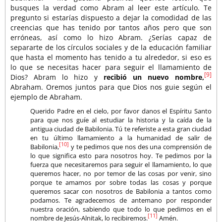
busques la verdad como Abram al leer este artículo. Te
pregunto si estarías dispuesto a dejar la comodidad de las
creencias que has tenido por tantos años pero que son
erróneas, así como lo hizo Abram. ¿Serías capaz de
separarte de los círculos sociales y de la educación familiar
que hasta el momento has tenido a tu alrededor, si eso es
lo que se necesitas hacer para seguir el llamamiento de
[9]
Dios? Abram lo hizo y
recibió un nuevo nombre,
Abraham. Oremos juntos para que Dios nos guie según el
ejemplo de Abraham.
Querido Padre en el cielo, por favor danos el Espíritu Santo
para que nos guíe al estudiar la historia y la caída de la
antigua ciudad de Babilonia. Tú te referiste a esta gran ciudad
en tu último llamamiento a la humanidad de salir de
[10]
Babilonia,
y te pedimos que nos des una comprensión de
lo que significa esto para nosotros hoy. Te pedimos por la
fuerza que necesitaremos para seguir el llamamiento, lo que
queremos hacer, no por temor de las cosas por venir, sino
porque te amamos por sobre todas las cosas y porque
queremos sacar con nosotros de Babilonia a tantos como
podamos. Te agradecemos de antemano por responder
nuestra oración, sabiendo que todo lo que pedimos en el
[11]
nombre de Jesús-Alnitak, lo recibiremos.
Amén.