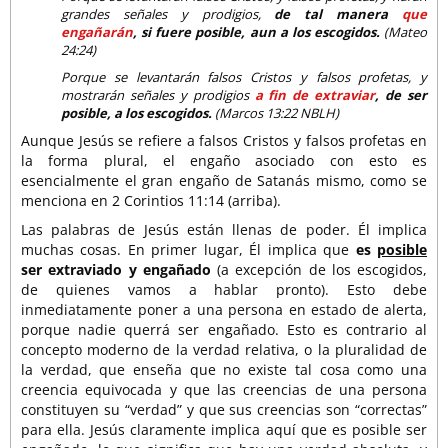
grandes señales y prodigios,
de tal manera
que
engañarán
, si fuere posible, aun a los escogidos.
(Mateo
24:24)
Porque se levantarán falsos Cristos y falsos profetas, y
mostrarán señales y prodigios
a fin de extraviar
, de ser
posible, a los escogidos.
(Marcos 13:22 NBLH)
Aunque Jesús se refiere a falsos Cristos y falsos profetas en
la forma plural, el engaño asociado con esto es
esencialmente el gran engaño de Satanás mismo, como se
menciona en 2 Corintios 11:14 (arriba).
Las palabras de Jesús están llenas de poder. Él implica
muchas cosas. En primer lugar, Él implica que
es
posible
ser extraviado y engañado
(a excepción de los escogidos,
de quienes vamos a hablar pronto). Esto debe
inmediatamente poner a una persona en estado de alerta,
porque nadie querrá ser engañado. Esto es contrario al
concepto moderno de la verdad relativa, o la pluralidad de
la verdad, que enseña que no existe tal cosa como una
creencia equivocada y que las creencias de una persona
constituyen su “verdad” y que sus creencias son “correctas”
para ella. Jesús claramente implica aquí que es posible ser