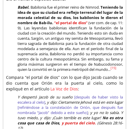
Babel.
Babilonia fue el primer reino de Nimrod.
Teniendo la
idea de que su ciudad era reflejo terrenal del lugar de la
morada celestial de su dios, los babilonios le dieron el
nombre de Bab-ilu.
“el portal de dios”
(ver com. de cap. 11:
9). Las leyendas babilonias identifican la fundación de la
ciudad con la creación del mundo. Teniendo esto sin duda en
cuenta, Sargón, un antiguo rey semita de Mesopotamia, llevó
tierra sagrada de Babilonia para la fundación de otra ciudad
modelada a semejanza de ella. Aun en el período final de la
supremacía asiria, Babilonia no perdió su importancia como
centro de la cultura mesopotámica. Sin embargo, su fama y
gloria máximas surgieron en el tiempo de Nabucodonosor,
[15]
quien la convirtió en la primera metrópoli del mundo...
Compara “el portal de dios” con lo que dijo Jacob cuando se
dio cuenta que Orión era la puerta al cielo, como lo
expliqué en el artículo
La Voz de Dios
:
Y despertó Jacob de su sueño
[después de haber visto la
escalera al cielo]
, y dijo: Ciertamente Jehová está en este lugar
[refiriéndose a la constelación de Orión, que después fue
nombrada “Jacob” debido a este sueño]
; y yo no lo sabía. Y
tuvo miedo, y dijo: ¡Cuán terrible es este lugar!
No es otra
cosa que casa de Dios,
y puerta del cielo.
(Génesis 28:16-
17)