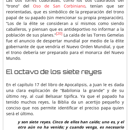
Las dos torres cuadradas, como los dos cuadrados del
“trono” del
Oso de San Corbiniano
, tenían que ser
reorientadas, que es simbólico de la preparación del trono
papal de su papado (sin mencionar su propia preparación).
“Los de la élite se consideran a sí mismos como siendo
caballeros, y piensan que es antideportivo no informar a la
[20]
población de sus planes.”
La caída de las Torres Gemelas
fue el anuncio de despertar mundial por medio de la élite
gobernante de que vendría el Nuevo Orden Mundial, y que
el trono debería ser preparado para el monarca del Nuevo
Mundo.
El octavo de los siete reyes
En el capítulo 17 del libro de Apocalipsis, a Juan le es dada
una clara explicación de “Babilonia la grande” y de su
último rey, al cual Belsasar tipifica. Ya que el papado ha
tenido muchos reyes, la Biblia da un acertijo pequeño y
conciso que nos permite identificar el preciso papa quien
será el último.
y son siete reyes. Cinco de ellos han caído; uno es, y el
otro aún no ha venido; y cuando venga, es necesario