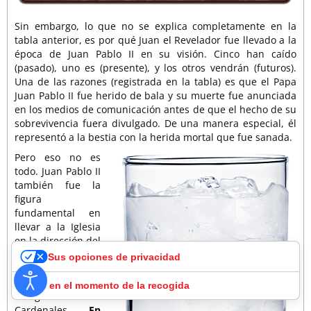
Sin embargo, lo que no se explica completamente en la
tabla anterior, es por qué Juan el Revelador fue llevado a la
época de Juan Pablo II en su visión. Cinco han caído
(pasado), uno es (presente), y los otros vendrán (futuros).
Una de las razones (registrada en la tabla) es que el Papa
Juan Pablo II fue herido de bala y su muerte fue anunciada
en los medios de comunicación antes de que el hecho de su
sobrevivencia fuera divulgado. De una manera especial, él
representó a la bestia con la herida mortal que fue sanada.
Pero eso no es
todo. Juan Pablo II
también fue la
figura
fundamental en
llevar a la Iglesia
en la dirección del
ecumenismo, y
Sus opciones de privacidad
fue él quien elevó
a Bergoglio al
Aviso en el momento de la recogida
Colegio de
Cardenales.
En