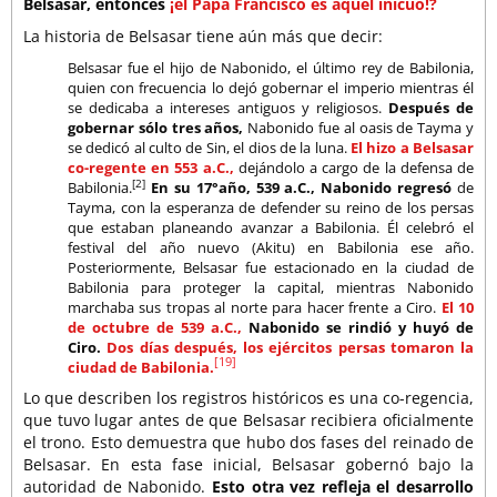
Belsasar, entonces
¡el Papa Francisco es aquel inicuo!?
La historia de Belsasar tiene aún más que decir:
Belsasar fue el hijo de Nabonido, el último rey de Babilonia,
quien con frecuencia lo dejó gobernar el imperio mientras él
se dedicaba a intereses antiguos y religiosos.
Después de
gobernar sólo tres años,
Nabonido fue al oasis de Tayma y
se dedicó al culto de Sin, el dios de la luna.
El hizo a Belsasar
co-regente en 553 a.C.,
dejándolo a cargo de la defensa de
[2]
Babilonia.
En su 17°año, 539 a.C., Nabonido regresó
de
Tayma, con la esperanza de defender su reino de los persas
que estaban planeando avanzar a Babilonia. Él celebró el
festival del año nuevo (Akitu) en Babilonia ese año.
Posteriormente, Belsasar fue estacionado en la ciudad de
Babilonia para proteger la capital, mientras Nabonido
marchaba sus tropas al norte para hacer frente a Ciro.
El 10
de octubre de 539 a.C.,
Nabonido se rindió y huyó de
Ciro.
Dos días después, los ejércitos persas tomaron la
[19]
ciudad de Babilonia.
Lo que describen los registros históricos es una co-regencia,
que tuvo lugar antes de que Belsasar recibiera oficialmente
el trono. Esto demuestra que hubo dos fases del reinado de
Belsasar. En esta fase inicial, Belsasar gobernó bajo la
autoridad de Nabonido.
Esto otra vez refleja el desarrollo