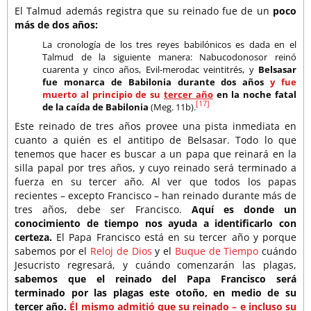
El Talmud además registra que su reinado fue de un
poco
más de dos años:
La cronología de los tres reyes babilónicos es dada en el
Talmud de la siguiente manera: Nabucodonosor reinó
cuarenta y cinco años, Evil-merodac veintitrés, y
Belsasar
fue monarca de Babilonia durante dos años
y fue
muerto al principio de su
tercer año
en la noche fatal
[17]
de la caída de Babilonia
(Meg. 11b).
Este reinado de tres años provee una pista inmediata en
cuanto a quién es el antitipo de Belsasar. Todo lo que
tenemos que hacer es buscar a un papa que reinará en la
silla papal por tres años, y cuyo reinado será terminado a
fuerza en su tercer año. Al ver que todos los papas
recientes – excepto Francisco – han reinado durante más de
tres años, debe ser Francisco.
Aquí es donde un
conocimiento de tiempo nos ayuda a identificarlo con
certeza.
El Papa Francisco está en su tercer año y porque
sabemos por el
Reloj de Dios
y el
Buque de Tiempo
cuándo
Jesucristo regresará, y cuándo comenzarán las plagas,
sabemos que el reinado del Papa Francisco será
terminado por las plagas este otoño, en medio de su
tercer año.
Él mismo admitió que su reinado – e incluso su