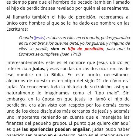
es tiempo para que el hombre de pecado (también llamado
el hijo de perdición) sea revelado por quién él es realmente.
Al llamarlo también el hijo de perdición, recordamos al
único otro hombre al que se le ha dado ese nombre en las
Escrituras:
Cuando
[Jesús]
estaba con ellos en el mundo, yo los guardaba
en tu nombre; a los que me diste, yo los guardé, y ninguno de
ellos se perdió,
sino el
hijo de perdición
, para que la
Escritura se cumpliese. (Juan 17:12)
Interesantemente, este es el nombre que Jesús utilizó en
referencia a
Judas,
y esas son las únicas dos ocurrencias de
ese nombre en la Biblia. En este punto, necesitamos
alejarnos de nuestro estereotipo del siglo 21 de cómo era
Judas. Ya conocemos toda la historia de su traición, así que
naturalmente lo imaginamos como el “tipo malo”. Sin
embargo, en la época en que Jesús lo llamó el hijo de
perdición, era aún visto con respeto por los demás como
uno de los doce discípulos más cercanos de Jesús y además
uno importante (teniendo en cuenta que el manejaba las
finanzas del pequeño grupo). El punto que quiero dar aquí
es que
las apariencias pueden engañar.
Judas pudo haber
parecido ser bueno en el exterior, pero en el interior era un