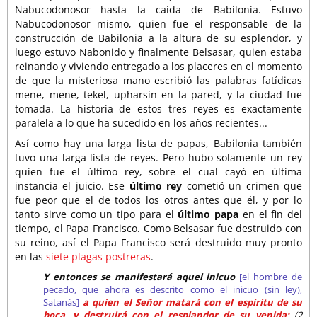
Nabucodonosor hasta la caída de Babilonia. Estuvo
Nabucodonosor mismo, quien fue el responsable de la
construcción de Babilonia a la altura de su esplendor, y
luego estuvo Nabonido y finalmente Belsasar, quien estaba
reinando y viviendo entregado a los placeres en el momento
de que la misteriosa mano escribió las palabras fatídicas
mene, mene, tekel, upharsin
en la pared, y la ciudad fue
tomada. La historia de estos tres reyes es exactamente
paralela a lo que ha sucedido en los años recientes...
Así como hay una larga lista de papas, Babilonia también
tuvo una larga lista de reyes. Pero hubo solamente un rey
quien fue el último rey, sobre el cual cayó en última
instancia el juicio. Ese
último rey
cometió un crimen que
fue peor que el de todos los otros antes que él, y por lo
tanto sirve como un tipo para el
último papa
en el fin del
tiempo, el Papa Francisco. Como Belsasar fue destruido con
su reino, así el Papa Francisco será destruido muy pronto
en las
siete plagas postreras
.
Y entonces se manifestará aquel inicuo
[el hombre de
pecado, que ahora es descrito como el inicuo (sin ley),
Satanás]
a quien el Señor matará con el espíritu de su
boca, y destruirá con el resplandor de su venida;
(2