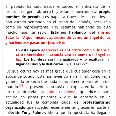
El papado ha sido desde entonces el anticristo de la
profecía en general, pero hoy estamos buscando
al propio
hombre de pecado.
Los papas a través de las edades se
han estado sentando en el trono de Satanás, pero sólo
como su representante. Hoy estamos hablando de algo
mucho más siniestro.
Estamos hablando del
mismo
Satanás, “Aquel Inicuo”, apareciendo como un ángel de luz
y haciéndose pasar por Jesucristo.
En esta época
aparecerá el anticristo como si fuera el
Cristo verdadero... Satanás vestido como un ángel de
luz.
Los hombres serán engañados y lo exaltarán al
[2]
lugar de Dios, y lo deificarán...
{EUD 143.2}
¡Lo que ocurre hoy es más grave que cualquier cosa en la
época de Lutero! Estamos viviendo en el final. Como regla
general, la profecía fue dada especialmente para el fin del
[3]
mundo.
La presente apostasía se explica en la serie de
artículos titulada
¡Ha Caído Babilonia!
, que dice – para
decirlo en pocas palabras – que la apostasía en la
actualidad fue la completa caída del
protestantismo
organizado
que sucedió recientemente, gracias en parte al
fallecido
Tony Palmer.
Ahora que la apostasía ha llegado,