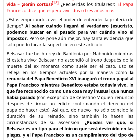
[18]
vida – ¡serán cortos!
¿Recuerdas los titulares?:
El Papa
Francisco dice que espera vivir dos o tres años más
¿Estás empezando a ver el poder de entender la profecía de
tiempo?
Al saber cuándo llegará el verdadero Jesucristo,
podemos buscar en el pasado para ver cuándo vino el
impostor.
Pero se pone aún mejor, hay tanta evidencia que
sólo puedo tocar la superficie en este artículo.
Belsasar fue hecho rey de Babilonia por Nabonido mientras
él estaba vivo; Belsasar no ascendió al trono después de la
muerte del ex monarca como suele ser el caso. Eso se
refleja en los tiempos actuales por la manera cómo
la
renuncia del Papa Benedicto XVI inauguró el trono papal al
Papa Francisco mientras Benedicto estaba todavía vivo, lo
que fue reconocido como una cosa muy inusual que nunca
había pasado
(con excepción de Celestino V quien renunció
después de firmar un edicto confirmando el derecho del
papa de hacer esto). Así que, de nuevo, no sólo coincide la
duración de su reinado, sino también lo hacen las
circunstancias de su ascensión.
¿Puedes ver que, si
Belsasar es un tipo para el Inicuo que será destruido en las
plagas, y el Papa Francisco es un cumplimiento del tipo de