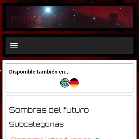
B
u
s
c
a
r
.
.
.
Disponible también en...
Sombras del futuro
Subcategorías