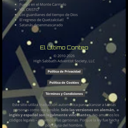
Fuego en el Monte Carmelo
YO, CRISTO
Los guardianes del tiempo de Dios
El regreso de Quetzalcóatl
Satanás desenmascarado
El Último Conteo
© 2010-
2026
High Sabbath Adventist Society, LLC
Política de Privacidad
Política de Cookies
Términos y Condiciones
Este sitio utiliza traducción automática para alcanzar a tantas
personas como sea posible.
Solo las versiones en alemán,
inglés y español son legalmente vinculantes.
No amamos los
códigos legales – amamos a las personas. Porque la ley fue hecha
por causa del hombre.