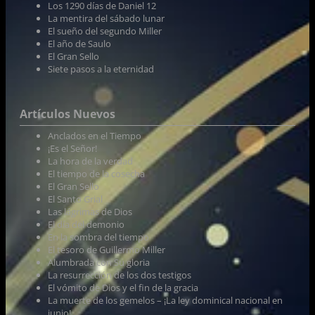
Los 1290 días de Daniel 12
La mentira del sábado lunar
El sueño del segundo Miller
El año de Saulo
El Gran Sello
Siete pasos a la eternidad
Artículos Nuevos
Anclados en el Tiempo
¡Es el Señor!
La hora de la verdad
El tiempo de la cosecha
El Gran Sello
El Santo Grial
Las lágrimas de Dios
El día del demonio
En la sombra del tiempo
El tesoro de Guillermo Miller
Alumbrada con Su gloria
La resurrección de los dos testigos
El vómito de Dios y el fin de la gracia
La muerte de los gemelos – ¡La ley dominical nacional en
junio!