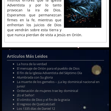
mismos errores que la Iglesia
Adventista y por lo tanto
provocan la ira de Dios.
Esperamos que permanezcan
firmes en la fe, mientras que
enfrentan los juicios de Dios
que vendrán sobre esta tierra y
que nunca pierdan de vista a Jesús en Orión.
Artículos Más Leidos
La hora de la verdad
El mensaje de Orión para el pueblo de Dios
El fin de la Iglesia Adventista del Séptimo Día
Alumbrada con Su gloria
La muerte de los gemelos – ¡La ley dominical nacional en
junio!
Ordenación de mujeres trae ley dominical
¡Es el Señor!
El vómito de Dios y el fin de la gracia
El regreso de Quetzalcóatl
Los 1335 días de Daniel 12