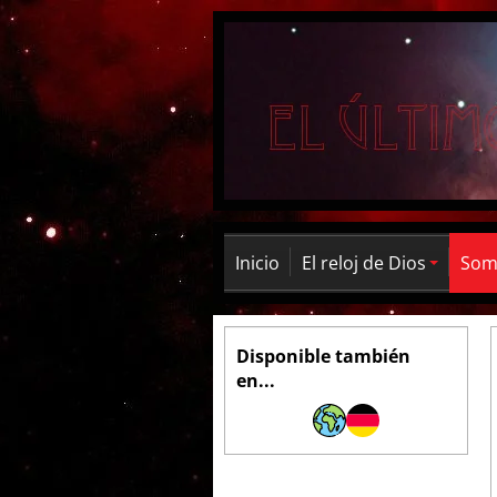
Inicio
El reloj de Dios
Somb
Disponible también
en...