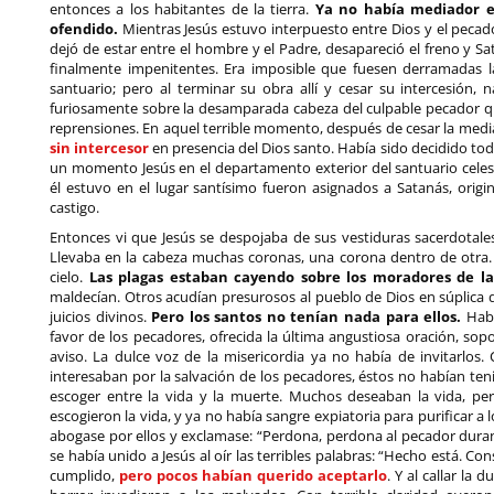
entonces a los habitantes de la tierra.
Ya no había mediador e
ofendido.
Mientras Jesús estuvo interpuesto entre Dios y el pecad
dejó de estar entre el hombre y el Padre, desapareció el freno y 
finalmente impenitentes. Era imposible que fuesen derramadas la
santuario; pero al terminar su obra allí y cesar su intercesión, 
furiosamente sobre la desamparada cabeza del culpable pecador que
reprensiones. En aquel terrible momento, después de cesar la mediaci
sin intercesor
en presencia del Dios santo. Había sido decidido t
un momento Jesús en el departamento exterior del santuario celest
él estuvo en el lugar santísimo fueron asignados a Satanás, origi
castigo.
Entonces vi que Jesús se despojaba de sus vestiduras sacerdotales
Llevaba en la cabeza muchas coronas, una corona dentro de otra. 
cielo.
Las plagas estaban cayendo sobre los moradores de la 
maldecían. Otros acudían presurosos al pueblo de Dios en súplica 
juicios divinos.
Pero los santos no tenían nada para ellos.
Habí
favor de los pecadores, ofrecida la última angustiosa oración, sop
aviso. La dulce voz de la misericordia ya no había de invitarlos.
interesaban por la salvación de los pecadores, éstos no habían teni
escoger entre la vida y la muerte. Muchos deseaban la vida, pe
escogieron la vida, y ya no había sangre expiatoria para purificar a
abogase por ellos y exclamase: “Perdona, perdona al pecador duran
se había unido a Jesús al oír las terribles palabras: “Hecho está. C
cumplido,
pero pocos habían querido aceptarlo
. Y al callar la 