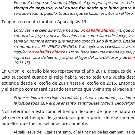
En aquel tiempo se levantará Miguel, el gran príncipe que está de
tiempo de angustia, cual nunca fue desde que hubo gente h
será libertado tu pueblo, todos los que se hallen escritos en el libro. 
Tengan en cuenta también Apocalipsis 19:
Entonces vi el cielo abierto; y he aquí un
caballo blanco
, y el que 
con justicia juzga y pelea. Sus ojos eran como llama de fuego, y
tenía un nombre escrito que ninguno conocía sino él mismo. Estaba 
su nombre es: EL VERBO DE DIOS. Y los ejércitos celestiales, vestid
seguían
en caballos blancos
. De su boca sale una espada aguda, par
regirá con vara de hierro; y él pisa el lagar del vino del furor y de
la 
19:11-15)
En Orión, el caballo blanco representa el año 2014, después del 
Esto sucederá cuando el reloj habrá hecho toda una vuelta des
extiende desde el otoño de 2014 hasta el otoño de 2015. Entonces
y el tiempo comenzará cuando tenemos que vivir ante el Padre sin
El que es injusto, sea injusto todavía; y el que es inmundo, sea inmu
la justicia todavía; y el que es santo, santifíquese todavía. (Apocalipsi
Nos referimos a esto como el tiempo después de que se habrá ce
(el cierre del tiempo de gracia), ya que a partir de ese mome
aquellos que fueron sellados previamente.
Al salir Jesús del lugar santísimo, oí el tintineo de las campanilla