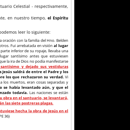
uario Celestial - respectivamente,
ente, en nuestro tiempo,
el Espíritu
 podemos leer lo siguiente:
a oración con la familia del Hno. Belden
otros. Fui arrebatada en visión
al lugar
 parte inferior de su ropaje, llevaba una
 lugar santísimo antes que estuviesen
 que la ira de Dios no podía manifestarse
santísimo y dejado sus vestiduras
Jesús saldrá de entre el Padre y los
bre los que rechazaron su verdad.
Vi
r a los muertos, eran cosas separadas y
o se había levantado aún, y que el
nzado todavía.
Las naciones se están
obra en el santuario, se levantará,
n las siete postreras plagas.
tuviese hecha la obra de Jesús en el
PE 36}