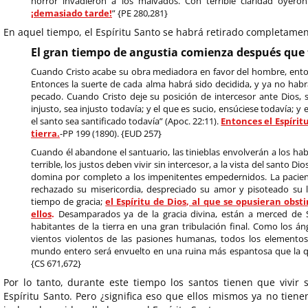
horror invadieron a los malvados. Con terrible claridad oyeron
¡demasiado tarde!
” {PE 280,281}
En aquel tiempo, el Espíritu Santo se habrá retirado completament
El gran tiempo de angustia comienza después que 
Cuando Cristo acabe su obra mediadora en favor del hombre, ento
Entonces la suerte de cada alma habrá sido decidida, y ya no habr
pecado. Cuando Cristo deje su posición de intercesor ante Dios,
injusto, sea injusto todavía; y el que es sucio, ensúciese todavía; y e
el santo sea santificado todavía” (Apoc. 22:11).
Entonces el Espírit
tierra.
-PP 199 (1890). {EUD 257}
Cuando él abandone el santuario, las tinieblas envolverán a los hab
terrible, los justos deben vivir sin intercesor, a la vista del santo D
domina por completo a los impenitentes empedernidos. La pacien
rechazado su misericordia, despreciado su amor y pisoteado su l
tiempo de gracia;
el Espíritu de Dios, al que se opusieran ob
ellos
.
Desamparados ya de la gracia divina, están a merced de S
habitantes de la tierra en una gran tribulación final. Como los á
vientos violentos de las pasiones humanas, todos los elemento
mundo entero será envuelto en una ruina más espantosa que la q
{CS 671,672}
Por lo tanto, durante este tiempo los santos tienen que vivi
Espíritu Santo. Pero ¿significa eso que ellos mismos ya no tiene