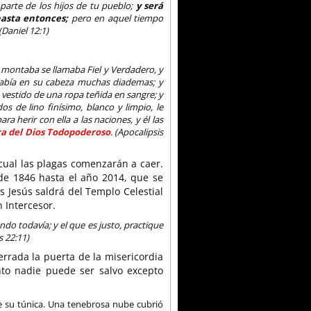
 parte de los hijos de tu pueblo;
y será
asta entonces;
pero en aquel tiempo
(Daniel 12:1)
lo montaba se llamaba Fiel y Verdadero, y
 había en su cabeza muchas diademas; y
vestido de una ropa teñida en sangre; y
os de lino finísimo, blanco y limpio, le
a herir con ella a las naciones, y él las
ira del Dios Todopoderoso
. (Apocalipsis
cual las plagas comenzarán a caer.
de 1846 hasta el año 2014, que se
 Jesús saldrá del Templo Celestial
 Intercesor.
ndo todavía; y el que es justo, practique
s 22:11)
rrada la puerta de la misericordia
nto nadie puede ser salvo excepto
s de su túnica. Una tenebrosa nube cubrió