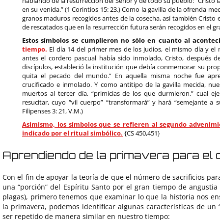
hablando de la resurrección del Señor y de todo su pueblo: “Cristo la
en su venida.” (1 Corintios 15: 23.) Como la gavilla de la ofrenda mec
granos maduros recogidos antes de la cosecha, así también Cristo e
de rescatados que en la resurrección futura serán recogidos en el gr
Estos símbolos se cumplieron no sólo en cuanto al aconte
tiempo.
El día 14 del primer mes de los judíos, el mismo día y e
antes el cordero pascual había sido inmolado, Cristo, después 
discípulos, estableció la institución que debía conmemorar su pr
quita el pecado del mundo.” En aquella misma noche fue apr
crucificado e inmolado. Y como antitipo de la gavilla mecida, nue
muertos al tercer día, “primicias de los que durmieron,” cual e
resucitar, cuyo “vil cuerpo” “transformará” y hará “semejante a su
Filipenses 3: 21, V.M.)
Asimismo, los símbolos que se refieren al segundo advenim
indicado por el ritual simbólico.
{CS 450,451}
Aprendiendo de la primavera para el 
Con el fin de apoyar la teoría de que el número de sacrificios par
una “porción” del Espíritu Santo por el gran tiempo de angustia
plagas), primero tenemos que examinar lo que la historia nos ens
la primavera, podemos identificar algunas características de u
ser repetido de manera similar en nuestro tiempo: