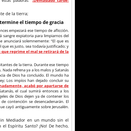
 estas palabras: “
¡Demasiado tarde!
e de la tierra;
termine el tiempo de gracia
nces empezará ese tiempo de aflicción.
á sangre expiatoria para limpiarnos del
 se anunciará solemnemente: “El que es
l que es justo, sea todavía justificado; y
u que reprime el mal se retirará de la
itantes de la tierra. Durante ese tiempo
ios. Nada refrena ya a los malos y Satanás
cia de Dios ha concluido. El mundo ha
ey; Los impíos han dejado concluir su
stinadamente, acabó por apartarse de
atanás, el cual sumirá entonces a los
ngeles de Dios dejen ya de contener los
s de contención se desencadenarán. El
ue cayó antiguamente sobre Jerusalén.
r sin Mediador en un mundo sin el
n el Espíritu Santo? ¡No! De hecho,