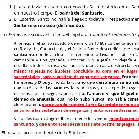
Jesús todavía no había comenzado Su ministerio en el Sant
en nuestro tiempo,
Él saldrá del Santuario.
El Espíritu Santo no había llegado todavía - respectivam
Santo será retirado (del mundo).
En
Primeros Escritos
al inicio del capítulo titulado
El Sellamiento
,
Al principiar el santo sábado 5 de enero de 1849, nos dedicamos a l
en Rocky Hill, Connecticut, y el Espíritu Santo descendió sobre nos
santísimo
, donde vi a Jesús intercediendo todavía por Israel. En la
campanilla y una granada. Entonces vi que Jesús no dejaría el
decididos todos los casos, ya para salvación, ya para destrucción, y
mientras Jesús no hubiese concluido su obra en el lugar 
sacerdotales, para revestirse de ropaje de venganza.
Entonces 
hombres, y Dios ya no callará, sino que derramará su ira so
que la cólera de las naciones, la ira de Dios y el tiempo de juzga
distintas, que se seguían, una a otra.
También vi que Miguel n
tiempo de angustia, cual no lo hubo nunca, no había come
airando ahora,
pero cuando nuestro Sumo Sacerdote termine su 
se pondrá las vestiduras de venganza, y entonces se derramará
Vi que los cuatro ángeles iban a retener los vientos
mientras no es
santuario, y que entonces caerían las siete postreras plagas.
{
El pasaje correspondiente de la Biblia es: