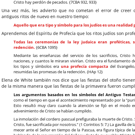
Cristo hay perdón de pecados. {7CBA 932, 933}
Una vez más, les advierto que no cometan el error de creer 
antiguos ritos de nuevo en nuestro tiempo:
Aquello que era tipo y símbolo para los judíos es una realidad 
Aprendemos del Espíritu de Profecía que los ritos judíos son profe
Todas las ceremonias de la ley judaica eran proféticas, 
redención.
{6CBA 1095}
Mediante las enseñanzas del servicio de los sacrificios, Cristo
naciones, y cuantos le miraran vivirían. Cristo era el fundamento 
los tipos y símbolos era
una profecía compacta
del Evangelio
resumidas las promesas de la redención. {HAp 12}
Elena de White también nos dice que las fiestas del otoño tien
de la misma manera que las fiestas de la primavera fueron cumpl
Los argumentos basados en los símbolos del Antiguo Tes
como el tiempo en que el acontecimiento representado por la “purifi
Esto resultó muy claro cuando la atención se fijó en el modo en
advenimiento de Cristo se habían cumplido.
La inmolación del cordero pascual prefiguraba la muerte de Cristo.
Cristo, fue sacrificada por nosotros.” (1 Corintios 5: 7.) La gavilla de
mecer ante el Señor en tiempo de la Pascua, era figura típica de la