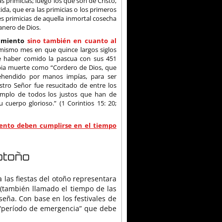
s primicias; luego los que son de Cristo,
ida, que era las primicias o los primeros
s primicias de aquella inmortal cosecha
anero de Dios.
cimiento
sino también en cuanto al
l mismo mes en que quince largos siglos
de haber comido la pascua con sus 451
opia muerte como “Cordero de Dios, que
ehendido por manos impías, para ser
stro Señor fue resucitado de entre los
jemplo de todos los justos que han de
 cuerpo glorioso.” (1 Corintios 15: 20;
iento deben cumplirse en el tiempo
otoño
a las fiestas del otoño representara
 (también llamado el tiempo de las
eña. Con base en los festivales de
n “período de emergencia” que debe