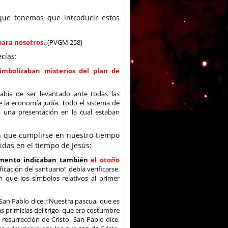
que tenemos que introducir estos
para nosotros.
{PVGM 258}
cías:
simbolizaban misterios del plan de
 había de ser levantado ante todas las
de la economía judía. Todo el sistema de
, una presentación en la cual estaban
en que cumplirse en nuestro tiempo
idas en el tiempo de Jesús:
tamento indicaban también
el otoño
cación del santuario” debía verificarse.
 que los símbolos relativos al primer
 San Pablo dice: “Nuestra pascua, que es
 las primicias del trigo, que era costumbre
 resurrección de Cristo. San Pablo dice,