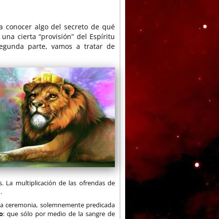
 a conocer algo del secreto de qué
 una cierta “provisión” del Espíritu
segunda parte, vamos a tratar de
. La multiplicación de las ofrendas de
.
da ceremonia, solemnemente predicada
o
: que sólo por medio de la sangre de