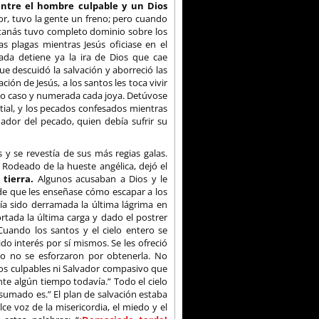
ntre el hombre culpable y un Dios
or, tuvo la gente un freno; pero cuando
Satanás tuvo completo dominio sobre los
s plagas mientras Jesús oficiase en el
nada detiene ya la ira de Dios que cae
 descuidó la salvación y aborreció las
ón de Jesús, a los santos les toca vivir
odo caso y numerada cada joya. Detúvose
ial, y los pecados confesados mientras
nador del pecado, quien debía sufrir su
 y se revestía de sus más regias galas.
Rodeado de la hueste angélica, dejó el
tierra.
Algunos acusaban a Dios y le
de que les enseñase cómo escapar a los
a sido derramada la última lágrima en
ortada la última carga y dado el postrer
 Cuando los santos y el cielo entero se
do interés por sí mismos. Se les ofreció
ro no se esforzaron por obtenerla. No
 los culpables ni Salvador compasivo que
te algún tiempo todavía.” Todo el cielo
onsumado es.” El plan de salvación estaba
dulce voz de la misericordia, el miedo y el