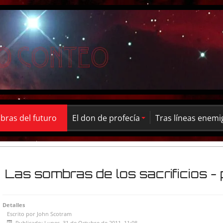
ras del futuro
El don de profecía
Tras líneas enemi
Las sombras de los sacrificios - p
Detalles
Escrito por
John Scotram
Publicado: Lunes, 31 de Octubre de 2011, 11:08