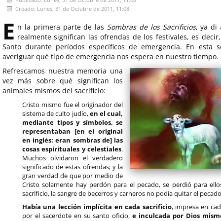
Creado: Lunes, 31 de Octubre de 2011, 11:08
E
n la primera parte de las
Sombras de los Sacrificios
, ya di
realmente significan las ofrendas de los festivales, es decir,
Santo durante períodos específicos de emergencia. En esta 
averiguar qué tipo de emergencia nos espera en nuestro tiempo.
Refrescamos nuestra memoria una
vez más sobre qué significan los
animales mismos del sacrificio:
Cristo mismo fue el originador del
sistema de culto judío,
en el cual,
mediante tipos y símbolos, se
representaban [en el original
en inglés: eran sombras de] las
cosas espirituales y celestiales
.
Muchos olvidaron el verdadero
significado de estas ofrendas; y la
gran verdad de que por medio de
Cristo solamente hay perdón para el pecado, se perdió para ellos
sacrificio, la sangre de becerros y carneros no podía quitar el pecado
Había una lección implícita en cada sacrificio
, impresa en ca
por el sacerdote en su santo oficio,
e inculcada por Dios mism