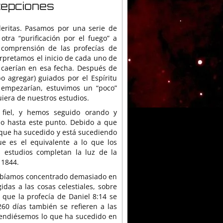
cepciones
leritas. Pasamos por una serie de
ra “purificación por el fuego” a
 comprensión de las profecías de
erpretamos el inicio de cada uno de
 caerían en esa fecha. Después de
o agregar) guiados por el Espíritu
 empezarían, estuvimos un “poco”
iera de nuestros estudios.
fiel, y hemos seguido orando y
do hasta este punto. Debido a que
que ha sucedido y está sucediendo
ue es el equivalente a lo que los
s estudios completan la luz de la
 1844.
abíamos concentrado demasiado en
das a las cosas celestiales, sobre
l que la profecía de Daniel 8:14 se
1260 días también se refieren a las
ntendiésemos lo que ha sucedido en