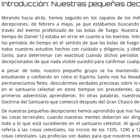
Introducción: Nuestras pequeñas de
Mirando hacia atrás, hemos seguido en los zapatos de los mil
decepciones, de febrero a mayo, ya que estábamos buscando ot
través del evento profetizado de las bolas de fuego. Nuestra
tiempo de Daniel 12 estaba en error en cuanto a los eventos. Int
los períodos de tiempo en el sentido de que las bolas de fuego
todos nuestros estudios hechos con cuidado y diligencia, y (deb
Santo, para determinar con exactitud cuándo dichos períodos
decepcionados de que nada visible sucedió para confirmar cualqu
A pesar de todo, nuestro pequeño grupo se ha mantenido 
estudiando y confiando en cómo el Espíritu Santo nos ha lleva
permanecíamos fieles, descubrimos verdades preciosas sobre lo 
en el santuario celestial en estos tiempos sin precedentes, q
primeros adventistas aprendieron. En otras palabras, nuestro
Doctrina del Santuario que comenzó después del Gran Chasco de
De nuestras pequeñas decepciones hemos aprendido que nos h
las cosas terrenales, cuando nuestras mentes deberían ser dirigi
todo a lo que está sucediendo en el santuario celestial. Al igua
refería a las cosas celestiales, los inicios de los 1335, 1290 y 
cosas celestiales. Las profecías son dadas para que nosotros e