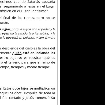
decirnos cuando Satanás causaría
l seguimiento a Jesús en el Lugar
ambién en el Lugar Santísimo?
l final de los reinos, pero no se
harán.
 siglos
, porque suyos son el poder y la
 reyes
; da la sabiduría a los sabios, y la
e lo que está en tinieblas, y con él mora
 desciende del cielo es la obra del
plemente
quién
está anunciando las
estro objetivo es mostrar qué es
ró el terreno para que el reino de
tiempo, tiempos y medio tiempo”.
os. Estos doce hijos se multiplicaron
 aquellos doce. Después de toda la
el fue cortado y Jesús comenzó Su