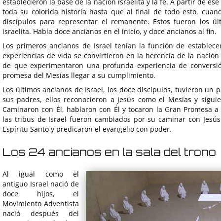
establecieron la base de la nación israelita y la fe. A partir de es
toda su colorida historia hasta que al final de todo esto, cuan
discípulos para representar el remanente. Estos fueron los ú
israelita. Había doce ancianos en el inicio, y doce ancianos al fin.
Los primeros ancianos de Israel tenían la función de establecer 
experiencias de vida se convirtieron en la herencia de la nación
de que experimentaron una profunda experiencia de conversión
promesa del Mesías llegar a su cumplimiento.
Los últimos ancianos de Israel, los doce discípulos, tuvieron un p
sus padres, ellos reconocieron a Jesús como el Mesías y sigui
Caminaron con Él, hablaron con Él y tocaron la Gran Promesa a I
las tribus de Israel fueron cambiados por su caminar con Jesús
Espíritu Santo y predicaron el evangelio con poder.
Los 24 ancianos en la sala del trono
Al igual como el
antiguo Israel nació de
doce hijos, el
Movimiento Adventista
nació después del