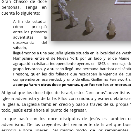
Gran Chasco de doce
personas. Tenga en
cuenta lo siguiente:
A fin de estudiar
cómo principió
entre los primeros
adventistas la
observancia del
sábado,
lleguémonos a una pequeña iglesia situada en la localidad de Wash
Hampshire, entre el de Nueva York por un lado y el de Maine p
agrupación cristiana independiente oyeron, en 1843, el mensaje de
grupo fervoroso, y a su seno llegó una hermana bautista del sépti
Preston), quien les dio folletos que recalcaban la vigencia del
comprendieron esa verdad, y uno de ellos, Guillermo Farnsworth,
acompañaron otras doce personas, que fueron los primeros ad
Al igual que los doce hijos de Israel, estos “ancianos” adventist
iglesia adventista y de la fe. Ellos con cuidado y esmero elabor
la iglesia. La iglesia también creció y pasó a través de su propia “
todo, Jesús está ahora al punto de regresar.
Lo que pasó con los doce discípulos de Jesús es también un
adventismo. De los creyentes del remanente de Israel que bus
escogió a doce líderes. Del mismo modo, de los remanentes 