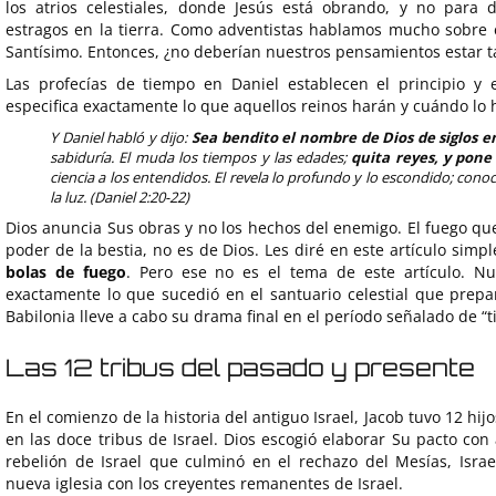
los atrios celestiales, donde Jesús está obrando, y no para 
estragos en la tierra. Como adventistas hablamos mucho sobre e
Santísimo. Entonces, ¿no deberían nuestros pensamientos estar t
Las profecías de tiempo en Daniel establecen el principio y e
especifica exactamente lo que aquellos reinos harán y cuándo lo 
Y Daniel habló y dijo:
Sea bendito el nombre de Dios de siglos en
sabiduría. El muda los tiempos y las edades;
quita reyes, y pone
ciencia a los entendidos. El revela lo profundo y lo escondido; conoc
la luz. (Daniel 2:20-22)
Dios anuncia Sus obras y no los hechos del enemigo. El fuego que
poder de la bestia, no es de Dios. Les diré en este artículo sim
bolas de fuego
. Pero ese no es el tema de este artículo. Nu
exactamente lo que sucedió en el santuario celestial que prepa
Babilonia lleve a cabo su drama final en el período señalado de “
Las 12 tribus del pasado y presente
En el comienzo de la historia del antiguo Israel, Jacob tuvo 12 hij
en las doce tribus de Israel. Dios escogió elaborar Su pacto con
rebelión de Israel que culminó en el rechazo del Mesías, Isra
nueva iglesia con los creyentes remanentes de Israel.