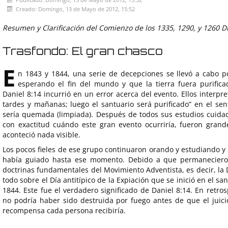
Creado: Domingo, 13 de Mayo de 2012, 15:52
Resumen y Clarificación del Comienzo de los 1335, 1290, y 1260 D
Trasfondo: El gran chasco
E
n 1843 y 1844, una serie de decepciones se llevó a cabo p
esperando el fin del mundo y que la tierra fuera purific
Daniel 8:14 incurrió en un error acerca del evento. Ellos interpre
tardes y mañanas; luego el santuario será purificado” en el sent
sería quemada (limpiada). Después de todos sus estudios cuidad
con exactitud cuándo este gran evento ocurriría, fueron gra
aconteció nada visible.
Los pocos fieles de ese grupo continuaron orando y estudiando y
había guiado hasta ese momento. Debido a que permanecieron
doctrinas fundamentales del Movimiento Adventista, es decir, la 
todo sobre el Día antitípico de la Expiación que se inició en el sa
1844. Este fue el verdadero significado de Daniel 8:14. En retros
no podría haber sido destruida por fuego antes de que el juici
recompensa cada persona recibiría.