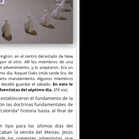
ington, en el centro del estado de New
or el otro. Allí los miembros de una
l advenimiento, y lo aceptaron. Era un
mo día, Raquel Oaks (más tarde Sra. de
 cuarto mandamiento. Algunos miembros
 decidió guardar el sábado.
En esto le
ventistas del séptimo día.
{PE xix}
as establecieron el fundamento de la
aron las doctrinas fundamentales de
colorida” historia hasta, al final de
 tipo para los últimos días del
caban la venida del Mesías, Jesús
de los creyentes adventistas que