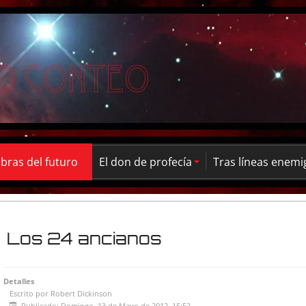
ras del futuro
El don de profecía
Tras líneas enemi
Los 24 ancianos
Detalles
Escrito por
Robert Dickinson
Publicado: Domingo, 13 de Mayo de 2012, 15:52