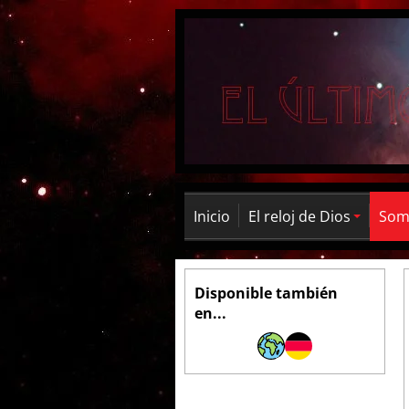
Inicio
El reloj de Dios
Somb
Disponible también
en...