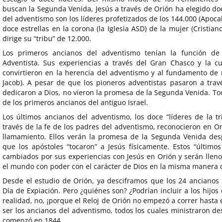
buscan la Segunda Venida, Jesús a través de Orión ha elegido doc
del adventismo son los líderes profetizados de los 144.000 (Apocali
doce estrellas en la corona (la Iglesia ASD) de la mujer (Cristia
dirige su “tribu” de 12.000.
Los primeros ancianos del adventismo tenían la función de 
Adventista. Sus experiencias a través del Gran Chasco y la c
convirtieron en la herencia del adventismo y al fundamento de 
Jacob). A pesar de que los pioneros adventistas pasaron a trav
dedicaron a Dios, no vieron la promesa de la Segunda Venida. Tod
de los primeros ancianos del antiguo Israel.
Los últimos ancianos del adventismo, los doce “líderes de la tr
través de la fe de los padres del adventismo, reconocieron en Or
llamamiento. Ellos verán la promesa de la Segunda Venida desp
que los apóstoles “tocaron” a Jesús físicamente. Estos “último
cambiados por sus experiencias con Jesús en Orión y serán lleno
el mundo con poder con el carácter de Dios en la misma manera c
Desde el estudio de Orión, ya desciframos que los 24 ancianos 
Día de Expiación. Pero ¿quiénes son? ¿Podrían incluir a los hijos 
realidad, no, ¡porque el Reloj de Orión no empezó a correr hasta
ser los ancianos del adventismo, todos los cuales ministraron de
comenzó en 1844.