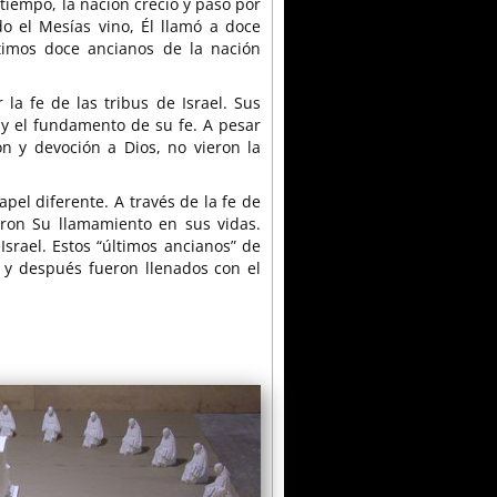
e tiempo, la nación creció y pasó por
do el Mesías vino, Él llamó a doce
ltimos doce ancianos de la nación
la fe de las tribus de Israel. Sus
 y el fundamento de su fe. A pesar
 y devoción a Dios, no vieron la
apel diferente. A través de la fe de
eron Su llamamiento en sus vidas.
srael. Estos “últimos ancianos” de
 y después fueron llenados con el