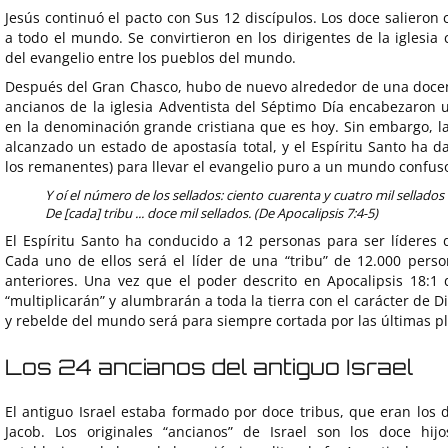
Jesús continuó el pacto con Sus 12 discípulos. Los doce salieron
a todo el mundo. Se convirtieron en los dirigentes de la iglesia 
del evangelio entre los pueblos del mundo.
Después del Gran Chasco, hubo de nuevo alrededor de una docena
ancianos de la iglesia Adventista del Séptimo Día encabezaron 
en la denominación grande cristiana que es hoy. Sin embargo, la 
alcanzado un estado de apostasía total, y el Espíritu Santo ha d
los remanentes) para llevar el evangelio puro a un mundo confuso
Y oí el número de los sellados: ciento cuarenta y cuatro mil sellados d
De [cada] tribu ... doce mil sellados. (De Apocalipsis 7:4-5)
El Espíritu Santo ha conducido a 12 personas para ser líderes d
Cada uno de ellos será el líder de una “tribu” de 12.000 perso
anteriores. Una vez que el poder descrito en Apocalipsis 18:1 
“multiplicarán” y alumbrarán a toda la tierra con el carácter de 
y rebelde del mundo será para siempre cortada por las últimas pl
Los 24 ancianos del antiguo Israel
El antiguo Israel estaba formado por doce tribus, que eran los 
Jacob. Los originales “ancianos” de Israel son los doce hij