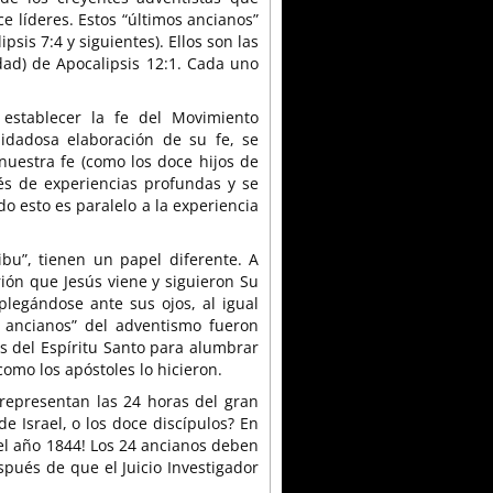
e líderes. Estos “últimos ancianos”
psis 7:4 y siguientes). Ellos son las
ndad) de Apocalipsis 12:1. Cada uno
establecer la fe del Movimiento
uidadosa elaboración de su fe, se
nuestra fe (como los doce hijos de
és de experiencias profundas y se
o esto es paralelo a la experiencia
ibu”, tienen un papel diferente. A
ión que Jesús viene y siguieron Su
legándose ante sus ojos, al igual
s ancianos” del adventismo fueron
s del Espíritu Santo para alumbrar
omo los apóstoles lo hicieron.
representan las 24 horas del gran
de Israel, o los doce discípulos? En
 el año 1844! Los 24 ancianos deben
spués de que el Juicio Investigador