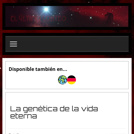
B
u
s
c
a
r
.
.
.
Disponible también en...
La genética de la vida
eterna