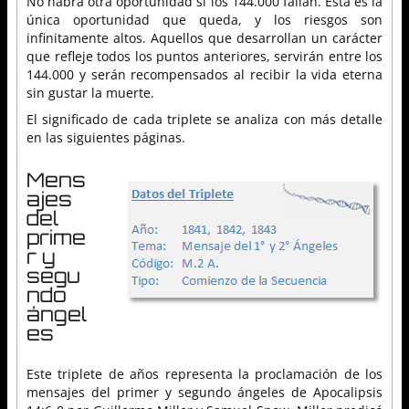
No habrá otra oportunidad si los 144.000 fallan. Esta es la
única oportunidad que queda, y los riesgos son
infinitamente altos. Aquellos que desarrollan un carácter
que refleje todos los puntos anteriores, servirán entre los
144.000 y serán recompensados al recibir la vida eterna
sin gustar la muerte.
El significado de cada triplete se analiza con más detalle
en las siguientes páginas.
Mens
ajes
del
prime
r y
segu
ndo
ángel
es
Este triplete de años representa la proclamación de los
mensajes del primer y segundo ángeles de Apocalipsis