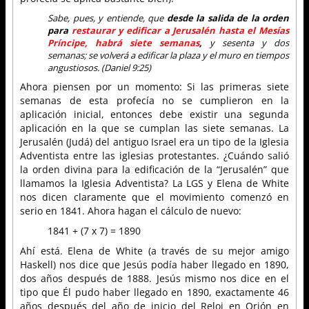
Sabe, pues, y entiende, que
desde la salida de la orden
para
restaurar y edificar a Jerusalén hasta el Mesías
Príncipe, habrá siete semanas
,
y sesenta y dos
semanas; se volverá a edificar la plaza y el muro en tiempos
angustiosos. (Daniel 9:25)
Ahora piensen por un momento: Si las primeras siete
semanas de esta profecía no se cumplieron en la
aplicación inicial, entonces debe existir una segunda
aplicación en la que se cumplan las siete semanas. La
Jerusalén (Judá) del antiguo Israel era un tipo de la Iglesia
Adventista entre las iglesias protestantes. ¿Cuándo salió
la orden divina para la edificación de la “Jerusalén” que
llamamos la Iglesia Adventista? La LGS y Elena de White
nos dicen claramente que el movimiento comenzó en
serio en 1841. Ahora hagan el cálculo de nuevo:
1841 + (7 x 7) = 1890
Ahí está. Elena de White (a través de su mejor amigo
Haskell) nos dice que Jesús podía haber llegado en 1890,
dos años después de 1888. Jesús mismo nos dice en el
tipo que Él pudo haber llegado en 1890, exactamente 46
años después del año de inicio del Reloj en Orión en