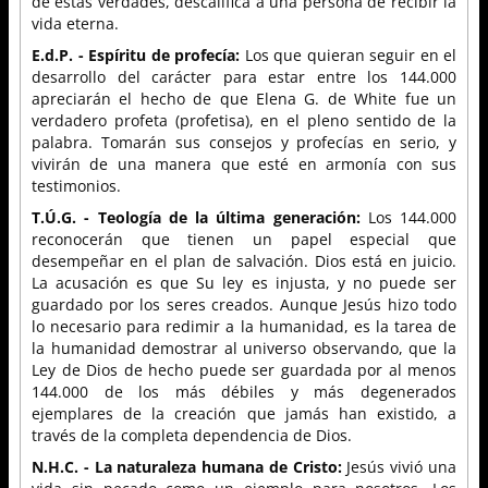
de estas verdades, descalifica a una persona de recibir la
vida eterna.
E.d.P. - Espíritu de profecía:
Los que quieran seguir en el
desarrollo del carácter para estar entre los 144.000
apreciarán el hecho de que Elena G. de White fue un
verdadero profeta (profetisa), en el pleno sentido de la
palabra. Tomarán sus consejos y profecías en serio, y
vivirán de una manera que esté en armonía con sus
testimonios.
T.Ú.G. - Teología de la última generación:
Los 144.000
reconocerán que tienen un papel especial que
desempeñar en el plan de salvación. Dios está en juicio.
La acusación es que Su ley es injusta, y no puede ser
guardado por los seres creados. Aunque Jesús hizo todo
lo necesario para redimir a la humanidad, es la tarea de
la humanidad demostrar al universo observando, que la
Ley de Dios de hecho puede ser guardada por al menos
144.000 de los más débiles y más degenerados
ejemplares de la creación que jamás han existido, a
través de la completa dependencia de Dios.
N.H.C. - La naturaleza humana de Cristo:
Jesús vivió una