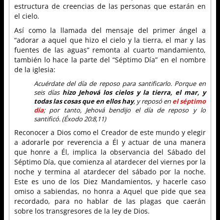
estructura de creencias de las personas que estarán en
el cielo.
Así como la llamada del mensaje del primer ángel a
“adorar a aquel que hizo el cielo y la tierra, el mar y las
fuentes de las aguas” remonta al cuarto mandamiento,
también lo hace la parte del “Séptimo Día” en el nombre
de la iglesia:
Acuérdate del día de reposo para santificarlo. Porque en
seis días
hizo Jehová los cielos y la tierra, el mar, y
todas las cosas que en ellos hay
, y reposó en
el séptimo
día
; por tanto, Jehová bendijo el día de reposo y lo
santificó. (Éxodo 20:8,11)
Reconocer a Dios como el Creador de este mundo y elegir
a adorarle por reverencia a Él y actuar de una manera
que honre a Él, implica la observancia del Sábado del
Séptimo Día, que comienza al atardecer del viernes por la
noche y termina al atardecer del sábado por la noche.
Este es uno de los Diez Mandamientos, y hacerle caso
omiso a sabiendas, no honra a Aquel que pide que sea
recordado, para no hablar de las plagas que caerán
sobre los transgresores de la ley de Dios.