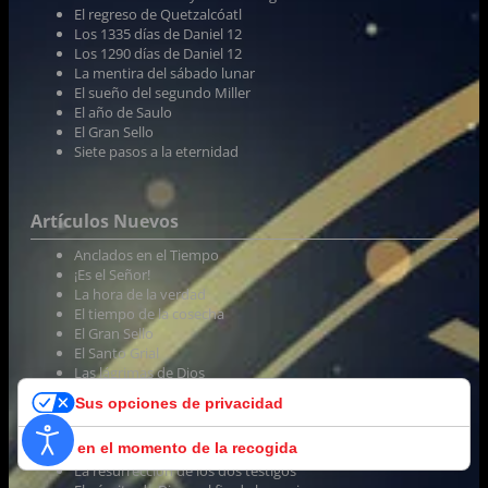
El regreso de Quetzalcóatl
Los 1335 días de Daniel 12
Los 1290 días de Daniel 12
La mentira del sábado lunar
El sueño del segundo Miller
El año de Saulo
El Gran Sello
Siete pasos a la eternidad
Artículos Nuevos
Anclados en el Tiempo
¡Es el Señor!
La hora de la verdad
El tiempo de la cosecha
El Gran Sello
El Santo Grial
Las lágrimas de Dios
El día del demonio
Sus opciones de privacidad
En la sombra del tiempo
El tesoro de Guillermo Miller
Aviso en el momento de la recogida
Alumbrada con Su gloria
La resurrección de los dos testigos