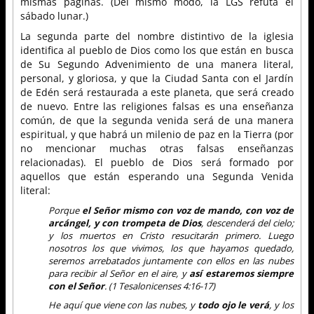
mismas páginas. (Del mismo modo, la LGS refuta el
sábado lunar.)
La segunda parte del nombre distintivo de la iglesia
identifica al pueblo de Dios como los que están en busca
de Su Segundo Advenimiento de una manera literal,
personal, y gloriosa, y que la Ciudad Santa con el Jardín
de Edén será restaurada a este planeta, que será creado
de nuevo. Entre las religiones falsas es una enseñanza
común, de que la segunda venida será de una manera
espiritual, y que habrá un milenio de paz en la Tierra (por
no mencionar muchas otras falsas enseñanzas
relacionadas). El pueblo de Dios será formado por
aquellos que están esperando una Segunda Venida
literal:
Porque
el Señor mismo
con voz de mando, con voz de
arcángel, y con trompeta de Dios
, descenderá del cielo;
y los muertos en Cristo resucitarán primero. Luego
nosotros los que vivimos, los que hayamos quedado,
seremos arrebatados juntamente con ellos en las nubes
para recibir al Señor en el aire, y
así estaremos siempre
con el Señor
. (1 Tesalonicenses 4:16-17)
He aquí que viene con las nubes, y
todo ojo le verá
, y los