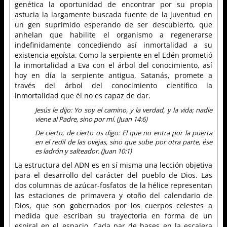
genética la oportunidad de encontrar por su propia
astucia la largamente buscada fuente de la juventud en
un gen suprimido esperando de ser descubierto, que
anhelan que habilite el organismo a regenerarse
indefinidamente concediendo así inmortalidad a su
existencia egoísta. Como la serpiente en el Edén prometió
la inmortalidad a Eva con el árbol del conocimiento, así
hoy en día la serpiente antigua, Satanás, promete a
través del árbol del conocimiento científico la
inmortalidad que él no es capaz de dar.
Jesús le dijo: Yo soy el camino, y la verdad, y la vida; nadie
viene al Padre, sino por mí. (Juan 14:6)
De cierto, de cierto os digo: El que no entra por la puerta
en el redil de las ovejas, sino que sube por otra parte, ése
es ladrón y salteador. (Juan 10:1)
La estructura del ADN es en sí misma una lección objetiva
para el desarrollo del carácter del pueblo de Dios. Las
dos columnas de azúcar-fosfatos de la hélice representan
las estaciones de primavera y otoño del calendario de
Dios, que son gobernados por los cuerpos celestes a
medida que escriban su trayectoria en forma de un
espiral en el espacio. Cada par de bases en la escalera