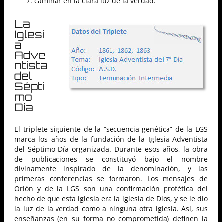
caminar en la clara luz de la verdad.
La
Iglesi
a
Adve
ntista
del
Sépti
mo
Día
El triplete siguiente de la “secuencia genética” de la LGS
marca los años de la fundación de la Iglesia Adventista
del Séptimo Día organizada. Durante esos años, la obra
de publicaciones se constituyó bajo el nombre
divinamente inspirado de la denominación, y las
primeras conferencias se formaron. Los mensajes de
Orión y de la LGS son una confirmación profética del
hecho de que esta iglesia era la iglesia de Dios, y se le dio
la luz de la verdad como a ninguna otra iglesia. Así, sus
enseñanzas (en su forma no comprometida) definen la