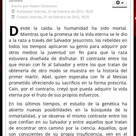
Detalles
Escrito por
Robert Dickinson
Publicado: Viernes, 01 de Febrero de 2013, 18:25
Creado: Viernes, 01 de Febrero de 2013, 18:25
D
esde la caída, la humanidad ha sido mortal.
Mientras que la promesa de la vida eterna se le dio
a la raza a través del Salvador Jesucristo, los rebeldes en
todos los tiempos aplicaron su genio para adquirir por
otros medios la juventud sin fin para que la raza
estuviera diseñada de disfrutar. El contraste entre los
que miran con fe al Salvador y entre los que tratan de
obtenerla de otro modo se muestra en la historia del
primer mártir, Abel, quien esperaba con fe al Mesías
prometido ofreciendo su sacrificio en la forma prescrita.
Caín, por el contrario, creyó que pueda adquirir la vida
eterna por el fruto de sus propios esfuerzos.
En los últimos tiempos, el estudio de la genética ha
abierto nuevas posibilidades en la búsqueda de la
inmortalidad, y se observa el mismo contraste entre los
que confían en su Salvador y entre aquellos que tratan
de encontrar otro camino por la ciencia. Aquellos, que
son conscientes de su propia insuficiencia, ven en el