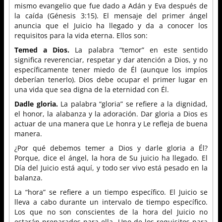
mismo evangelio que fue dado a Adán y Eva después de
la caída (Génesis 3:15). El mensaje del primer ángel
anuncia que el Juicio ha llegado y da a conocer los
requisitos para la vida eterna. Ellos son:
Temed a Dios.
La palabra “temor” en este sentido
significa reverenciar, respetar y dar atención a Dios, y no
específicamente tener miedo de Él (aunque los impíos
deberían tenerlo). Dios debe ocupar el primer lugar en
una vida que sea digna de la eternidad con Él.
Dadle gloria.
La palabra “gloria” se refiere a la dignidad,
el honor, la alabanza y la adoración. Dar gloria a Dios es
actuar de una manera que Le honra y Le refleja de buena
manera.
¿Por qué debemos temer a Dios y darle gloria a Él?
Porque, dice el ángel, la hora de Su juicio ha llegado. El
Día del Juicio está aquí, y todo ser vivo está pesado en la
balanza.
La “hora” se refiere a un tiempo específico. El Juicio se
lleva a cabo durante un intervalo de tiempo específico.
Los que no son conscientes de la hora del Juicio no
estarán preparados para ella. Uno de los requisitos para