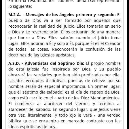
En forma resumida, los “codones” de la LGS representan
lo siguiente:
M.2 A. - Mensajes de los ángeles primero y segundo:
El
pueblo de Dios va a ser formado por aquellos que
reconocerán la realidad del Juicio. Ellos tomarán en serio
a Dios y Le reverenciarán. Ellos actuarán de una manera
que honre a Dios. Ellos sabrán cuando el Juicio toma
lugar. Ellos adoran a Él y sólo a Él, porque Él es el Creador
de todas las cosas. Reconocerán la confusión de las
doctrinas de las iglesias apóstatas.
A.S.D. - Adventistas del Séptimo Día:
El propio nombre
de esta iglesia fue inspirada por Dios, y Su pueblo
abrazará las verdades que han sido predicadas por ella.
Las dos verdades distintivas puestas de relieve por su
nombre serán de especial importancia. En primer lugar,
que el séptimo día (sábado) es el día de reposo de Dios,
como está escrito en el cuarto de los Diez Mandamientos.
El comienza al atardecer del viernes y termina al
atardecer del sábado. En segundo lugar, que Jesús viene
otra vez, literalmente, y todo ojo le verá - una verdad
bíblica que se encuentra en marcado contraste con las
ideas espiritistas de hoy.