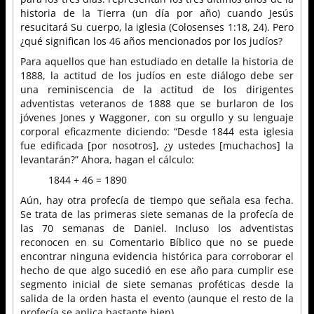
historia de la Tierra (un día por año) cuando Jesús
resucitará Su cuerpo, la iglesia (Colosenses 1:18, 24). Pero
¿qué significan los 46 años mencionados por los judíos?
Para aquellos que han estudiado en detalle la historia de
1888, la actitud de los judíos en este diálogo debe ser
una reminiscencia de la actitud de los dirigentes
adventistas veteranos de 1888 que se burlaron de los
jóvenes Jones y Waggoner, con su orgullo y su lenguaje
corporal eficazmente diciendo: “Desde 1844 esta iglesia
fue edificada [por nosotros], ¿y ustedes [muchachos] la
levantarán?” Ahora, hagan el cálculo:
1844 + 46 = 1890
Aún, hay otra profecía de tiempo que señala esa fecha.
Se trata de las primeras siete semanas de la profecía de
las 70 semanas de Daniel. Incluso los adventistas
reconocen en su Comentario Bíblico que no se puede
encontrar ninguna evidencia histórica para corroborar el
hecho de que algo sucedió en ese año para cumplir ese
segmento inicial de siete semanas proféticas desde la
salida de la orden hasta el evento (aunque el resto de la
profecía se aplica bastante bien).