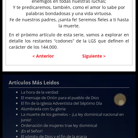
enemigos en todas nuestras luchas;
Y te predicaremos, también, como el amor lo sabe por
palabras bondadosas y una vida virtuosa.
Fe de nuestros padres, ¡santa fe! Seremos fieles a ti hasta
la muerte.
En el próximo artículo de esta serie, vamos a explorar en
detalle los restantes “codones” de la LGS que definen el
carácter de los 144.000.
< Anterior
Siguiente >
Artículos Más Leidos
La hora de la verdad
El mensaje de Orión para el pueblo de Dios
El fin de la Iglesia Adventista del Séptimo Día
Alumbrada con Su gloria
La muerte de los gemelos – ¡La ley dominical nacional en
junio!
Ordenación de mujeres trae ley dominical
¡Es el Señor!
El vómito de Dios y el fin de la gracia