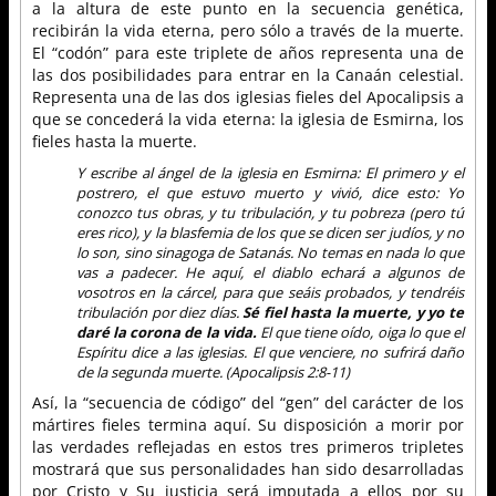
a la altura de este punto en la secuencia genética,
recibirán la vida eterna, pero sólo a través de la muerte.
El “codón” para este triplete de años representa una de
las dos posibilidades para entrar en la Canaán celestial.
Representa una de las dos iglesias fieles del Apocalipsis a
que se concederá la vida eterna: la iglesia de Esmirna, los
fieles hasta la muerte.
Y escribe al ángel de la iglesia en Esmirna: El primero y el
postrero, el que estuvo muerto y vivió, dice esto: Yo
conozco tus obras, y tu tribulación, y tu pobreza (pero tú
eres rico), y la blasfemia de los que se dicen ser judíos, y no
lo son, sino sinagoga de Satanás. No temas en nada lo que
vas a padecer. He aquí, el diablo echará a algunos de
vosotros en la cárcel, para que seáis probados, y tendréis
tribulación por diez días.
Sé fiel hasta la muerte, y yo te
daré la corona de la vida.
El que tiene oído, oiga lo que el
Espíritu dice a las iglesias. El que venciere, no sufrirá daño
de la segunda muerte. (Apocalipsis 2:8-11)
Así, la “secuencia de código” del “gen” del carácter de los
mártires fieles termina aquí. Su disposición a morir por
las verdades reflejadas en estos tres primeros tripletes
mostrará que sus personalidades han sido desarrolladas
por Cristo y Su justicia será imputada a ellos por su