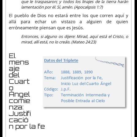
que le traspasaron; y todos los linajes de la tierra harán
lamentación por él. Sí, amén. (Apocalipsis 1:7)
El pueblo de Dios no estará entre los que corren aquí y
allá para echar un vistazo a alguien de quien
erróneamente piensan que es Jesús.
Entonces, si alguno os dijere: Mirad, aquí está el Cristo, o
mirad, allí está, no lo creáis. (Mateo 24:23)
El
mens
aje
del
Cuart
o
Ángel
comie
nza:
Justifi
cació
n por la fe