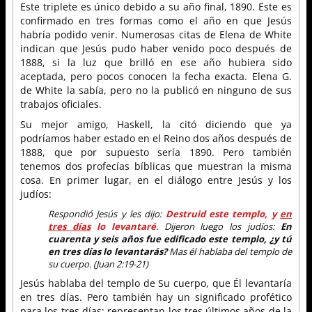
Este triplete es único debido a su año final, 1890. Este es
confirmado en tres formas como el año en que Jesús
habría podido venir. Numerosas citas de Elena de White
indican que Jesús pudo haber venido poco después de
1888, si la luz que brilló en ese año hubiera sido
aceptada, pero pocos conocen la fecha exacta. Elena G.
de White la sabía, pero no la publicó en ninguno de sus
trabajos oficiales.
Su mejor amigo, Haskell, la citó diciendo que ya
podríamos haber estado en el Reino dos años después de
1888, que por supuesto sería 1890. Pero también
tenemos dos profecías bíblicas que muestran la misma
cosa. En primer lugar, en el diálogo entre Jesús y los
judíos:
Respondió Jesús y les dijo:
Destruid este templo, y
en
tres días
lo levantaré
. Dijeron luego los judíos:
En
cuarenta y seis años fue edificado este templo, ¿y tú
en tres días lo levantarás?
Mas él hablaba del templo de
su cuerpo. (Juan 2:19-21)
Jesús hablaba del templo de Su cuerpo, que Él levantaría
en tres días. Pero también hay un significado profético
para los tres días: representan los tres últimos años de la