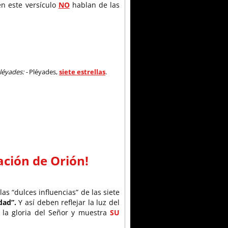
en este versículo
NO
hablan de las
léyades: -
Pléyades,
siete estrellas
.
lación de Orión!
as “dulces influencias” de las siete
dad”.
Y así deben reflejar la luz del
 la gloria del Señor y muestra
SU