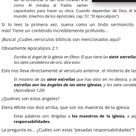
como él miraba al Padre, serían
capacitados para hacer su obra. Cuando dependan de Dios, él les
mundo. {Hechos de los Apóstoles, cap. 57, “El Apocalipsis”}
Si lo lees la primera vez, suena como un lindo sermoncito 
más! Tiene un contenido increíblemente profundo...
¡Busca! ¿Cuáles versículos bíblicos son mencionados aquí?
Obviamente Apocalipsis 2:1:
Escribe al ángel de la iglesia en Efeso: El que tiene las
siete estrella
los siete candeleros de oro, dice esto:
Esto nos lleva directamente al versículo anterior, el misterio de las
El misterio de las
siete estrellas
que has visto en mi diestra, y d
estrellas son los ángeles de las siete iglesias
, y los siete candel
(Apocalipsis 1:20)
¿Quiénes son estos ángeles?
Elena White nos dice arriba, que son los maestros de la iglesia:
Estas palabras son dirigidas a
los maestros de la iglesia
, a a
responsabilidades.
La pregunta es... ¿Cuáles son estas “pesadas responsabilidades”?