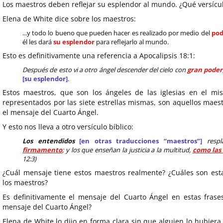
Los maestros deben reflejar su esplendor al mundo. ¿Qué versícul
Elena de White dice sobre los maestros:
...y todo lo bueno que pueden hacer es realizado por medio del
pod
él les dará
su esplendor
para reflejarlo al mundo.
Esto es definitivamente una referencia a Apocalipsis 18:1:
Después de esto vi a otro ángel descender del cielo con
gran poder
[su esplendor]
.
Estos maestros, que son los ángeles de las iglesias en el mist
representados por las siete estrellas mismas, son aquellos maes
el mensaje del Cuarto Ángel.
Y esto nos lleva a otro versículo bíblico:
Los entendidos
[en otras traducciones “maestros”]
resp
firmamento
; y los que enseñan la justicia a la multitud,
como las 
12:3)
¿Cuál mensaje tiene estos maestros realmente? ¿Cuáles son est
los maestros?
Es definitivamente el mensaje del Cuarto Ángel en estas fras
mensaje del Cuarto Ángel?
Elena de White lo dijo en forma clara sin que alguien lo hubier