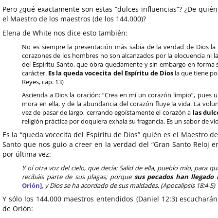
Pero ¿qué exactamente son estas “dulces influencias”? ¿De quié
el Maestro de los maestros (de los 144.000)?
Elena de White nos dice esto también:
No es siempre la presentación más sabia de la verdad de Dios la
corazones de los hombres no son alcanzados por la elocuencia ni la 
del Espíritu Santo, que obra quedamente y sin embargo en forma se
carácter.
Es la queda vocecita del Espíritu de Dios
la que tiene po
Reyes, cap. 13)
Ascienda a Dios la oración: “Crea en mí un corazón limpio”, pues u
mora en ella, y de la abundancia del corazón fluye la vida. La vol
vez de pasar de largo, cerrando egoístamente el corazón a
las dulc
religión práctica por doquiera exhala su fragancia. Es un sabor de vid
Es la “queda vocecita del Espíritu de Dios” quién es el Maestro d
Santo que nos guio a creer en la verdad del “Gran Santo Reloj 
por última vez:
Y oí otra voz del cielo, que decía: Salid de ella, pueblo mío, para q
recibáis parte de sus plagas; porque
sus pecados han llegado h
Orión]
, y Dios se ha acordado de sus maldades. (Apocalipsis 18:4-5)
Y sólo los 144.000 maestros entendidos (Daniel 12:3) escucharán
de Orión: