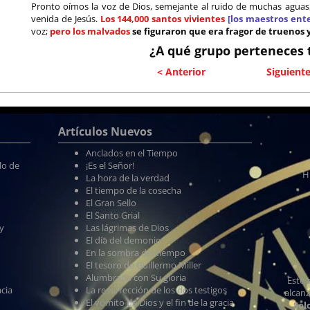
Pronto oímos la voz de Dios, semejante al ruido de muchas aguas, 
venida de Jesús.
Los 144,000 santos vivientes
[los maestros ent
voz;
pero los malvados
se figuraron que era fragor de truenos 
¿A qué grupo perteneces 
< Anterior
Siguiente
Artículos Nuevos
Anclados en el Tiempo
lo de
¡Es el Señor!
H
La hora de la verdad
El tiempo de la cosecha
El Gran Sello
El Santo Grial
ey
Las lágrimas de Dios
El día del demonio
En la sombra del tiempo
El tesoro de Guillermo Miller
Alumbrada con Su gloria
Este 
acia
La resurrección de los dos testigos
alcanz
El vómito de Dios y el fin de la gracia
Sol