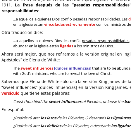
1911.
La frase después de las “pesadas responsabilidades
responsabilidades
:
...a aquellos a quienes Dios confió
pesadas responsabilidades
. Las
d
en la iglesia están
vinculadas estrechamente
con los ministros de 
Otra traducción dice:
...a aquellos a quienes Dios les confía
pesadas responsabilidades
abundar en la iglesia están
ligadas
a los ministros de Dios...
Ahora será mejor, que nos refiramos a la versión original en ing
Apóstoles” de Elena de White:
The
sweet influences
[dulces influencias]
that are to be abunda
with God’s ministers, who are to reveal the love of Christ.
Sabemos que Elena de White sólo usó la versión King James de la 
“sweet influences” [dulces influencias] en la versión King Jame
versículo
que tiene estas palabras:
Canst thou bind the
sweet influences
of Pleiades, or loose the
ba
En español:
¿Podrás tú atar
los lazos
de las Pléyades, O desatarás
las ligaduras
¿Podrás tú atar
las delicias
de las Pléyades, o desatarás
las ligadu