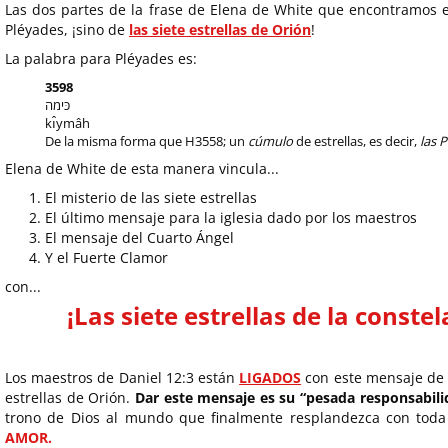
Las dos partes de la frase de Elena de White que encontramos 
Pléyades, ¡sino de
las siete estrellas de Orión
!
La palabra para Pléyades es:
3598
כּימה
kı̂ymâh
De la misma forma que H3558; un
cúmulo
de estrellas, es decir,
las P
Elena de White de esta manera vincula...
El misterio de las siete estrellas
El último mensaje para la iglesia dado por los maestros
El mensaje del Cuarto Ángel
Y el Fuerte Clamor
con...
¡Las siete estrellas de la conste
Los maestros de Daniel 12:3 están
LIGADOS
con este mensaje de l
estrellas de Orión.
Dar este mensaje es su “pesada responsabili
trono de Dios al mundo que finalmente resplandezca con toda
AMOR.