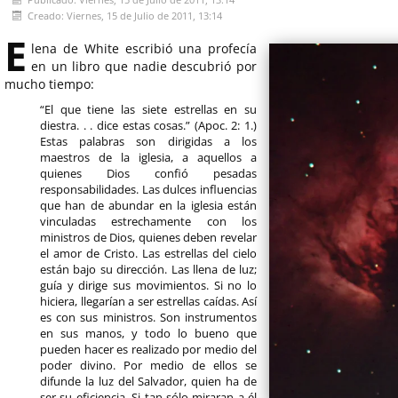
Creado: Viernes, 15 de Julio de 2011, 13:14
E
lena de White escribió una profecía
en un libro que nadie descubrió por
mucho tiempo:
“El que tiene las siete estrellas en su
diestra. . . dice estas cosas.” (Apoc. 2: 1.)
Estas palabras son dirigidas a los
maestros de la iglesia, a aquellos a
quienes Dios confió pesadas
responsabilidades. Las dulces influencias
que han de abundar en la iglesia están
vinculadas estrechamente con los
ministros de Dios, quienes deben revelar
el amor de Cristo. Las estrellas del cielo
están bajo su dirección. Las llena de luz;
guía y dirige sus movimientos. Si no lo
hiciera, llegarían a ser estrellas caídas. Así
es con sus ministros. Son instrumentos
en sus manos, y todo lo bueno que
pueden hacer es realizado por medio del
poder divino. Por medio de ellos se
difunde la luz del Salvador, quien ha de
ser su eficiencia. Si tan sólo miraran a él