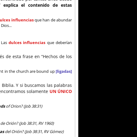
” explica el contenido de estas
ulces influencias
que han de abundar
Dios...
. Las
dulces influencias
que deberían
lés de esta frase en “Hechos de los
nt in the church are bound up
[ligadas]
Biblia. Y si buscamos las palabras
s, encontramos solamente
UN ÚNICO
nds
of Orion? (Job 38:31)
de Orión? (Job 38:31, RV 1960)
ras
del Orión? (Job 38:31, RV Gómez)