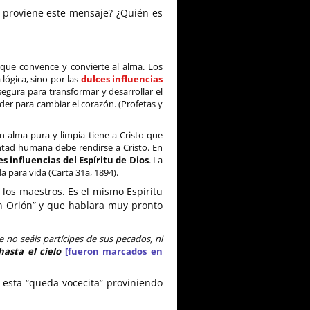
n proviene este mensaje? ¿Quién es
 que convence y convierte al alma. Los
lógica, sino por las
dulces influencias
gura para transformar y desarrollar el
der para cambiar el corazón. (Profetas y
n alma pura y limpia tiene a Cristo que
untad humana debe rendirse a Cristo. En
es influencias del Espíritu de Dios
. La
a para vida (Carta 31a, 1894).
e los maestros. Es el mismo Espíritu
en Orión” y que hablara muy pronto
ue no seáis partícipes de sus pecados, ni
asta el cielo
[fueron marcados en
 esta “queda vocecita” proviniendo