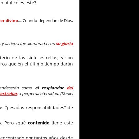
o bíblico es este?
er divino
.... Cuando dependan de Dios,
; y la tierra fue alumbrada con
su gloria
erio de las siete estrellas, y son
tros que en el último tiempo darán
landecerán como
el resplandor
del
estrellas
a perpetua eternidad. (Daniel
as “pesadas responsabilidades” de
es. Pero ¿qué
contenido
tiene este
a encontrado por tantos años desde