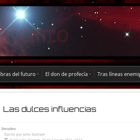
ras del futuro
El don de profecía
Tras líneas enemi
Las dulces influencias
Detalles
Escrito por
John Scotram
Publicado: Viernes, 15 de Julio de 2011, 13:14