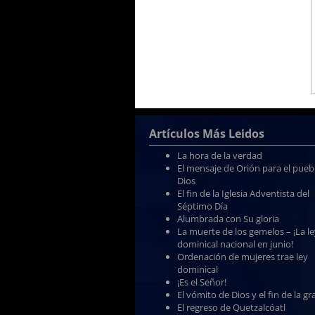
Artículos Más Leidos
La hora de la verdad
El mensaje de Orión para el pueb
Dios
El fin de la Iglesia Adventista del
Séptimo Día
Alumbrada con Su gloria
La muerte de los gemelos – ¡La l
dominical nacional en junio!
Ordenación de mujeres trae ley
dominical
¡Es el Señor!
El vómito de Dios y el fin de la gr
El regreso de Quetzalcóatl