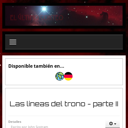
B
u
s
c
a
r
.
.
.
Disponible también en...
Las líneas del trono - parte II
Detalles
Escrito por
John Scotram