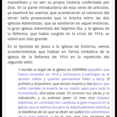
maravilloso y no ven su propia historia confirmada por
Dios. En la parte introductoria de esta serie de artículos,
ya examiné los eventos que acontecieron al comienzo del
tercer sello provocando que la brecha entre las dos
Iglesias Adventistas, que ya existieron en aquel entonces,
la gran Iglesia Adventista del Séptimo Día, y la Iglesia de
la Reforma, que había surgido en la crisis de 1914, se
volvió aún más grande.
En la Epístola de Jesús a la iglesia de Esmirna, vemos
acontecimientos que hablan en forma simbólica de la
Iglesia de la Reforma de 1914 en la repetición del
segundo sello:
Y escribe al ángel de la iglesia en ESMIRNA
[aquellos que
fueron excluidos en 1914 y rechazaron a participar en el
servicio militar y querían permanecer fieles a Dios]
: El
primero y el postrero, que estuvo muerto y vive
[Jesús, que
sufrió también la muerte de un mártir, pero para toda la
humanidad]
, dice estas cosas: Yo conozco tus obras, y tu
tribulación, y tu pobreza (pero tú eres rico)
[riqueza
espiritual, en contraste con Laodicea, la gran mayoría en la
iglesia, que se estima rica pero es espiritualmente pobre]
, y
la blasfemia de los que se dicen ser judíos
[los adventistas
de la gran iglesia]
, y no lo son, mas son sinagoga de