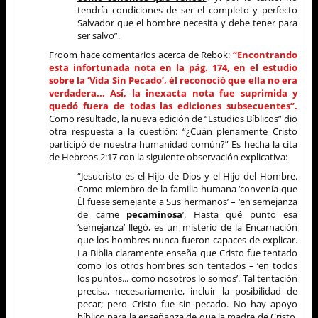
tendría condiciones de ser el completo y perfecto
Salvador que el hombre necesita y debe tener para
ser salvo”.
Froom hace comentarios acerca de Rebok:
“Encontrando
esta infortunada nota en la pág. 174, en el estudio
sobre la ‘Vida Sin Pecado’, él reconoció que ella no era
verdadera... Así, la inexacta nota fue suprimida y
quedó fuera de todas las ediciones subsecuentes”.
Como resultado, la nueva edición de “Estudios Bíblicos” dio
otra respuesta a la cuestión: “¿Cuán plenamente Cristo
participó de nuestra humanidad común?” Es hecha la cita
de Hebreos 2:17 con la siguiente observación explicativa:
“Jesucristo es el Hijo de Dios y el Hijo del Hombre.
Como miembro de la familia humana ‘convenía que
Él fuese semejante a Sus hermanos’ – ‘en semejanza
de carne
pecaminosa
’. Hasta qué punto esa
‘semejanza’ llegó, es un misterio de la Encarnación
que los hombres nunca fueron capaces de explicar.
La Biblia claramente enseña que Cristo fue tentado
como los otros hombres son tentados – ‘en todos
los puntos... como nosotros lo somos’. Tal tentación
precisa, necesariamente, incluir la posibilidad de
pecar; pero Cristo fue sin pecado. No hay apoyo
bíblico para la enseñanza de que la madre de Cristo,