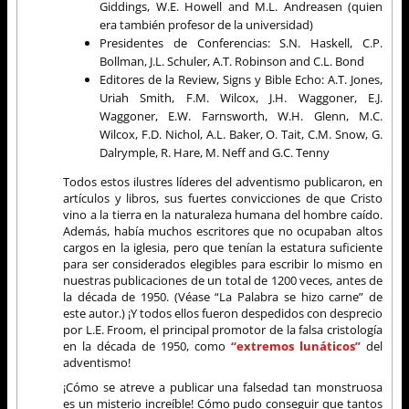
Giddings, W.E. Howell and M.L. Andreasen (quien
era también profesor de la universidad)
Presidentes de Conferencias: S.N. Haskell, C.P.
Bollman, J.L. Schuler, A.T. Robinson and C.L. Bond
Editores de la Review, Signs y Bible Echo: A.T. Jones,
Uriah Smith, F.M. Wilcox, J.H. Waggoner, E.J.
Waggoner, E.W. Farnsworth, W.H. Glenn, M.C.
Wilcox, F.D. Nichol, A.L. Baker, O. Tait, C.M. Snow, G.
Dalrymple, R. Hare, M. Neff and G.C. Tenny
Todos estos ilustres líderes del adventismo publicaron, en
artículos y libros, sus fuertes convicciones de que Cristo
vino a la tierra en la naturaleza humana del hombre caído.
Además, había muchos escritores que no ocupaban altos
cargos en la iglesia, pero que tenían la estatura suficiente
para ser considerados elegibles para escribir lo mismo en
nuestras publicaciones de un total de 1200 veces, antes de
la década de 1950. (Véase “La Palabra se hizo carne” de
este autor.) ¡Y todos ellos fueron despedidos con desprecio
por L.E. Froom, el principal promotor de la falsa cristología
en la década de 1950, como
“extremos lunáticos”
del
adventismo!
¡Cómo se atreve a publicar una falsedad tan monstruosa
es un misterio increíble! Cómo pudo conseguir que tantos