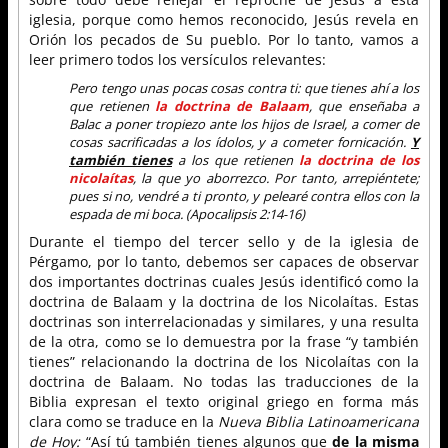
iglesia, porque como hemos reconocido, Jesús revela en
Orión los pecados de Su pueblo. Por lo tanto, vamos a
leer primero todos los versículos relevantes:
Pero tengo unas pocas cosas contra ti: que tienes ahí a los
que retienen
la doctrina de Balaam
, que enseñaba a
Balac a poner tropiezo ante los hijos de Israel, a comer de
cosas sacrificadas a los ídolos, y a cometer fornicación.
Y
también tienes
a los que retienen
la doctrina de los
nicolaítas
, la que yo aborrezco. Por tanto, arrepiéntete;
pues si no, vendré a ti pronto, y pelearé contra ellos con la
espada de mi boca. (Apocalipsis 2:14-16)
Durante el tiempo del tercer sello y de la iglesia de
Pérgamo, por lo tanto, debemos ser capaces de observar
dos importantes doctrinas cuales Jesús identificó como la
doctrina de Balaam y la doctrina de los Nicolaítas. Estas
doctrinas son interrelacionadas y similares, y una resulta
de la otra, como se lo demuestra por la frase “y también
tienes” relacionando la doctrina de los Nicolaítas con la
doctrina de Balaam. No todas las traducciones de la
Biblia expresan el texto original griego en forma más
clara como se traduce en la
Nueva Biblia Latinoamericana
de Hoy:
“Así tú también tienes algunos que
de la misma