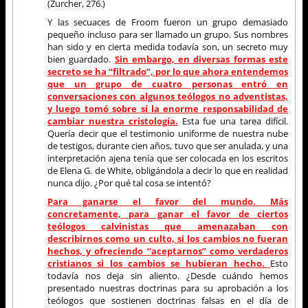
(Zurcher, 276.)
Y las secuaces de Froom fueron un grupo demasiado
pequeño incluso para ser llamado un grupo. Sus nombres
han sido y en cierta medida todavía son, un secreto muy
bien guardado.
Sin embargo, en diversas formas este
secreto se ha “filtrado”, por lo que ahora entendemos
que un grupo de cuatro personas entró en
conversaciones con algunos teólogos no adventistas,
y luego tomó sobre sí la enorme responsabilidad de
cambiar nuestra cristología.
Esta fue una tarea difícil.
Quería decir que el testimonio uniforme de nuestra nube
de testigos, durante cien años, tuvo que ser anulada, y una
interpretación ajena tenía que ser colocada en los escritos
de Elena G. de White, obligándola a decir lo que en realidad
nunca dijo. ¿Por qué tal cosa se intentó?
Para ganarse el favor del mundo. Más
concretamente, para ganar el favor de ciertos
teólogos calvinistas que amenazaban con
describirnos como un culto, si los cambios no fueran
hechos, y ofreciendo “aceptarnos” como verdaderos
cristianos si los cambios se hubieran hecho.
Esto
todavía nos deja sin aliento. ¿Desde cuándo hemos
presentado nuestras doctrinas para su aprobación a los
teólogos que sostienen doctrinas falsas en el día de