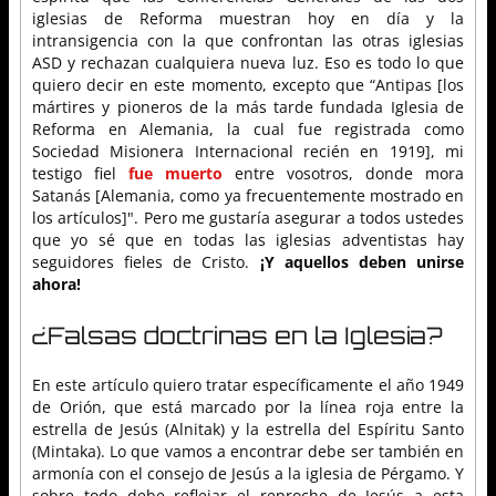
iglesias de Reforma muestran hoy en día y la
intransigencia con la que confrontan las otras iglesias
ASD y rechazan cualquiera nueva luz. Eso es todo lo que
quiero decir en este momento, excepto que “Antipas [los
mártires y pioneros de la más tarde fundada Iglesia de
Reforma en Alemania, la cual fue registrada como
Sociedad Misionera Internacional recién en 1919], mi
testigo fiel
fue muerto
entre vosotros, donde mora
Satanás [Alemania, como ya frecuentemente mostrado en
los artículos]". Pero me gustaría asegurar a todos ustedes
que yo sé que en todas las iglesias adventistas hay
seguidores fieles de Cristo.
¡Y aquellos deben unirse
ahora!
¿Falsas doctrinas en la Iglesia?
En este artículo quiero tratar específicamente el año 1949
de Orión, que está marcado por la línea roja entre la
estrella de Jesús (Alnitak) y la estrella del Espíritu Santo
(Mintaka). Lo que vamos a encontrar debe ser también en
armonía con el consejo de Jesús a la iglesia de Pérgamo. Y
sobre todo debe reflejar el reproche de Jesús a esta