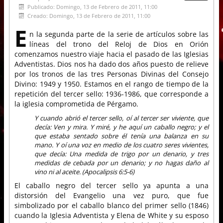
Publicado: Domingo, 13 de Febrero de 2011, 11:00
Creado: Domingo, 13 de Febrero de 2011, 11:00
E
n la segunda parte de la serie de artículos sobre las
líneas del trono del Reloj de Dios en Orión
comenzamos nuestro viaje hacia el pasado de las Iglesias
Adventistas. Dios nos ha dado dos años puesto de relieve
por los tronos de las tres Personas Divinas del Consejo
Divino: 1949 y 1950. Estamos en el rango de tiempo de la
repetición del tercer sello: 1936-1986, que corresponde a
la iglesia comprometida de Pérgamo.
Y cuando abrió el tercer sello, oí al tercer ser viviente, que
decía: Ven y mira. Y miré, y he aquí un caballo negro; y el
que estaba sentado sobre él tenía una balanza en su
mano. Y oí una voz en medio de los cuatro seres vivientes,
que decía: Una medida de trigo por un denario, y tres
medidas de cebada por un denario; y no hagas daño al
vino ni al aceite. (Apocalipsis 6:5-6)
El caballo negro del tercer sello ya apunta a una
distorsión del Evangelio una vez puro, que fue
simbolizado por el caballo blanco del primer sello (1846)
cuando la Iglesia Adventista y Elena de White y su esposo