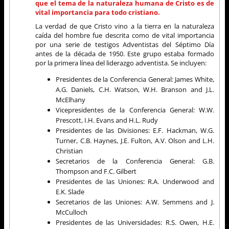
que el tema de la naturaleza humana de Cristo es de
vital importancia para todo cristiano.
La verdad de que Cristo vino a la tierra en la naturaleza
caída del hombre fue descrita como de vital importancia
por una serie de testigos Adventistas del Séptimo Día
antes de la década de 1950. Este grupo estaba formado
por la primera línea del liderazgo adventista. Se incluyen:
Presidentes de la Conferencia General: James White,
A.G. Daniels, C.H. Watson, W.H. Branson and J.L.
McElhany
Vicepresidentes de la Conferencia General: W.W.
Prescott, I.H. Evans and H.L. Rudy
Presidentes de las Divisiones: E.F. Hackman, W.G.
Turner, C.B. Haynes, J.E. Fulton, A.V. Olson and L.H.
Christian
Secretarios de la Conferencia General: G.B.
Thompson and F.C. Gilbert
Presidentes de las Uniones: R.A. Underwood and
E.K. Slade
Secretarios de las Uniones: A.W. Semmens and J.
McCulloch
Presidentes de las Universidades: R.S. Owen, H.E.