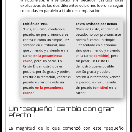
explicativas de las dos diferentes ediciones fueron a seguir
colocadas en paralelo a título de comparación:
Edición de 1946
Texto revisado por Rebok
“Dios, en Cristo, condenó el
“Dios, en Cristo, condenó el
pecado, no por pronunciarse
pecado, no por pronunciarse
contra él como un simple juez
contra él como un simple
sentado en el tribunal, sino
juez sentado en el tribunal,
que viniendo y viviendo en la
sino que viniendo y viviendo
carne,
en la pecaminosa
en la carne,
(omisión)
, pero
carne
, pero sin pecar. En
sin pecar. En Cristo Él
Cristo Él demostró que es
demostró que es posible,
posible, por Su gracia y poder,
por Su gracia y poder,
resistir a la tentación, vencer el
resistir a la tentación, vencer
pecado y vivir una vida sin
el pecado, y vivir una vida
pecado
en la pecaminosa
sin pecado
(omisión)
en la
carne
.”
carne.”
Un “pequeño” cambio con gran
efecto
La magnitud de lo que comenzó con este “pequeño