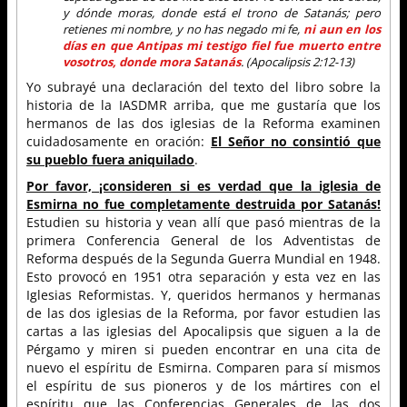
y dónde moras, donde está el trono de Satanás; pero
retienes mi nombre, y no has negado mi fe,
ni aun en los
días en que Antipas mi testigo fiel fue muerto entre
vosotros, donde mora Satanás
. (Apocalipsis 2:12-13)
Yo subrayé una declaración del texto del libro sobre la
historia de la IASDMR arriba, que me gustaría que los
hermanos de las dos iglesias de la Reforma examinen
cuidadosamente en oración:
El Señor no consintió que
su pueblo fuera aniquilado
.
Por favor, ¡consideren si es verdad que la iglesia de
Esmirna no fue completamente destruida por Satanás!
Estudien su historia y vean allí que pasó mientras de la
primera Conferencia General de los Adventistas de
Reforma después de la Segunda Guerra Mundial en 1948.
Esto provocó en 1951 otra separación y esta vez en las
Iglesias Reformistas. Y, queridos hermanos y hermanas
de las dos iglesias de la Reforma, por favor estudien las
cartas a las iglesias del Apocalipsis que siguen a la de
Pérgamo y miren si pueden encontrar en una cita de
nuevo el espíritu de Esmirna. Comparen para sí mismos
el espíritu de sus pioneros y de los mártires con el
espíritu que las Conferencias Generales de las dos