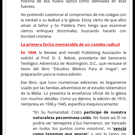
historia de esa nueva óptica como delineada en esas
fuentes.
No pretendo cuestionar el compromiso de mis colegas con
la verdad o su lealtad a la iglesia. Estoy cierto de que ellos
aman al Señor y Su Palabra. Pero tengo que examinar
ciertos enfoques doctrinales, buscando hacerlo con
bondad cristiana.
La primera fecha memorable de un cambio radical
En 1949
, la Review and Herald Publishing Asociación le
solicitó al Prof. D. E. Rebok, presidente del Seminario
Teológico Adventista de Washington, D.C., que revisase el
texto del libro “Estudios Bíblicos Para el Hogar”, en
preparación para la nueva edición.
Ese libro, que tuvo numerosas ediciones, es largamente
usado por las familias adventistas en el estudio sistemático
de la Biblia. Lo presenta la enseñanza oficial de la iglesia
con muchos detalles. Como ya dijimos, la edición de 1915,
reimpresa en 1936 y 1945, especifica inequívocamente:
“En Su humanidad, Cristo
participó de nuestra
naturaleza pecaminosa caída
. No fuese así, Él no
podría ser ‘semejante a Sus hermanos’, ser ‘tentado
en todos los puntos como nosotros’, ni ’
venció
como tenemos que vencer
’; y, por lo tanto, no