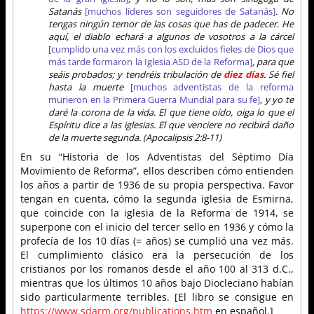
Satanás
[muchos líderes son seguidores de Satanás]
. No
tengas ningún temor de las cosas que has de padecer. He
aquí, el diablo echará a algunos de vosotros a la cárcel
[cumplido una vez más con los excluidos fieles de Dios que
más tarde formaron la Iglesia ASD de la Reforma]
, para que
seáis probados; y tendréis tribulación de
diez días
. Sé fiel
hasta la muerte
[muchos adventistas de la reforma
murieron en la Primera Guerra Mundial para su fe]
, y yo te
daré la corona de la vida. El que tiene oído, oiga lo que el
Espíritu dice a las iglesias. El que venciere no recibirá daño
de la muerte segunda. (Apocalipsis 2:8-11)
En su “Historia de los Adventistas del Séptimo Día
Movimiento de Reforma”, ellos describen cómo entienden
los años a partir de 1936 de su propia perspectiva. Favor
tengan en cuenta, cómo la segunda iglesia de Esmirna,
que coincide con la iglesia de la Reforma de 1914, se
superpone con el inicio del tercer sello en 1936 y cómo la
profecía de los 10 días (= años) se cumplió una vez más.
El cumplimiento clásico era la persecución de los
cristianos por los romanos desde el año 100 al 313 d.C.,
mientras que los últimos 10 años bajo Diocleciano habían
sido particularmente terribles. [El libro se consigue en
https://www.sdarm.org/publications.htm
en español.]