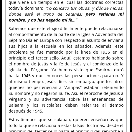
que viene un tiempo en el cual las doctrinas correctas
todavía dominan:
“Yo conozco tus obras, y dónde moras,
donde está el trono de Satanás;
pero retienes mi
nombre, y no has negado mi fe
...”
Sabemos que este elogio difícilmente puede relacionarse
al comportamiento de la parte de la Iglesia Adventista del
Séptimo Día en Europa con respecto al asunto de enviar a
sus hijos a la escuela en los sábados. Además, este
problema ya fue marcado por la línea de 1936 en el
principio del tercer sello. Aquí, estamos hablando sobre
el nombre de Jesús y la fe de Jesús y el comienzo de la
iglesia de Pérgamo. Ya hemos visto que Esmirna duró
hasta 1945 y que entonces las persecuciones pararon. Y
al mismo tiempo, Jesús dice, sin embargo, que los otros
quienes no pertenecían a “Antipas” estaban reteniendo
Su nombre y no negaron Su fe. Así, el reproche de Jesús a
Pérgamo y su advertencia sobre las enseñanzas de
Balaam y los Nicolaítas deben referirse al tiempo
después de 1945.
Estos tiempos que se solapan, quieren enseñarnos que
todo lo que se relaciona a estas falsas doctrinas, desde el
principio del tercer sello hasta el principio del reproche a