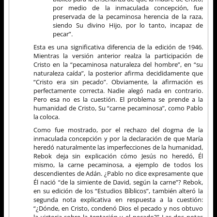
por medio de la inmaculada concepción, fue
preservada de la pecaminosa herencia de la raza,
siendo Su divino Hijo, por lo tanto, incapaz de
pecar”.
Esta es una significativa diferencia de la edición de 1946.
Mientras la versión anterior realza la participación de
Cristo en la “pecaminosa naturaleza del hombre”, en “su
naturaleza caída”, la posterior afirma decididamente que
“Cristo era sin pecado”. Obviamente, la afirmación es
perfectamente correcta. Nadie alegó nada en contrario.
Pero esa no es la cuestión. El problema se prende a la
humanidad de Cristo, Su “carne pecaminosa”, como Pablo
la coloca.
Como fue mostrado, por el rechazo del dogma de la
inmaculada concepción y por la declaración de que María
heredó naturalmente las imperfecciones de la humanidad,
Rebok deja sin explicación cómo Jesús no heredó, Él
mismo, la carne pecaminosa, a ejemplo de todos los
descendientes de Adán. ¿Pablo no dice expresamente que
Él nació “de la simiente de David, según la carne”? Rebok,
en su edición de los “Estudios Bíblicos”, también alteró la
segunda nota explicativa en respuesta a la cuestión:
“¿Dónde, en Cristo, condenó Dios el pecado y nos obtuvo
la victoria sobre la tentación y el pecado?” Las dos notas