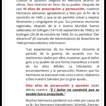
Cuando la opresión religiosa en Alemania alcanzó su
clímax, Dios intervino en favor de su pueblo. Después de
casi
10 años de proscripción y persecución
, nuestros
hermanos alemanes agradecieron a Dios por el fin de la
oposición en 1945, y que se les permitía volver a respirar
libremente y congregarse en paz. Sus primeras reuniones
regionales, después de la II Guerra Mundial, fueron
celebradas en Solingen (14-15 de septiembre de 1945) y en
Esslingen (26-28 de octubre de 1945). En su periódico “Der
Adventruf” (El Llamado del Advenimiento) de diciembre de
1946 (primera edición), informaron:
“Las experiencias de los hermanos (durante el
período de la guerra), de acuerdo con los
testimonios dados por ellos, muestran que el Señor
guio a su pueblo de una forma maravillosa a través
de los años difíciles. La tribulación, el
encarcelamiento y la persecución, hicieron que los
hermanos se acercaran más unos a otros. Alabamos
a Dios nuestro Salvador por su gran ayuda...
Díez años de persecución y opresión
están
detrás nuestro.
“E
l Señor no consintió que su
pueblo fuera aniquilado.
”
Muchos hermanos perdieron sus vidas por causa de
su fe - los hermanos Hanselmann, Schmidt, Zrenner,