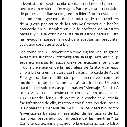
adventistas del séptimo día aceptaran la falsedad como un
hecho es un misterio aún mayor. Parece ser un caso clásico
de poner la confianza ciega en un líder. Froom estaba, en
ese momento, gozando de la confianza de los miembros
de la iglesia por causa de los seis volúmenes que habían
aparecido en su nombre en “La fe profética de nuestros
padres” y “La fe condicionalista de nuestros padres”. Esto
ha llevado al parecer a muchos a aceptar sin preguntar
cualquier cosa que él escribió.
Sea como sea, ¿El adventismo tuvo alguna vez un grupo
extremista lunático? Por desgracia, la respuesta es “Sí”. ¡Y
esos extremistas lunáticos creyeron exactamente lo que
Froom creía acerca de la naturaleza de Cristo, que Jesús
vino a la tierra en la naturaleza humana no caída de Adán!
Este grupo fue identificado por primera vez como el
movimiento de la “carne santa” de Indiana. Ustedes
pueden leer sobre estas personas en “Mensajes Selectos”,
tomo 2, 31-39. El movimiento comenzó en Indiana, en
1889. Cuando Elena G. de White, que estaba en Australia,
fue informada de ello, regresó y con fuerza los denunció a
la Conferencia General de 1901. Ella los describió como:
“invenciones baratas y miserables de las teorías de los
hombres, preparado por el padre de las mentiras.” La
Conferencia examinó y condenó la enseñanza como falso.