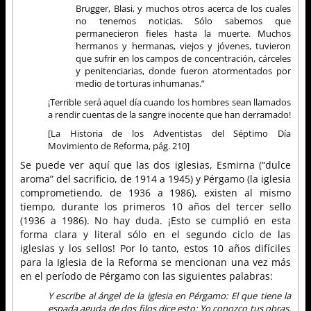
Brugger, Blasi, y muchos otros acerca de los cuales
no tenemos noticias. Sólo sabemos que
permanecieron fieles hasta la muerte. Muchos
hermanos y hermanas, viejos y jóvenes, tuvieron
que sufrir en los campos de concentración, cárceles
y penitenciarias, donde fueron atormentados por
medio de torturas inhumanas.”
¡Terrible será aquel día cuando los hombres sean llamados
a rendir cuentas de la sangre inocente que han derramado!
[La Historia de los Adventistas del Séptimo Día
Movimiento de Reforma, pág. 210]
Se puede ver aquí que las dos iglesias, Esmirna (“dulce
aroma” del sacrificio, de 1914 a 1945) y Pérgamo (la iglesia
comprometiendo, de 1936 a 1986), existen al mismo
tiempo, durante los primeros 10 años del tercer sello
(1936 a 1986). No hay duda. ¡Esto se cumplió en esta
forma clara y literal sólo en el segundo ciclo de las
iglesias y los sellos! Por lo tanto, estos 10 años difíciles
para la Iglesia de la Reforma se mencionan una vez más
en el período de Pérgamo con las siguientes palabras:
Y escribe al ángel de la iglesia en Pérgamo: El que tiene la
espada aguda de dos filos dice esto: Yo conozco tus obras,