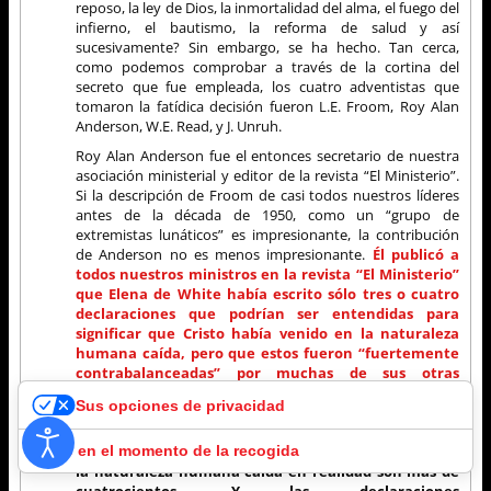
reposo, la ley de Dios, la inmortalidad del alma, el fuego del
infierno, el bautismo, la reforma de salud y así
sucesivamente? Sin embargo, se ha hecho. Tan cerca,
como podemos comprobar a través de la cortina del
secreto que fue empleada, los cuatro adventistas que
tomaron la fatídica decisión fueron L.E. Froom, Roy Alan
Anderson, W.E. Read, y J. Unruh.
Roy Alan Anderson fue el entonces secretario de nuestra
asociación ministerial y editor de la revista “El Ministerio”.
Si la descripción de Froom de casi todos nuestros líderes
antes de la década de 1950, como un “grupo de
extremistas lunáticos” es impresionante, la contribución
de Anderson no es menos impresionante.
Él publicó a
todos nuestros ministros en la revista “El Ministerio”
que Elena de White había escrito sólo tres o cuatro
declaraciones que podrían ser entendidas para
significar que Cristo había venido en la naturaleza
humana caída, pero que estos fueron “fuertemente
contrabalanceadas” por muchas de sus otras
declaraciones de que Él había venido en la naturaleza
Sus opciones de privacidad
humana no caída. (Zurcher 158, 159.)
Esta afirmación
es exactamente lo contrario de la verdad en sus dos
partes. Las declaraciones de ella de que Cristo vino en
Aviso en el momento de la recogida
la naturaleza humana caída en realidad son más de
cuatrocientos. Y las declaraciones