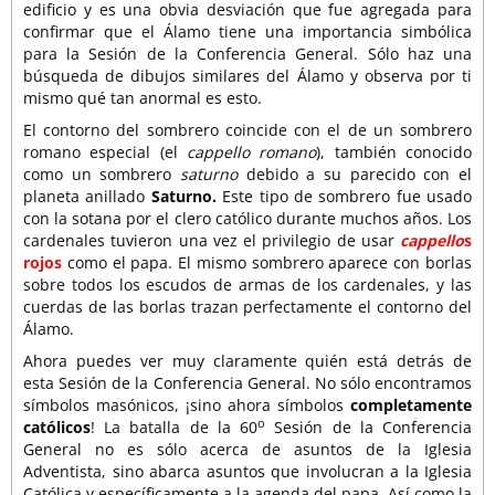
edificio y es una obvia desviación que fue agregada para
confirmar que el Álamo tiene una importancia simbólica
para la Sesión de la Conferencia General. Sólo haz una
búsqueda de dibujos similares del Álamo y observa por ti
mismo qué tan anormal es esto.
El contorno del sombrero coincide con el de un sombrero
romano especial (el
cappello romano
), también conocido
como un sombrero
saturno
debido a su parecido con el
planeta anillado
Saturno.
Este tipo de sombrero fue usado
con la sotana por el clero católico durante muchos años. Los
cardenales tuvieron una vez el privilegio de usar
cappello
s
rojos
como el papa. El mismo sombrero aparece con borlas
sobre todos los escudos de armas de los cardenales, y las
cuerdas de las borlas trazan perfectamente el contorno del
Álamo.
Ahora puedes ver muy claramente quién está detrás de
esta Sesión de la Conferencia General. No sólo encontramos
símbolos masónicos, ¡sino ahora símbolos
completamente
o
católicos
! La batalla de la 60
Sesión de la Conferencia
General no es sólo acerca de asuntos de la Iglesia
Adventista, sino abarca asuntos que involucran a la Iglesia
Católica y específicamente a la agenda del papa. Así como la