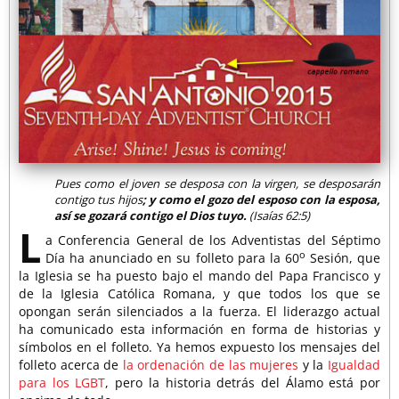
Pues como el joven se desposa con la virgen, se desposarán
contigo tus hijos
; y como el gozo del esposo con la esposa,
así se gozará contigo el Dios tuyo.
(Isaías 62:5)
L
a Conferencia General de los Adventistas del Séptimo
o
Día ha anunciado en su folleto para la 60
Sesión, que
la Iglesia se ha puesto bajo el mando del Papa Francisco y
de la Iglesia Católica Romana, y que todos los que se
opongan serán silenciados a la fuerza. El liderazgo actual
ha comunicado esta información en forma de historias y
símbolos en el folleto. Ya hemos expuesto los mensajes del
folleto acerca de
la ordenación de las mujeres
y la
Igualdad
para los LGBT
, pero la historia detrás del Álamo está por