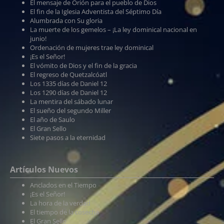
El mensaje de Orión para el pueblo de Dios
El fin de la Iglesia Adventista del Séptimo Día
Alumbrada con Su gloria
La muerte de los gemelos – ¡La ley dominical nacional en
junio!
Ordenación de mujeres trae ley dominical
¡Es el Señor!
El vómito de Dios y el fin de la gracia
El regreso de Quetzalcóatl
Los 1335 días de Daniel 12
Los 1290 días de Daniel 12
La mentira del sábado lunar
El sueño del segundo Miller
El año de Saulo
El Gran Sello
Siete pasos a la eternidad
Artículos Nuevos
Anclados en el Tiempo
¡Es el Señor!
La hora de la verdad
El tiempo de la cosecha
El Gran Sello