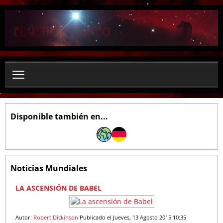
B
u
s
c
a
r
.
.
.
Disponible también en...
Noticias Mundiales
1
2
3
4
5
6
7
8
9
1
LA ASCENSIÓN DE BABEL
0
Autor:
Robert Dickinson
Publicado el Jueves, 13 Agosto 2015 10:35