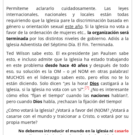
Permíteme aclararlo cuidadosamente. Las leyes
internacionales, nacionales y locales están todas
requiriendo que la Iglesia pare la discriminación basada en
género u orientación sexual
este año
. Si la Iglesia no vota a
favor de la ordenación de mujeres etc.,
la organización será
terminada
por los distintos niveles de gobierno. Adiós a la
Iglesia Adventista del Séptimo Día. El Fin. Terminada.
Ted Wilson sabe esto. El ex-presidente Jan Paulsen sabe
esto, e incluso admite que la Iglesia ha estado trabajando
en este problema
desde hace 40 años
y después de todo
eso, su solución es la OM – o ¡el NOM en otras palabras!
MUCHOS en el liderazgo saben esto, pero ellos no te lo
están diciendo. Solo dicen “¡es la hora!
Dios
castigará a la
[7]
Iglesia, si la Iglesia no vota con un ‘sí’”.
¿No es interesante
cómo ellos “fijan el tiempo” cuando las
naciones
hablan?,
pero cuando
Dios
habla, ¡rechazan la fijación del tiempo!
¿Cómo votará la Iglesia? ¿Votará a favor del (N)OM? ¿Votará a
casarse con el mundo y traicionar a Cristo, o votará por su
propia muerte?
No debemos introducir el mundo en la iglesia ni
casarlo