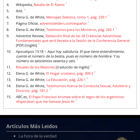
↑
4.
Wikipedia,
Batalla de El Álamo
↑
5.
Ibíd.
↑
6.
Elena G. de White,
Mensajes Selectos, tomo 1, pág. 239.1
↑
7.
Página Oficial,
adventistelders.com/español
↑
8.
Elena G. de White,
Testimonios para los Ministros, pág. 265.1
9.
Adventist Review,
Redacción final de las 28 Creencias Adventistas
Fundamentales que será llevada a la Sesión de la Conferencia General
↑
(PDF) [inglés]
10.
Apocalipsis 13:18 –
Aquí hay sabiduría. El que tiene entendimiento,
cuente el número de la bestia, pues es número de hombre. Y su
↑
número es seiscientos sesenta y seis.
↑
11.
Rituales de los Masones
[traducido de inglés]
↑
12.
Elena G. de White,
El Hogar cristiano, pág. 309.3
↑
13.
Elena G. de White,
La Educación, pág. 226.1
14.
Elena G. de White,
Testimonios Acerca de Conducta Sexual, Adulterio y
↑
Divorcio, pág. 181.2
15.
ABC.es,
El Papa Francisco bromea sobre el «ego» de los argentinos:
↑
«Esperaban que me llamase Jesús II»
Artículos Más Leidos
La hora de la verdad