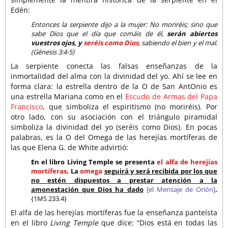
Edén:
Entonces la serpiente dijo a la mujer: No moriréis; sino que
sabe Dios que el día que comáis de él,
serán abiertos
vuestros ojos, y
seréis como Dios
, sabiendo el bien y el mal.
(Génesis 3:4-5)
La serpiente conecta las falsas enseñanzas de la
inmortalidad del alma con la divinidad del yo. Ahí se lee en
forma clara: la estrella dentro de la O de San AntOnio es
una estrella Mariana como en el
Escudo de Armas del Papa
Francisco
, que simboliza el espiritismo (no moriréis). Por
otro lado, con su asociación con el triángulo piramidal
simboliza la divinidad del yo (seréis como Dios). En pocas
palabras, es la O del Omega de las herejías mortíferas de
las que Elena G. de White advirtió:
En el libro Living Temple se presenta
el alfa de herejías
mortíferas
. La
omega
seguirá y será recibida por los que
no estén dispuestos a prestar atención a la
amonestación que Dios ha dado
[el Mensaje de Orión]
.
{1MS 233.4}
El alfa de las herejías mortíferas fue la enseñanza panteísta
en el libro
Living Temple
que dice: “Dios está en todas las