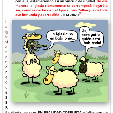
con ella, estableciendo así un vínculo de unidad.
De esa
manera la iglesia ciertamente se corromperá; llegará a
ser, como se declara en el Apocalipsis, “albergue de toda
[8]
ave inmunda y aborrecible”.
{TM 265.1}
L
a
ig
le
si
a
n
o
ti
e
n
e
q
u
e
S
E
R
Babilonia para ser
EN REALIDAD CORRUPTA
y “albergue de