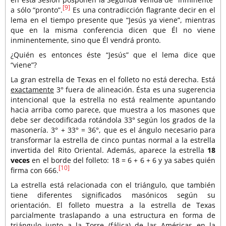
[9]
a sólo “pronto”.
Es una contradicción flagrante decir en el
lema en el tiempo presente que “Jesús ya viene”, mientras
que en la misma conferencia dicen que Él no viene
inminentemente, sino que Él vendrá pronto.
¿Quién es entonces éste “Jesús” que el lema dice que
“viene”?
La gran estrella de Texas en el folleto no está derecha. Está
exactamente
3° fuera de alineación. Ésta es una sugerencia
intencional que la estrella no está realmente apuntando
hacia arriba como parece, que muestra a los masones que
debe ser decodificada rotándola 33° según los grados de la
masonería. 3° + 33° = 36°, que es el ángulo necesario para
transformar la estrella de cinco puntas normal a la estrella
invertida del Rito Oriental. Además, aparece la estrella
18
veces
en el borde del folleto: 18 = 6 + 6 + 6 y ya sabes quién
[10]
firma con 666.
La estrella está relacionada con el triángulo, que también
tiene diferentes significados masónicos según su
orientación. El folleto muestra a la estrella de Texas
parcialmente traslapando a una estructura en forma de
triángulo junto a la Torre (fálica) de las Américas en la