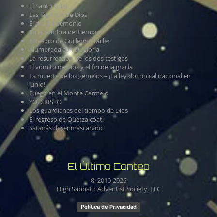
El Santo Grial
Las lágrimas de Dios
El día del demonio
En la sombra del tiempo
El tesoro de Guillermo Miller
Alumbrada con Su gloria
La resurrección de los dos testigos
El vómito de Dios y el fin de la gracia
La muerte de los gemelos – ¡La ley dominical nacional en
junio!
Fuego en el Monte Carmelo
YO, CRISTO
Los guardianes del tiempo de Dios
El regreso de Quetzalcóatl
Satanás desenmascarado
El Último Conteo
© 2010-
2026
High Sabbath Adventist Society, LLC
Política de Privacidad