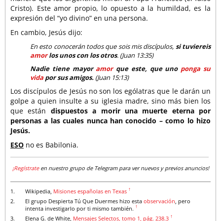
Cristo). Este amor propio, lo opuesto a la humildad, es la
expresión del “yo divino” en una persona.
En cambio, Jesús dijo:
En esto conocerán todos que sois mis discípulos,
si tuviereis
amor
los unos con los otros
. (Juan 13:35)
Nadie tiene mayor
amor
que este, que uno
ponga su
vida
por sus amigos.
(Juan 15:13)
Los discípulos de Jesús no son los ególatras que le darán un
golpe a quien insulte a su iglesia madre, sino más bien los
que están
dispuestos a morir una muerte eterna por
personas a las cuales nunca han conocido – como lo hizo
Jesús.
ESO
no es Babilonia.
¡Regístrate
en nuestro grupo de Telegram para ver nuevos y previos anuncios!
↑
1.
Wikipedia,
Misiones españolas en Texas
2.
El grupo Despierta Tú Que Duermes hizo esta
observación
, pero
↑
intenta investigarlo por ti mismo también.
↑
3.
Elena G. de White,
Mensajes Selectos, tomo 1, pág. 238.3