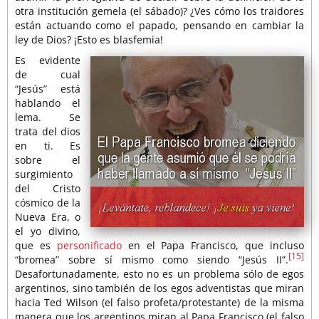
otra institución gemela (el sábado)? ¿Ves cómo los traidores
están actuando como el papado, pensando en cambiar la
ley de Dios? ¡Esto es blasfemia!
Es evidente
de cual
“Jesús” está
hablando el
lema. Se
trata del dios
en ti. Es
sobre el
surgimiento
del Cristo
cósmico de la
Nueva Era, o
el yo divino,
que es
personificado
en el Papa Francisco, que incluso
[15]
“bromea” sobre sí mismo como siendo “Jesús II”.
Desafortunadamente, esto no es un problema sólo de egos
argentinos, sino también de los egos adventistas que miran
hacia Ted Wilson (el falso profeta/protestante) de la misma
manera que los argentinos miran al Papa Francisco (el falso