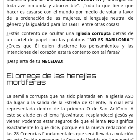
toda ave inmunda y aborrecible”. ¡Todo lo que tiene que
hacer es casarse con el mundo por medio de votar a favor
de la ordenación de las mujeres, el lenguaje neutral de
género y la igualdad para los LGBT, entre otras cosas!
¿Estás contento de ocultar una
Iglesia corrupta
detrás de
un cartel de papel con las palabras
“NO ES BABILONIA”
?
¿Crees que Él quien discierne los pensamientos y las
intenciones del corazón estará contento con tal farsa?
¡Despierta de tu
NECEDAD!
El omega de las herejías
mortíferas
La semilla corrupta que ha sido plantada en la Iglesia ASD
da lugar a la salida de la Estrella de Oriente, la cual está
representada dentro de la primera O de San AntOnio. A
esto se alude en el lema “¡Levántate, resplandece! ¡Jesús ya
viene!” Podemos estar seguros de que el lema
NO
significa
exactamente lo que dice, porque en la nueva redacción de
las 28 Creencias Fundamentales que será llevada a votación
en esta Sesión posponen la Segunda Venida de “inminente”