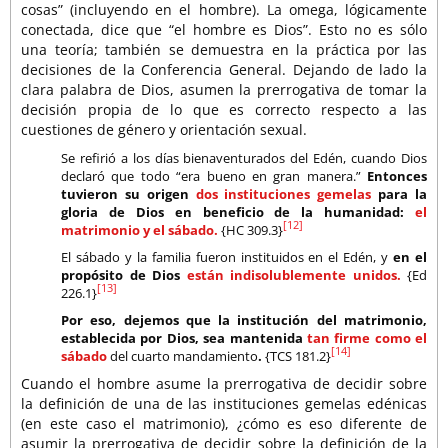
cosas” (incluyendo en el hombre). La omega, lógicamente
conectada, dice que “el hombre es Dios”. Esto no es sólo
una teoría; también se demuestra en la práctica por las
decisiones de la Conferencia General. Dejando de lado la
clara palabra de Dios, asumen la prerrogativa de tomar la
decisión propia de lo que es correcto respecto a las
cuestiones de género y orientación sexual.
Se refirió a los días bienaventurados del Edén, cuando Dios
declaró que todo “era bueno en gran manera.”
Entonces
tuvieron su origen
dos instituciones gemelas
para la
gloria de Dios en beneficio de la humanidad:
el
[12]
matrimonio y el sábado.
{HC 309.3}
El sábado y la familia fueron instituidos en el Edén, y
en el
propósito de Dios
están indisolublemente unidos.
{Ed
[13]
226.1}
Por eso, dejemos que la institución del matrimonio,
establecida por Dios, sea mantenida
tan firme como el
[14]
sábado
del cuarto mandamiento
.
{TCS 181.2}
Cuando el hombre asume la prerrogativa de decidir sobre
la definición de una de las instituciones gemelas edénicas
(en este caso el matrimonio), ¿cómo es eso diferente de
asumir la prerrogativa de decidir sobre la definición de la