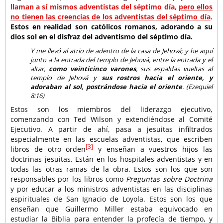
llaman a sí mismos adventistas del séptimo día,
pero ellos
no tienen las creencias de los adventistas del séptimo día
.
Estos en realidad son católicos romanos, adorando a su
dios sol en el disfraz del adventismo del séptimo día.
Y me llevó al atrio de adentro de la casa de Jehová; y he aquí
junto a la entrada del templo de Jehová, entre la entrada y el
altar,
como veinticinco varones
, sus espaldas vueltas al
templo de Jehová y
sus rostros hacia el oriente, y
adoraban al sol, postrándose hacia el oriente
. (Ezequiel
8:16)
Estos son los miembros del liderazgo ejecutivo,
comenzando con Ted Wilson y extendiéndose al Comité
Ejecutivo. A partir de ahí, pasa a jesuitas infiltrados
especialmente en las escuelas adventistas, que escriben
[3]
libros de otro orden
y enseñan a vuestros hijos las
doctrinas jesuitas. Están en los hospitales adventistas y en
todas las otras ramas de la obra. Estos son los que son
responsables por los libros como
Preguntas sobre Doctrina
y por educar a los ministros adventistas en las disciplinas
espirituales de San Ignacio de Loyola. Estos son los que
enseñan que Guillermo Miller estaba equivocado en
estudiar la Biblia para entender la profecía de tiempo, y