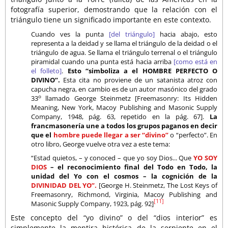
fotografía superior, demostrando que la relación con el
triángulo tiene un significado importante en este contexto.
Cuando ves la punta
[del triángulo]
hacia abajo, esto
representa a la deidad y se llama el triángulo de la deidad o el
triángulo de agua. Se llama el triángulo terrenal o el triángulo
piramidal cuando una punta está hacia arriba
[como está en
el folleto]
.
Esto “simboliza a el HOMBRE PERFECTO O
DIVINO”.
Esta cita no proviene de un satanista atroz con
capucha negra, en cambio es de un autor masónico del grado
o
33
llamado George Steinmetz [Freemasonry: Its Hidden
Meaning, New York, Macoy Publishing and Masonic Supply
Company, 1948, pág. 63, repetido en la pág. 67].
La
francmasonería une a todos los grupos paganos en decir
que el
hombre puede llegar a ser “divino”
o “perfecto”. En
otro libro, George vuelve otra vez a este tema:
“Estad quietos, – y conoced – que yo soy Dios... Que
YO SOY
DIOS
– el reconocimiento final del Todo en Todo, la
unidad del Yo con el cosmos – la cognición de la
DIVINIDAD DEL YO”.
[George H. Steinmetz, The Lost Keys of
Freemasonry, Richmond, Virginia, Macoy Publishing and
[11]
Masonic Supply Company, 1923, pág. 92]
Este concepto del “yo divino” o del “dios interior” es
simplemente la mentira histórica de la serpiente en el