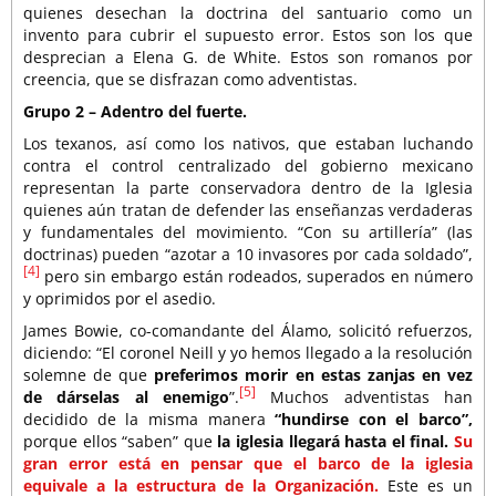
quienes desechan la doctrina del santuario como un
invento para cubrir el supuesto error. Estos son los que
desprecian a Elena G. de White. Estos son romanos por
creencia, que se disfrazan como adventistas.
Grupo 2 – Adentro del fuerte.
Los texanos, así como los nativos, que estaban luchando
contra el control centralizado del gobierno mexicano
representan la parte conservadora dentro de la Iglesia
quienes aún tratan de defender las enseñanzas verdaderas
y fundamentales del movimiento. “Con su artillería” (las
doctrinas) pueden “azotar a 10 invasores por cada soldado”,
[4]
pero sin embargo están rodeados, superados en número
y oprimidos por el asedio.
James Bowie, co-comandante del Álamo, solicitó refuerzos,
diciendo: “El coronel Neill y yo hemos llegado a la resolución
solemne de que
preferimos morir en estas zanjas en vez
[5]
de dárselas al enemigo
”.
Muchos adventistas han
decidido de la misma manera
“hundirse con el barco”,
porque ellos “saben” que
la iglesia llegará hasta el final.
Su
gran error está en pensar que el barco de la iglesia
equivale a la estructura de la Organización.
Este es un