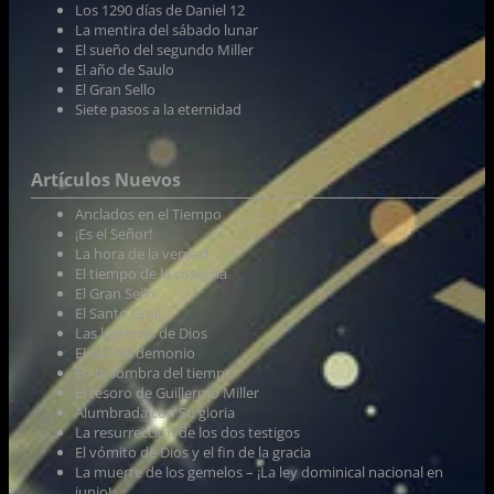
Los 1290 días de Daniel 12
La mentira del sábado lunar
El sueño del segundo Miller
El año de Saulo
El Gran Sello
Siete pasos a la eternidad
Artículos Nuevos
Anclados en el Tiempo
¡Es el Señor!
La hora de la verdad
El tiempo de la cosecha
El Gran Sello
El Santo Grial
Las lágrimas de Dios
El día del demonio
En la sombra del tiempo
El tesoro de Guillermo Miller
Alumbrada con Su gloria
La resurrección de los dos testigos
El vómito de Dios y el fin de la gracia
La muerte de los gemelos – ¡La ley dominical nacional en
junio!