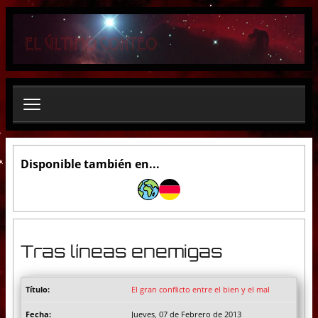
B
u
s
c
a
r
.
.
.
Disponible también en...
Tras líneas enemigas
El gran conflicto entre el bien y el mal
Jueves, 07 de Febrero de 2013