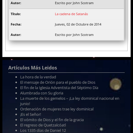
Escrito por John Scotram
La cadena de Satanás
Jueves, 02 de Octubre de 2014
Escrito por John Scotram
Artículos Más Leidos
La hora de la verdad
El mensaje de Orión para el pueblo de Dios
El fin de la Iglesia Adventista del Séptimo Día
Alumbrada con Su gloria
La muerte de los gemelos – ¡La ley dominical nacional en
junio!
Ordenación de mujeres trae ley dominical
¡Es el Señor!
El vómito de Dios y el fin de la gracia
El regreso de Quetzalcóatl
Los 1335 días de Daniel 12