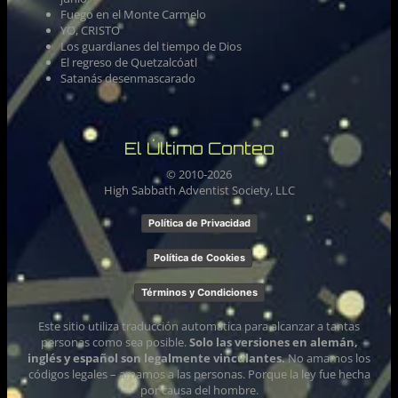
Fuego en el Monte Carmelo
YO, CRISTO
Los guardianes del tiempo de Dios
El regreso de Quetzalcóatl
Satanás desenmascarado
El Último Conteo
© 2010-
2026
High Sabbath Adventist Society, LLC
Política de Privacidad
Política de Cookies
Términos y Condiciones
Este sitio utiliza traducción automática para alcanzar a tantas
personas como sea posible.
Solo las versiones en alemán,
inglés y español son legalmente vinculantes.
No amamos los
códigos legales – amamos a las personas. Porque la ley fue hecha
por causa del hombre.