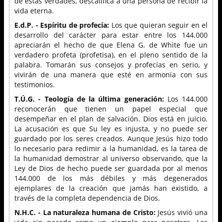
de estas verdades, descalifica a una persona de recibir la
vida eterna.
E.d.P. - Espíritu de profecía:
Los que quieran seguir en el
desarrollo del carácter para estar entre los 144.000
apreciarán el hecho de que Elena G. de White fue un
verdadero profeta (profetisa), en el pleno sentido de la
palabra. Tomarán sus consejos y profecías en serio, y
vivirán de una manera que esté en armonía con sus
testimonios.
T.Ú.G. - Teología de la última generación:
Los 144.000
reconocerán que tienen un papel especial que
desempeñar en el plan de salvación. Dios está en juicio.
La acusación es que Su ley es injusta, y no puede ser
guardado por los seres creados. Aunque Jesús hizo todo
lo necesario para redimir a la humanidad, es la tarea de
la humanidad demostrar al universo observando, que la
Ley de Dios de hecho puede ser guardada por al menos
144.000 de los más débiles y más degenerados
ejemplares de la creación que jamás han existido, a
través de la completa dependencia de Dios.
N.H.C. - La naturaleza humana de Cristo:
Jesús vivió una