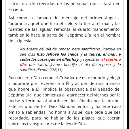
estructura de creencias de las personas que estarán en
el cielo.
Así como la llamada del mensaje del primer ángel a
“adorar a aquel que hizo el cielo y la tierra, el mar y las
fuentes de las aguas” remonta al cuarto mandamiento,
también lo hace la parte del “Séptimo Día” en el nombre
de la iglesia:
Acuérdate del día de reposo para santificarlo. Porque en
seis días
hizo Jehová los cielos y la tierra, el mar, y
todas las cosas que en ellos hay
, y reposó en
el séptimo
día
; por tanto, Jehová bendijo el día de reposo y lo
santificó. (Éxodo 20:8,11)
Reconocer a Dios como el Creador de este mundo y elegir
a adorarle por reverencia a Él y actuar de una manera
que honre a Él, implica la observancia del Sábado del
Séptimo Día, que comienza al atardecer del viernes por la
noche y termina al atardecer del sábado por la noche.
Este es uno de los Diez Mandamientos, y hacerle caso
omiso a sabiendas, no honra a Aquel que pide que sea
recordado, para no hablar de las plagas que caerán
sobre los transgresores de la ley de Dios.