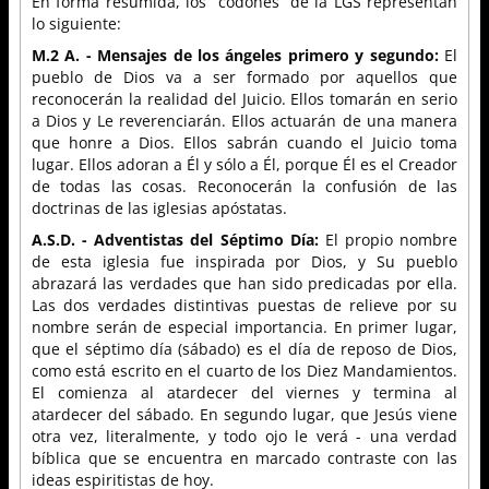
En forma resumida, los “codones” de la LGS representan
lo siguiente:
M.2 A. - Mensajes de los ángeles primero y segundo:
El
pueblo de Dios va a ser formado por aquellos que
reconocerán la realidad del Juicio. Ellos tomarán en serio
a Dios y Le reverenciarán. Ellos actuarán de una manera
que honre a Dios. Ellos sabrán cuando el Juicio toma
lugar. Ellos adoran a Él y sólo a Él, porque Él es el Creador
de todas las cosas. Reconocerán la confusión de las
doctrinas de las iglesias apóstatas.
A.S.D. - Adventistas del Séptimo Día:
El propio nombre
de esta iglesia fue inspirada por Dios, y Su pueblo
abrazará las verdades que han sido predicadas por ella.
Las dos verdades distintivas puestas de relieve por su
nombre serán de especial importancia. En primer lugar,
que el séptimo día (sábado) es el día de reposo de Dios,
como está escrito en el cuarto de los Diez Mandamientos.
El comienza al atardecer del viernes y termina al
atardecer del sábado. En segundo lugar, que Jesús viene
otra vez, literalmente, y todo ojo le verá - una verdad
bíblica que se encuentra en marcado contraste con las
ideas espiritistas de hoy.