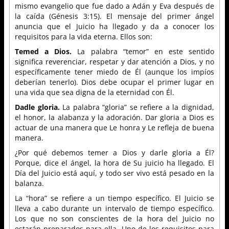
mismo evangelio que fue dado a Adán y Eva después de
la caída (Génesis 3:15). El mensaje del primer ángel
anuncia que el Juicio ha llegado y da a conocer los
requisitos para la vida eterna. Ellos son:
Temed a Dios.
La palabra “temor” en este sentido
significa reverenciar, respetar y dar atención a Dios, y no
específicamente tener miedo de Él (aunque los impíos
deberían tenerlo). Dios debe ocupar el primer lugar en
una vida que sea digna de la eternidad con Él.
Dadle gloria.
La palabra “gloria” se refiere a la dignidad,
el honor, la alabanza y la adoración. Dar gloria a Dios es
actuar de una manera que Le honra y Le refleja de buena
manera.
¿Por qué debemos temer a Dios y darle gloria a Él?
Porque, dice el ángel, la hora de Su juicio ha llegado. El
Día del Juicio está aquí, y todo ser vivo está pesado en la
balanza.
La “hora” se refiere a un tiempo específico. El Juicio se
lleva a cabo durante un intervalo de tiempo específico.
Los que no son conscientes de la hora del Juicio no
estarán preparados para ella. Uno de los requisitos para