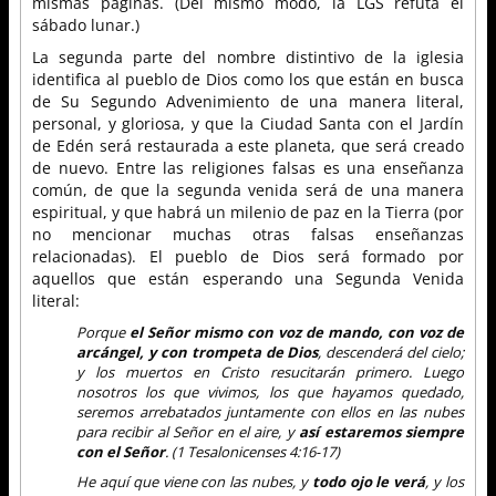
mismas páginas. (Del mismo modo, la LGS refuta el
sábado lunar.)
La segunda parte del nombre distintivo de la iglesia
identifica al pueblo de Dios como los que están en busca
de Su Segundo Advenimiento de una manera literal,
personal, y gloriosa, y que la Ciudad Santa con el Jardín
de Edén será restaurada a este planeta, que será creado
de nuevo. Entre las religiones falsas es una enseñanza
común, de que la segunda venida será de una manera
espiritual, y que habrá un milenio de paz en la Tierra (por
no mencionar muchas otras falsas enseñanzas
relacionadas). El pueblo de Dios será formado por
aquellos que están esperando una Segunda Venida
literal:
Porque
el Señor mismo
con voz de mando, con voz de
arcángel, y con trompeta de Dios
, descenderá del cielo;
y los muertos en Cristo resucitarán primero. Luego
nosotros los que vivimos, los que hayamos quedado,
seremos arrebatados juntamente con ellos en las nubes
para recibir al Señor en el aire, y
así estaremos siempre
con el Señor
. (1 Tesalonicenses 4:16-17)
He aquí que viene con las nubes, y
todo ojo le verá
, y los