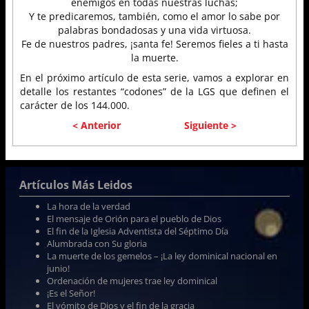
enemigos en todas nuestras luchas;
Y te predicaremos, también, como el amor lo sabe por
palabras bondadosas y una vida virtuosa.
Fe de nuestros padres, ¡santa fe! Seremos fieles a ti hasta
la muerte.
En el próximo artículo de esta serie, vamos a explorar en
detalle los restantes “codones” de la LGS que definen el
carácter de los 144.000.
< Anterior
Siguiente >
Artículos Más Leidos
La hora de la verdad
El mensaje de Orión para el pueblo de Dios
El fin de la Iglesia Adventista del Séptimo Día
Alumbrada con Su gloria
La muerte de los gemelos – ¡La ley dominical nacional en
junio!
Ordenación de mujeres trae ley dominical
¡Es el Señor!
El vómito de Dios y el fin de la gracia