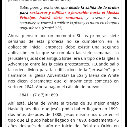
Sabe, pues, y entiende, que
desde la salida de la orden
para
restaurar y edificar a Jerusalén hasta el Mesías
Príncipe, habrá siete semanas
,
y sesenta y dos
semanas; se volverá a edificar la plaza y el muro en tiempos
angustiosos. (Daniel 9:25)
Ahora piensen por un momento: Si las primeras siete
semanas de esta profecía no se cumplieron en la
aplicación inicial, entonces debe existir una segunda
aplicación en la que se cumplan las siete semanas. La
Jerusalén (Judá) del antiguo Israel era un tipo de la Iglesia
Adventista entre las iglesias protestantes. ¿Cuándo salió
la orden divina para la edificación de la “Jerusalén” que
llamamos la Iglesia Adventista? La LGS y Elena de White
nos dicen claramente que el movimiento comenzó en
serio en 1841. Ahora hagan el cálculo de nuevo:
1841 + (7 x 7) = 1890
Ahí está. Elena de White (a través de su mejor amigo
Haskell) nos dice que Jesús podía haber llegado en 1890,
dos años después de 1888. Jesús mismo nos dice en el
tipo que Él pudo haber llegado en 1890, exactamente 46
años después del año de inicio del Reloj en Orión en