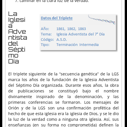
caminar en la clara luz de la verdad.
La
Iglesi
a
Adve
ntista
del
Sépti
mo
Día
El triplete siguiente de la “secuencia genética” de la LGS
marca los años de la fundación de la Iglesia Adventista
del Séptimo Día organizada. Durante esos años, la obra
de publicaciones se constituyó bajo el nombre
divinamente inspirado de la denominación, y las
primeras conferencias se formaron. Los mensajes de
Orión y de la LGS son una confirmación profética del
hecho de que esta iglesia era la iglesia de Dios, y se le dio
la luz de la verdad como a ninguna otra iglesia. Así, sus
enseñanzas (en su forma no comprometida) definen la