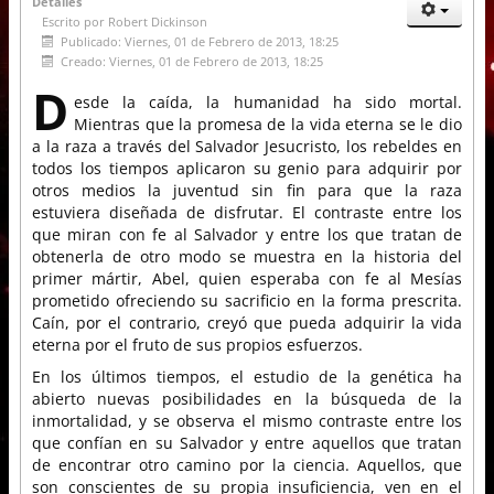
Detalles
Escrito por
Robert Dickinson
Publicado: Viernes, 01 de Febrero de 2013, 18:25
Creado: Viernes, 01 de Febrero de 2013, 18:25
D
esde la caída, la humanidad ha sido mortal.
Mientras que la promesa de la vida eterna se le dio
a la raza a través del Salvador Jesucristo, los rebeldes en
todos los tiempos aplicaron su genio para adquirir por
otros medios la juventud sin fin para que la raza
estuviera diseñada de disfrutar. El contraste entre los
que miran con fe al Salvador y entre los que tratan de
obtenerla de otro modo se muestra en la historia del
primer mártir, Abel, quien esperaba con fe al Mesías
prometido ofreciendo su sacrificio en la forma prescrita.
Caín, por el contrario, creyó que pueda adquirir la vida
eterna por el fruto de sus propios esfuerzos.
En los últimos tiempos, el estudio de la genética ha
abierto nuevas posibilidades en la búsqueda de la
inmortalidad, y se observa el mismo contraste entre los
que confían en su Salvador y entre aquellos que tratan
de encontrar otro camino por la ciencia. Aquellos, que
son conscientes de su propia insuficiencia, ven en el