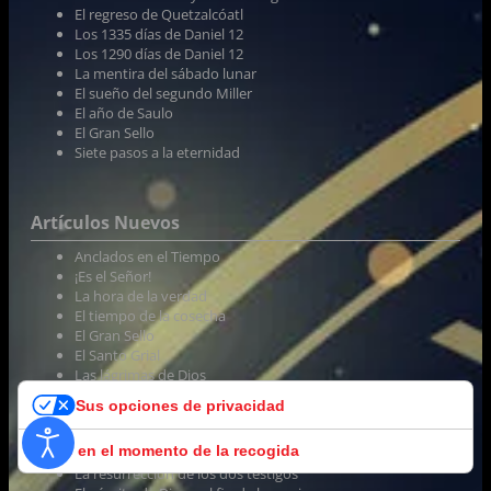
El regreso de Quetzalcóatl
Los 1335 días de Daniel 12
Los 1290 días de Daniel 12
La mentira del sábado lunar
El sueño del segundo Miller
El año de Saulo
El Gran Sello
Siete pasos a la eternidad
Artículos Nuevos
Anclados en el Tiempo
¡Es el Señor!
La hora de la verdad
El tiempo de la cosecha
El Gran Sello
El Santo Grial
Las lágrimas de Dios
El día del demonio
Sus opciones de privacidad
En la sombra del tiempo
El tesoro de Guillermo Miller
Aviso en el momento de la recogida
Alumbrada con Su gloria
La resurrección de los dos testigos