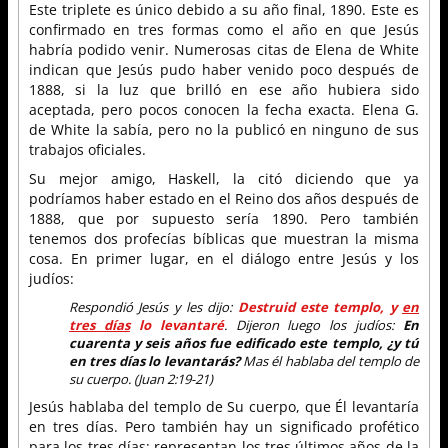
Este triplete es único debido a su año final, 1890. Este es
confirmado en tres formas como el año en que Jesús
habría podido venir. Numerosas citas de Elena de White
indican que Jesús pudo haber venido poco después de
1888, si la luz que brilló en ese año hubiera sido
aceptada, pero pocos conocen la fecha exacta. Elena G.
de White la sabía, pero no la publicó en ninguno de sus
trabajos oficiales.
Su mejor amigo, Haskell, la citó diciendo que ya
podríamos haber estado en el Reino dos años después de
1888, que por supuesto sería 1890. Pero también
tenemos dos profecías bíblicas que muestran la misma
cosa. En primer lugar, en el diálogo entre Jesús y los
judíos:
Respondió Jesús y les dijo:
Destruid este templo, y
en
tres días
lo levantaré
. Dijeron luego los judíos:
En
cuarenta y seis años fue edificado este templo, ¿y tú
en tres días lo levantarás?
Mas él hablaba del templo de
su cuerpo. (Juan 2:19-21)
Jesús hablaba del templo de Su cuerpo, que Él levantaría
en tres días. Pero también hay un significado profético
para los tres días: representan los tres últimos años de la