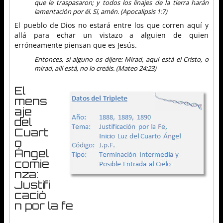
que le traspasaron; y todos los linajes de la tierra harán
lamentación por él. Sí, amén. (Apocalipsis 1:7)
El pueblo de Dios no estará entre los que corren aquí y
allá para echar un vistazo a alguien de quien
erróneamente piensan que es Jesús.
Entonces, si alguno os dijere: Mirad, aquí está el Cristo, o
mirad, allí está, no lo creáis. (Mateo 24:23)
El
mens
aje
del
Cuart
o
Ángel
comie
nza:
Justifi
cació
n por la fe