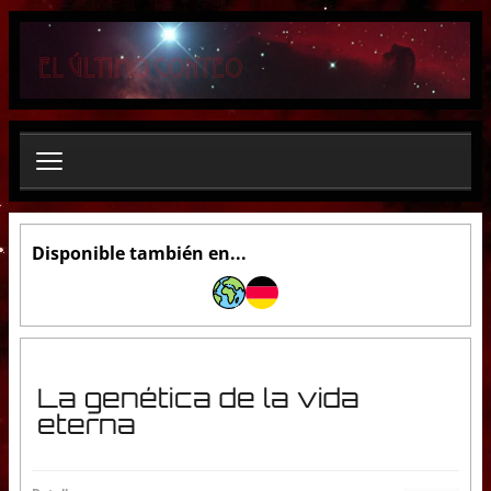
B
u
s
c
a
r
.
.
.
Disponible también en...
La genética de la vida
eterna