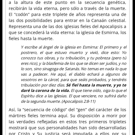
a la altura de este punto en la secuencia genética,
recibirán la vida eterna, pero sólo a través de la muerte.
El “codón” para este triplete de años representa una de
las dos posibilidades para entrar en la Canaán celestial.
Representa una de las dos iglesias fieles del Apocalipsis a
que se concederá la vida eterna: la iglesia de Esmirna, los
fieles hasta la muerte.
Y escribe al ángel de la iglesia en Esmirna: El primero y el
postrero, el que estuvo muerto y vivió, dice esto: Yo
conozco tus obras, y tu tribulación, y tu pobreza (pero tú
eres rico), y la blasfemia de los que se dicen ser judíos, y no
lo son, sino sinagoga de Satanás. No temas en nada lo que
vas a padecer. He aquí, el diablo echará a algunos de
vosotros en la cárcel, para que seáis probados, y tendréis
tribulación por diez días.
Sé fiel hasta la muerte, y yo te
daré la corona de la vida.
El que tiene oído, oiga lo que el
Espíritu dice a las iglesias. El que venciere, no sufrirá daño
de la segunda muerte. (Apocalipsis 2:8-11)
Así, la “secuencia de código” del “gen” del carácter de los
mártires fieles termina aquí. Su disposición a morir por
las verdades reflejadas en estos tres primeros tripletes
mostrará que sus personalidades han sido desarrolladas
por Cristo y Su justicia será imputada a ellos por su