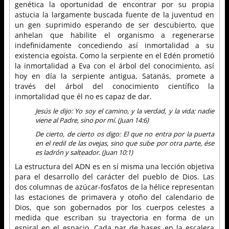
genética la oportunidad de encontrar por su propia
astucia la largamente buscada fuente de la juventud en
un gen suprimido esperando de ser descubierto, que
anhelan que habilite el organismo a regenerarse
indefinidamente concediendo así inmortalidad a su
existencia egoísta. Como la serpiente en el Edén prometió
la inmortalidad a Eva con el árbol del conocimiento, así
hoy en día la serpiente antigua, Satanás, promete a
través del árbol del conocimiento científico la
inmortalidad que él no es capaz de dar.
Jesús le dijo: Yo soy el camino, y la verdad, y la vida; nadie
viene al Padre, sino por mí. (Juan 14:6)
De cierto, de cierto os digo: El que no entra por la puerta
en el redil de las ovejas, sino que sube por otra parte, ése
es ladrón y salteador. (Juan 10:1)
La estructura del ADN es en sí misma una lección objetiva
para el desarrollo del carácter del pueblo de Dios. Las
dos columnas de azúcar-fosfatos de la hélice representan
las estaciones de primavera y otoño del calendario de
Dios, que son gobernados por los cuerpos celestes a
medida que escriban su trayectoria en forma de un
espiral en el espacio. Cada par de bases en la escalera