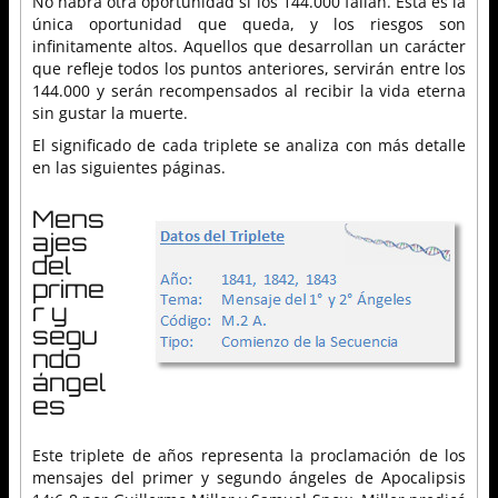
No habrá otra oportunidad si los 144.000 fallan. Esta es la
única oportunidad que queda, y los riesgos son
infinitamente altos. Aquellos que desarrollan un carácter
que refleje todos los puntos anteriores, servirán entre los
144.000 y serán recompensados al recibir la vida eterna
sin gustar la muerte.
El significado de cada triplete se analiza con más detalle
en las siguientes páginas.
Mens
ajes
del
prime
r y
segu
ndo
ángel
es
Este triplete de años representa la proclamación de los
mensajes del primer y segundo ángeles de Apocalipsis