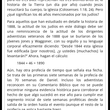
historia de la Tierra (un día por año) cuando Jesús
resucitará Su cuerpo, la iglesia (Colosenses 1:18, 24). Pero
¿qué significan los 46 años mencionados por los judíos?
Para aquellos que han estudiado en detalle la historia de
1888, la actitud de los judíos en este diálogo debe ser
una reminiscencia de la actitud de los dirigentes
adventistas veteranos de 1888 que se burlaron de los
jóvenes Jones y Waggoner, con su orgullo y su lenguaje
corporal eficazmente diciendo: “Desde 1844 esta iglesia
fue edificada [por nosotros], ¿y ustedes [muchachos] la
levantarán?” Ahora, hagan el cálculo:
1844 + 46 = 1890
Aún, hay otra profecía de tiempo que señala esa fecha.
Se trata de las primeras siete semanas de la profecía de
las 70 semanas de Daniel. Incluso los adventistas
reconocen en su Comentario Bíblico que no se puede
encontrar ninguna evidencia histórica para corroborar el
hecho de que algo sucedió en ese año para cumplir ese
segmento inicial de siete semanas proféticas desde la
salida de la orden hasta el evento (aunque el resto de la
profecía se aplica bastante bien).